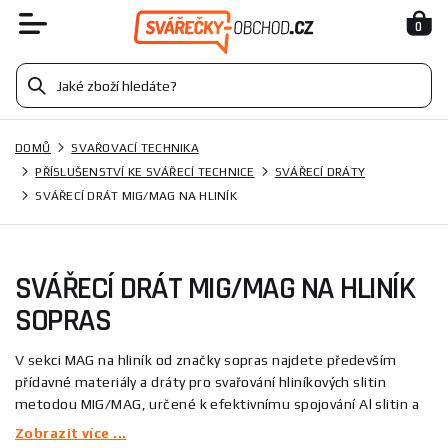
0
DOMŮ
SVAŘOVACÍ TECHNIKA
PŘÍSLUŠENSTVÍ KE SVÁŘECÍ TECHNICE
SVÁŘECÍ DRÁTY
SVÁŘECÍ DRÁT MIG/MAG NA HLINÍK
SVÁŘECÍ DRÁT MIG/MAG NA HLINÍK
SOPRAS
V sekci MAG na hliník od značky sopras najdete především
přídavné materiály a dráty pro svařování hliníkových slitin
metodou MIG/MAG, určené k efektivnímu spojování Al slitin a
obnově korozivzdorných spojů. Sortiment zahrnuje produkty
Zobrazit více ...