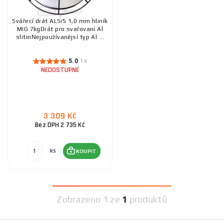
Svářecí drát ALSi5 1,0 mm hliník
MIG 7kgDrát pro svařovaní Al
slitinNejpoužívanějsí typ Al ...
5.0
1x
NEDOSTUPNÉ
3 309 Kč
Bez DPH 2 735 Kč
ks
KOUPIT
Zobrazeno
1 ze
1
produktů