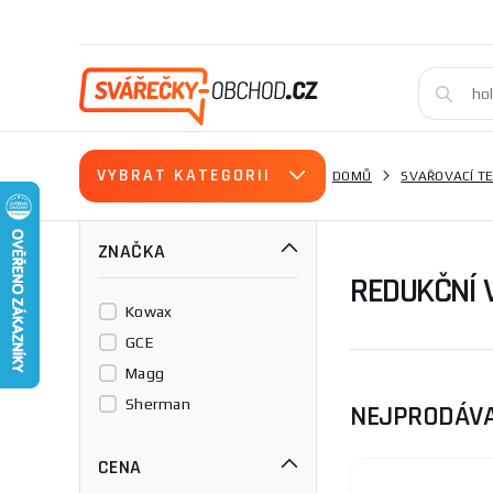
VYBRAT KATEGORII
DOMŮ
SVAŘOVACÍ T
ZNAČKA
REDUKČNÍ 
Kowax
GCE
Magg
Sherman
NEJPRODÁVA
CENA