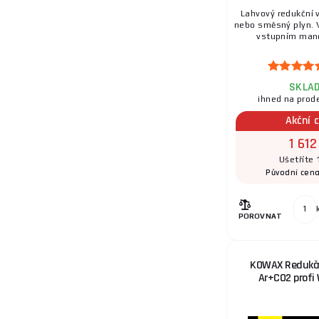
9.
Lahvový redukční v
nebo směsný plyn. V
vstupním mano
SKLA
10.
ihned na prod
Akční 
1 612
Ušetříte 
11.
Původní cen
POROVNAT
12.
KOWAX Redukční
Ar+CO2 profi 