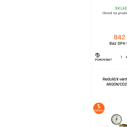
SKLA
ihned na prod
842
Bez DPH 
POROVNAT
Redukční vent
ARGON/CO2
SERVIS+