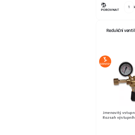
POROVNAT
Redukční venti
SERVIS+
Jmenovitý vstupní
Rozsah výstupního 