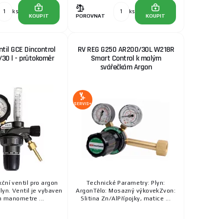
ks
ks
KOUPIT
POROVNAT
KOUPIT
til GCE Dincontrol
RV REG G250 AR200/30L W218R
30 l - průtokoměr
Smart Control k malým
svářečkám Argon
SERVIS+
ční ventil pro argon
Technické Parametry: Plyn:
yn. Ventil je vybaven
ArgonTělo: Mosazný výkovekZvon:
 manometre ...
Slitina Zn/AlPřípojky, matice ...