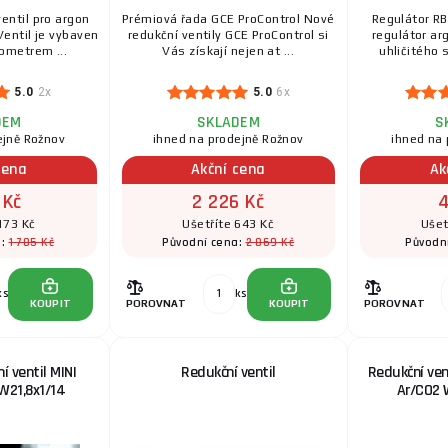
entil pro argon
Prémiová řada GCE ProControl Nové
Regulátor RB
Lahvový redukční ventil pro argon nebo směsný plyn. 
entil je vybaven
redukční ventily GCE ProControl si
regulátor ar
vstupním manometrem (pro tlak v lahvi) a výstupním .
metrem ...
Vás získají nejen at ...
uhličitého 
5.0
2x
5.0
6x
Redukční ventil s průtokoměrem Ar/CO2 W21,8
DEM
SKLADEM
S
RBN reduktor je jednostupňový redukční ventil pro ar
ejně Rožnov
ihned na prodejně Rožnov
ihned na 
uhličitý s indikátorem průtoku plynu rotametrem a m .
cena
Akční cena
Ak
 Kč
2 226 Kč
4
Redukční ventil GCE Dincontrol ARGON 200/30 l
173 Kč
Ušetříte 643 Kč
Ušet
1 785 Kč
2 869 Kč
a:
Původní cena:
Původn
Lahvový redukční ventil pro argon nebo směsný plyn. 
vstupním manometrem (pro tlak v lahvi) a výstupn ...
ks
ks
KOUPIT
POROVNAT
KOUPIT
POROVNAT
RV REG G250 AR200/30L W218R Smart Control
svářečkám Argon
 ventil MINI
Redukční ventil
Redukční ven
Technické Parametry: Plyn: ArgonTělo: Mosazný výkov
Zn/AlPřípojky, matice a fitinky: MosazVstupní/výstup 
W21,8x1/14
Ar/CO2 