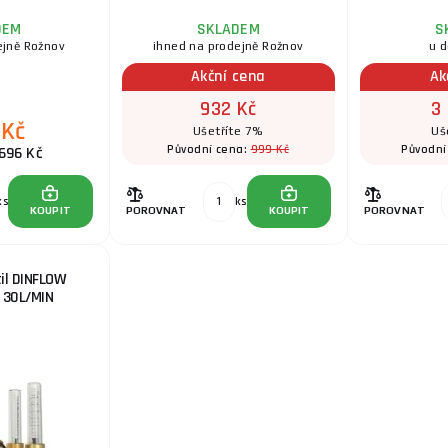
DEM
SKLADEM
S
ejně Rožnov
ihned na prodejně Rožnov
u 
Akční cena
Ak
932 Kč
3
 Kč
Ušetříte 7%
Uš
999 Kč
Původní cena:
Původní
696 Kč
ks
ks
KOUPIT
POROVNAT
KOUPIT
POROVNAT
il DINFLOW
 30L/MIN