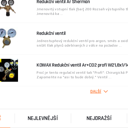
Redukční ventil Ar Sherman
Jmenovitý vstupní tlak [bar] 200 Rozsah výstupního tl
Jmenovitá ka ...
Redukční ventil
Jednostupňový redukční ventil pro argon, směs a oxid
snížit tlak plynů odebíraných z válce na požadov ...
KOWAX Redukční ventil Ar+CO2 profi W21,8x1/1
Proč je tento regulační ventil tak "Profi": Chirurgická
Zapomeňte na "asi to bude dobrý." Ventil ...
DALŠÍ
Sherman Redukční ventil MAXI Argon/CO₂ RX-A
Objevte nekompromisní kvalitu a spolehlivost s red
Reduktor MAXI Argon/CO₂ RX-Ar/CO₂. Tento vysoce výko
É
NEJLEVNĚJŠÍ
NEJDRAŽŠÍ