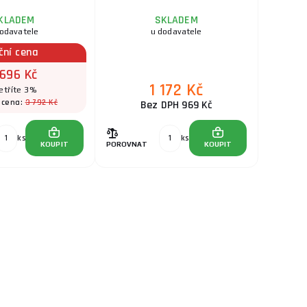
KLADEM
SKLADEM
dodavatele
u dodavatele
ční cena
 696 Kč
1 172 Kč
etříte 3%
3 792 Kč
 cena:
Bez DPH 969 Kč
ks
ks
KOUPIT
POROVNAT
KOUPIT