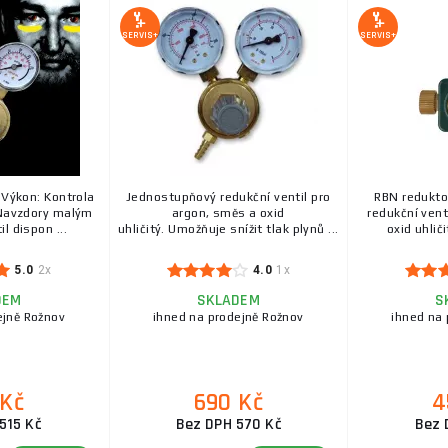
SERVIS+
SERVIS+
 Výkon: Kontrola
Jednostupňový redukční ventil pro
RBN redukto
Navzdory malým
argon, směs a oxid
redukční vent
l dispon ...
uhličitý. Umožňuje snížit tlak plynů ...
oxid uhliči
5.0
2x
4.0
1x
DEM
SKLADEM
S
ejně Rožnov
ihned na prodejně Rožnov
ihned na 
 Kč
690 Kč
4
515 Kč
Bez DPH 570 Kč
Bez 