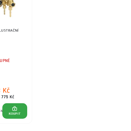
ILUSTRAČNÍ
UPNÉ
8 Kč
 775 Kč
ks
KOUPIT