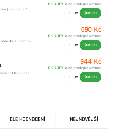
SKLADEM
a na prodejně Rožnov
aku [bar] 0,5 – 10
ks
KOUPIT
690 Kč
SKLADEM
a na prodejně Rožnov
 uhličitý. Umožňuje
ks
KOUPIT
944 Kč
4
SKLADEM
a na prodejně Rožnov
 Přesnost Regulace:
ks
KOUPIT
932 Kč
r/CO₂
SKLADEM
a na prodejně Rožnov
uktorem Sherman
ks
KOUPIT
 ...
DLE HODNOCENÍ
NEJNOVĚJŠÍ
623 Kč