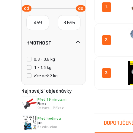
1.
2.
HMOTNOST
0.3 - 0.6 kg
1 - 1.5 kg
3.
více než 2 kg
Nejnovější objednávky
Před 19 minutami
Firma
4.
Ostrava - Přívoz
Před hodinou
DOPORUČEN
jan
Bezdruzice