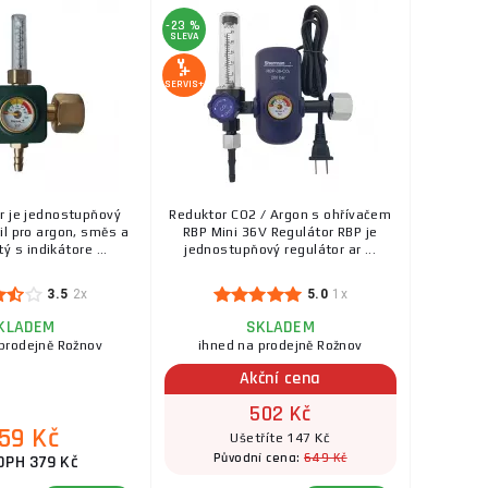
-23 %
SLEVA
SERVIS+
r je jednostupňový
Reduktor CO2 / Argon s ohřívačem
il pro argon, směs a
RBP Mini 36V Regulátor RBP je
tý s indikátore ...
jednostupňový regulátor ar ...
3.5
2x
5.0
1x
KLADEM
SKLADEM
prodejně Rožnov
ihned na prodejně Rožnov
Akční cena
502 Kč
59 Kč
Ušetříte 147 Kč
649 Kč
Původní cena:
DPH 379 Kč