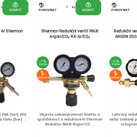
ks
ks
KOUPIT
POROVNAT
KOUPIT
POROVNAT
l Ar Sherman
Sherman Redukční ventil MAXI
Redukční ven
Argon/CO₂ RX-Ar/CO₂
ARGON 200/
-7 %
-3 %
SLEVA
SLEVA
SERVIS+
SERVIS+
 tlak [bar] 200
Objevte nekompromisní kvalitu a
Lahvový reduk
tlaku [bar] ...
spolehlivost s reduktorem Sherman
nebo směsný pl
Reduktor MAXI Argon/CO ...
vstupním