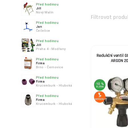
Před hodinou
5.
Jiří
Nový Malín
Filtrovat produ
Před hodinou
Jan
Čečelice
6.
Před hodinou
Jiří
Praha 4 - Modřany
Redukční ventil G
Před hodinou
ARGON 20
Firma
Brno - Černovice
7.
Před hodinou
Firma
-10 %
Krucemburk - Hluboká
SLEVA
Před hodinou
SERVIS+
8.
Firma
Krucemburk - Hluboká