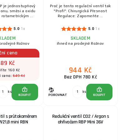
SKLADEM
a na prodejně Rožnov
P je jednostupňový
Proč je tento regulační ventil tak
Ventil je vybaven
gonu, směsi a oxidu
"Profi": Chirurgická Přesnost
ks
KOUPIT
..
s rotametrickým ...
Regulace: Zapomeňte ...
459 Kč
5.0
1x
5.0
1x
 mini RBN
SKLADEM
a na prodejně Rožnov
KLADEM
SKLADEM
gon, směs a oxid
prodejně Rožnov
ihned na prodejně Rožnov
ks
KOUPIT
..
ční cena
89 Kč
3 696 Kč
 - průtokoměr
944 Kč
říte 160 Kč
SKLADEM
u dodavatele
649 Kč
í cena:
Bez DPH 780 Kč
Ventil je vybaven
ks
KOUPIT
ks
ks
KOUPIT
POROVNAT
KOUPIT
1 172 Kč
 k malým
SKLADEM
u dodavatele
til s průtokoměrem
Redukční ventil CO2 / Argon s
ekZvon: Slitina
ks
KOUPIT
...
W21,8 mini RBN
ohřívačem RBP Mini 36V