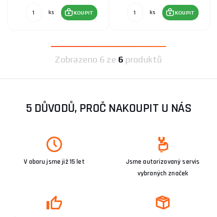
ks
ks
KOUPIT
KOUPIT
Zobrazeno
6 ze
6
produktů
5 DŮVODŮ, PROČ NAKOUPIT U NÁS
V oboru jsme již 15 let
Jsme autorizovaný servis
vybraných značek