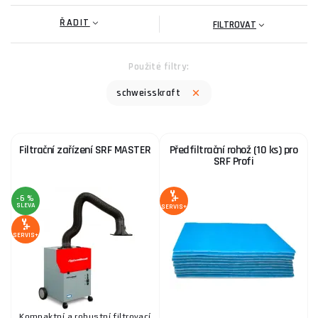
ŘADIT
FILTROVAT
Použité filtry:
schweisskraft
Filtrační zařízení SRF MASTER
Předfiltrační rohož (10 ks) pro
SRF Profi
-6 %
SLEVA
SERVIS+
SERVIS+
Kompaktní a robustní filtrovací