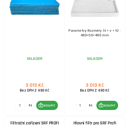
Parametry:Rozměry (š × v × h) :
480×50×480 mm
SKLADEM
SKLADEM
3 013 Kč
3 013 Kč
Bez DPH 2 490 Kč
Bez DPH 2 490 Kč
ks
ks
KOUPIT
KOUPIT
Filtrační zařízení SRF PROFI
Hlavní filtr pro SRF Profi