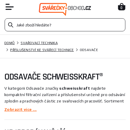
0
DOMŮ
SVAŘOVACÍ TECHNIKA
PŘÍSLUŠENSTVÍ KE SVÁŘECÍ TECHNICE
ODSAVAČE
ODSAVAČE SCHWEISSKRAFT®
V kategorii Odsavače značky
schweisskraft
najdete
kompaktní filtrační zařízení a příslušenství určené pro odsávání
zplodin a prachových částic ze svařovacích pracovišť. Sortiment
zahrnuje zařízení se sacím ramenem, hlavní i předfiltry a
Zobrazit více ...
příslušenství pro údržbu filtrů, vhodné pro menší až střední
provozy při svařování a broušení — pro profesionály i domácí
kutily.