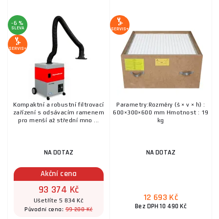
-6 %
SLEVA
SERVIS+
SERVIS+
Kompaktní a robustní filtrovací
Parametry:Rozměry (š × v × h) :
zařízení s odsávacím ramenem
600×300×600 mm Hmotnost : 19
pro menší až střední mno ...
kg
NA DOTAZ
NA DOTAZ
Akční cena
93 374 Kč
12 693 Kč
Ušetříte 5 834 Kč
Bez DPH 10 490 Kč
99 208 Kč
Původní cena: