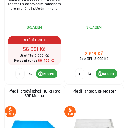
zařízení s odsávacím ramenem
pro menší až střední mno ...
SKLADEM
SKLADEM
Akční cena
56 931 Kč
3 618 Kč
Ušetříte 3 557 Kč
Bez DPH 2 990 Kč
60 488 Kč
Původní cena:
ks
ks
KOUPIT
KOUPIT
Předfiltrační rohož (10 ks) pro
Předfiltr pro SRF Master
SRF Master
SERVIS+
SERVIS+