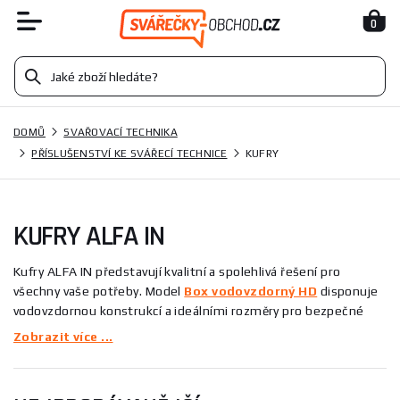
0
DOMŮ
SVAŘOVACÍ TECHNIKA
PŘÍSLUŠENSTVÍ KE SVÁŘECÍ TECHNICE
KUFRY
KUFRY ALFA IN
Kufry ALFA IN představují kvalitní a spolehlivá řešení pro
všechny vaše potřeby. Model
Box vodovzdorný HD
disponuje
vodovzdornou konstrukcí a ideálními rozměry pro bezpečné
uskladnění vašich věcí. Kromě toho,
Brašna ALFA IN střední
Zobrazit více ...
nabízí dostatečný prostor a praktičnost pro každodenní
používání. Tyto produkty se vyznačují vysokou odolností a
moderním designem, což je činí ideálními pro široké spektrum