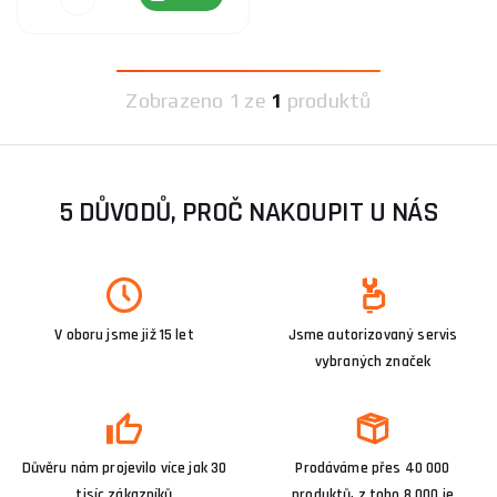
Zobrazeno
1 ze
1
produktů
5 DŮVODŮ, PROČ NAKOUPIT U NÁS
V oboru jsme již 15 let
Jsme autorizovaný servis
vybraných značek
Důvěru nám projevilo více jak 30
Prodáváme přes 40 000
tisíc zákazníků
produktů, z toho 8 000 je