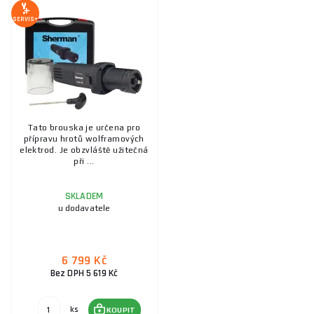
SERVIS+
Tato brouska je určena pro
přípravu hrotů wolframových
elektrod. Je obzvláště užitečná
při ...
SKLADEM
u dodavatele
6 799 Kč
Bez DPH 5 619 Kč
ks
KOUPIT