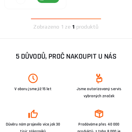
Zobrazeno
1 ze
1
produktů
5 DŮVODŮ, PROČ NAKOUPIT U NÁS
V oboru jsme již 15 let
Jsme autorizovaný servis
vybraných značek
Důvěru nám projevilo více jak 30
Prodáváme přes 40 000
tisíc zákazníků
produktů, z toho 8 000 je