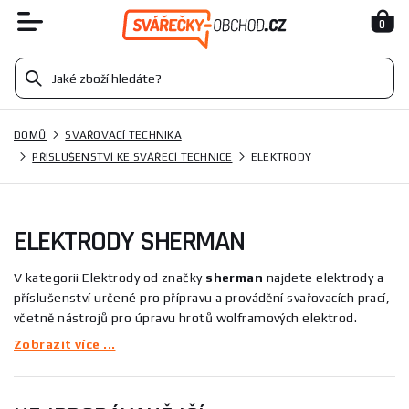
0
DOMŮ
SVAŘOVACÍ TECHNIKA
PŘÍSLUŠENSTVÍ KE SVÁŘECÍ TECHNICE
ELEKTRODY
ELEKTRODY SHERMAN
V kategorii Elektrody od značky
sherman
najdete elektrody a
příslušenství určené pro přípravu a provádění svařovacích prací,
včetně nástrojů pro úpravu hrotů wolframových elektrod.
Sortiment je vhodný pro manuální sváření, přípravu elektrod a
Zobrazit více ...
rutinní servisní úkony, například model Ruční ostřička
wolframových elektrod GRR-750, a pokrývá potřeby pro
profesionály i domácí kutily.