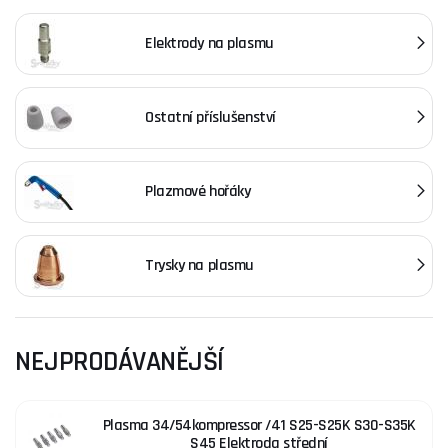
dosáhněte profesionálních výsledků.
Elektrody na plasmu
Příslušenství pro plazmové řezačky zahrnuje širokou škálu
komponentů, které zajišťují optimální výkon a prodlužují
životnost zařízení. Důležité je vybrat správné
komponenty
,
Ostatní příslušenství
jako jsou
hubice
,
distanční kroužky
a další díly, které se
perfektně hodí pro konkrétní modely plazmových řezaček. Se
správným příslušenstvím můžete dosáhnout přesného a
Plazmové hořáky
čistého řezu. Pro více informací navštivte naši kategorii
Příslušenství pro plazmové řezačky
.
Trysky na plasmu
Společnost Spartus je renomovaný výrobce specializující se na
výrobu kvalitního příslušenství pro plazmové řezačky. Jejich
dlouholetá historie a zkušenosti v oboru zaručují vysokou
úroveň kvality a spolehlivosti produktů.
NEJPRODÁVANĚJŠÍ
Pokud potřebujete poradit s výběrem příslušenství, neváhejte
navštívit naši
poradnu
.
Plasma 34/54kompressor /41 S25-S25K S30-S35K
S45 Elektroda střední