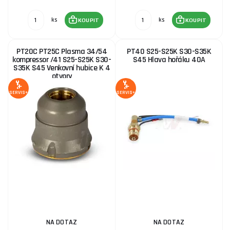
ks
ks
KOUPIT
KOUPIT
PT20C PT25C Plasma 34/54
PT40 S25-S25K S30-S35K
kompressor /41 S25-S25K S30-
S45 Hlava hořáku 40A
S35K S45 Venkovní hubice K 4
otvory
SERVIS+
SERVIS+
NA DOTAZ
NA DOTAZ