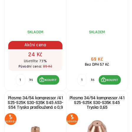
SKLADEM
SKLADEM
Akční cena
24 Kč
69 Kč
Ušetříte 73%
Bez DPH 57 Kč
89 Kč
Původní cena:
ks
ks
KOUPIT
KOUPIT
Plasma 34/54 kompressor /41
Plasma 34/54 kompressor /41
S25-S25K S30-S35K S45 A53-
S25-S25K S30-S35K S45
S54 Tryska prodĺoužená o 0,9
Tryska 0,65
SERVIS+
SERVIS+