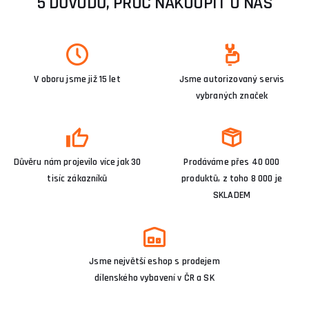
5 DŮVODŮ, PROČ NAKOUPIT U NÁS
V oboru jsme již 15 let
Jsme autorizovaný servis
vybraných značek
Důvěru nám projevilo více jak 30
Prodáváme přes 40 000
tisíc zákazníků
produktů, z toho 8 000 je
SKLADEM
Jsme největší eshop s prodejem
dílenského vybavení v ČR a SK