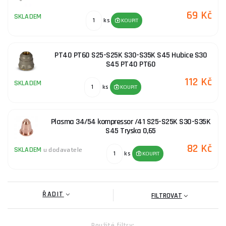
69 Kč
SKLADEM
ks
KOUPIT
PT40 PT60 S25-S25K S30-S35K S45 Hubice S30
S45 PT40 PT60
112 Kč
SKLADEM
ks
KOUPIT
Plasma 34/54 kompressor /41 S25-S25K S30-S35K
S45 Tryska 0,65
82 Kč
SKLADEM
u dodavatele
ks
KOUPIT
ŘADIT
FILTROVAT
Použité filtry: