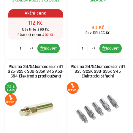
SKLADEM POUZE 3KS ZBOŽÍ
SKLADEM
Akční cena
112 Kč
80 Kč
Ušetříte 290 Kč
Bez DPH 66 Kč
402 Kč
Původní cena:
ks
ks
KOUPIT
KOUPIT
Plasma 34/54kompressor /41
Plasma 34/54kompressor /41
S25-S25K S30-S35K S45 A53-
S25-S25K S30-S35K S45
S54 Elektroda prodloužená
Elektroda střední
-73 %
SLEVA
SERVIS+
SERVIS+