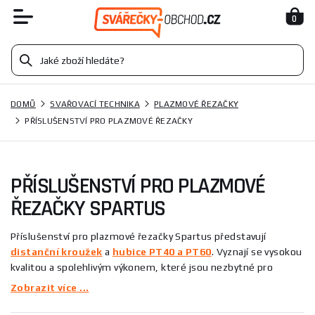
0
DOMŮ
SVAŘOVACÍ TECHNIKA
PLAZMOVÉ ŘEZAČKY
PŘÍSLUŠENSTVÍ PRO PLAZMOVÉ ŘEZAČKY
PŘÍSLUŠENSTVÍ PRO PLAZMOVÉ
ŘEZAČKY SPARTUS
Příslušenství pro plazmové řezačky Spartus představují
distanční kroužek
a
hubice PT40 a PT60
. Vyznají se vysokou
kvalitou a spolehlivým výkonem, které jsou nezbytné pro
efektivní řezání. Tyto produkty jsou navrženy tak, aby splnily
Zobrazit více ...
požadavky i těch nejnáročnějších uživatelů. Vybavte svou
plazmovou řezačku příslušenstvím od společnosti Spartus a