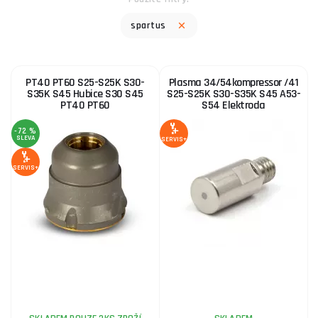
spartus
PT40 PT60 S25-S25K S30-
Plasma 34/54kompressor /41
S35K S45 Hubice S30 S45
S25-S25K S30-S35K S45 A53-
PT40 PT60
S54 Elektroda
-72 %
SLEVA
SERVIS+
SERVIS+