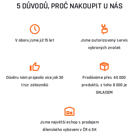
5 DŮVODŮ, PROČ NAKOUPIT U NÁS
V oboru jsme již 15 let
Jsme autorizovaný servis
vybraných značek
Důvěru nám projevilo více jak 30
Prodáváme přes 40 000
tisíc zákazníků
produktů, z toho 8 000 je
SKLADEM
Jsme největší eshop s prodejem
dílenského vybavení v ČR a SK