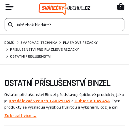
0
DOMŮ
SVAŘOVACÍ TECHNIKA
PLAZMOVÉ ŘEZAČKY
PŘÍSLUŠENSTVÍ PRO PLAZMOVÉ ŘEZAČKY
OSTATNÍ PŘÍSLUŠENSTVÍ
OSTATNÍ PŘÍSLUŠENSTVÍ BINZEL
Ostatní příslušenství Binzel představují špičkové produkty, jako
je
Rozdělovač vzduchu ABI25/45
a
Hubice ABI45 45A
. Tyto
produkty se vyznačují vysokou kvalitou a výkonem, což je činí
ideálními pro profesionální použití. Binzel je známý svou
Zobrazit více ...
precizností a inovativními řešeními v oblasti příslušenství pro
plazmové řezání. S produkty od Binzel zajistíte efektivitu a