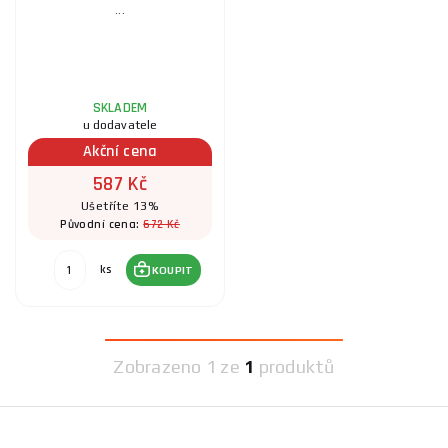
...
SKLADEM
u dodavatele
Akční cena
587 Kč
Ušetříte 13%
672 Kč
Původní cena:
ks
KOUPIT
Zobrazeno
1 ze
1
produktů