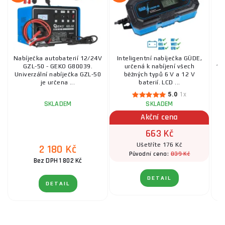
Nabíječka autobaterií 12/24V
Inteligentní nabíječka GÜDE,
GZL-50 - GEKO G80039.
určená k nabíjení všech
10
Univerzální nabíječka GZL-50
běžných typů 6 V a 12 V
je určena ...
baterií. LCD ...
5.0
1x
SKLADEM
SKLADEM
Akční cena
663 Kč
Ušetříte 176 Kč
2 180 Kč
839 Kč
Původní cena:
Bez DPH 1 802 Kč
DETAIL
DETAIL