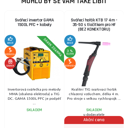
MOHLO BY SE VÁM TAKÉ LÍBIT
Svářecí invertor GAMA
Svářecí hořák KTB 17 4m -
1500L PFC + kabely
35-50 s tlačítkem pro HF
(BEZ KONEKTORU)
DÁREK ZDARMA
S
AKCE
AKCE
3 %
SLEVA
SERVIS+
SE
DÁREK
SERVIS+
Invertorová svářečka pro metody
Kvalitní TIG svařovací hořák
MMA (obalená elektroda) a TIG
chlazený vzduchem, délka 4 m.
DC. GAMA 1500L PFC je podpěť
Pro stroje s velkou rychlospojk ...
...
SKLADEM
SKLADEM
u dodavatele
Akční cena