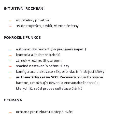
INTUITIVNÍ ROZHRANÍ
uživatelsky přívětivé
19 dostupných jazyků, včetně češtiny
POKROČILÉ FUNKCE
automatický restart (po přerušení napětí)
kontrola a kalibrace kabelů
zámek v režimu Showroom
snadné nastavení v režimu Easy
konfigurace a aktivace «Expert» vlastní nabíjecí křivky
automatický režim SOS Recovery
pro sulfatované
baterie, umožňující oživení a znovunabití baterií, u
kterých již začal proces sulfatace článků
OCHRANA
ochrana proti zkratu a přepólování