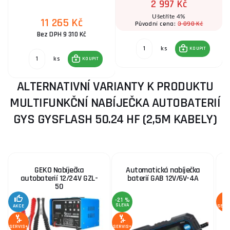
2 997 Kč
Ušetříte 4%
11 265 Kč
3 090 Kč
Původní cena:
Bez DPH 9 310 Kč
ks
KOUPIT
ks
KOUPIT
ALTERNATIVNÍ VARIANTY K PRODUKTU
MULTIFUNKČNÍ NABÍJEČKA AUTOBATERIÍ
GYS GYSFLASH 50.24 HF (2,5M KABELY)
GEKO Nabíječka
Automatická nabíječka
autobaterií 12/24V GZL-
baterií GAB 12V/6V-4A
50
-21 %
SLEVA
AKCE
SERV
SERVIS+
SERVIS+