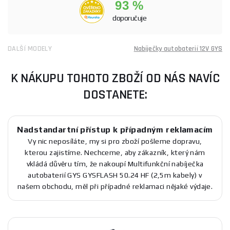
93 %
doporučuje
DALŠÍ MODELY
Nabíječky autobaterií 12V GYS
K NÁKUPU TOHOTO ZBOŽÍ OD NÁS NAVÍC
DOSTANETE:
Nadstandartní přístup k případným reklamacím
Vy nic neposíláte, my si pro zboží pošleme dopravu,
kterou zajistíme. Nechceme, aby zákazník, který nám
vkládá důvěru tím, že nakoupí Multifunkční nabíječka
autobaterií GYS GYSFLASH 50.24 HF (2,5m kabely) v
našem obchodu, měl při případné reklamaci nějaké výdaje.