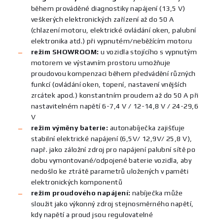
během prováděné diagnostiky napájení (13,5 V)
veškerých elektronických zařízení až do 50 A
(chlazení motoru, elektrické ovládání oken, palubní
elektronika atd.) při vypnutém/neběžícím motoru
režim SHOWROOM:
u vozidla stojícího s vypnutým
motorem ve výstavním prostoru umožňuje
proudovou kompenzaci během předvádění různých
funkcí (ovládání oken, topení, nastavení vnějších
zrcátek apod.) konstantním proudem až do 50 A při
nastavitelném napětí 6-7,4 V / 12-14,8 V / 24-29,6
V
režim výměny baterie:
autonabíječka zajišťuje
stabilní elektrické napájení (6,5V/ 12,9V/ 25,8 V),
např. jako záložní zdroj pro napájení palubní sítě po
dobu vymontované/odpojené baterie vozidla, aby
nedošlo ke ztrátě parametrů uložených v paměti
elektronických komponentů
režim proudového napájení:
nabíječka může
sloužit jako výkonný zdroj stejnosměrného napětí,
kdy napětí a proud jsou regulovatelné