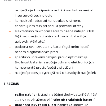
nabíječka je koncipována na bázi vysokofrekvenční
invertorové technologie
kompaktní, robustní konstrukce s rámem,
absorbujícím rázy při pádu a provozní otřesy
elektronicky mikroprocesorem řízené nabíjení (100
%) i nejnovějších druhů startovacích baterií (vč.
gelových, AGM atd.)
podpora 6V, 12V, a 24 V baterií (gel nebo liquid)
během diagnostických prací
specificky upravený nabíjecí proud optimalizuje
životnost baterie, zaručuje ochranu elektronických
komponentů proti přepětí a přetížení
nabíjecí proces je rychlejší než u klasických nabíječek
5 REŽIMŮ
režim nabíjení:
všechny běžné druhy baterií 6V, 12V
a 24 V (10 Ah až 600 Ah)
včetně trakčních baterií
diagnostický režim Diag
: nabíječka umožňuje