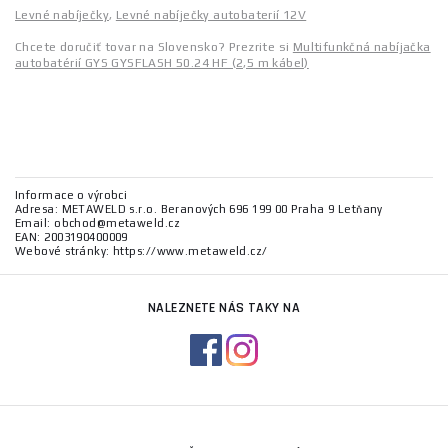
Levné nabíječky
,
Levné nabíječky autobaterií 12V
Chcete doručiť tovar na Slovensko? Prezrite si
Multifunkčná nabíjačka
autobatérií GYS GYSFLASH 50.24 HF (2,5 m kábel)
Informace o výrobci
Adresa: METAWELD s.r.o. Beranových 696 199 00 Praha 9 Letňany
Email: obchod@metaweld.cz
EAN: 2003190400009
Webové stránky: https://www.metaweld.cz/
NALEZNETE NÁS TAKY NA