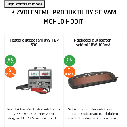
High-contrast mode
K ZVOLENÉMU PRODUKTU BY SE VÁM
MOHLO HODIT
Tester autobaterií GYS TBP
Nabíječka autobaterií
500
solární 1,5W, 100mA
19 %
3 %
2
SLEVA
SLEVA
S
SERVIS+
SERVIS+
SE
kvalitní tradiční tester autobaterií
Solární dobíječka autobaterií je
v
GYS TBP 500 určený pro
určena k udržovacímu dobíjení
.
diagnostiku 12V autobaterií d ...
olověného akumulátoru osobn ...