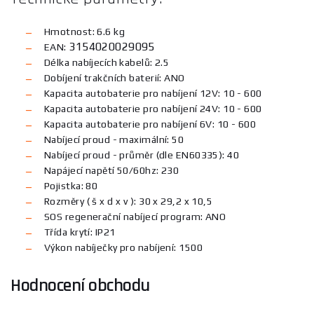
Hmotnost: 6.6 kg
3154020029095
EAN:
Délka nabíjecích kabelů: 2.5
Dobíjení trakčních baterií: ANO
Kapacita autobaterie pro nabíjení 12V: 10 - 600
Kapacita autobaterie pro nabíjení 24V: 10 - 600
Kapacita autobaterie pro nabíjení 6V: 10 - 600
Nabíjecí proud - maximální: 50
Nabíjecí proud - průměr (dle EN60335): 40
Napájecí napětí 50/60hz: 230
Pojistka: 80
Rozměry ( š x d x v ): 30 x 29,2 x 10,5
SOS regenerační nabíjecí program: ANO
Třída krytí: IP21
Výkon nabíječky pro nabíjení: 1500
Hodnocení obchodu