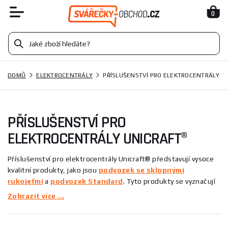
0
DOMŮ
ELEKTROCENTRÁLY
PŘÍSLUŠENSTVÍ PRO ELEKTROCENTRÁLY
PŘÍSLUŠENSTVÍ PRO
ELEKTROCENTRÁLY UNICRAFT®
Příslušenství pro elektrocentrály Unicraft® představují vysoce
kvalitní produkty, jako jsou
podvozek se sklopnými
rukojeťmi
a
podvozek Standard
. Tyto produkty se vyznačují
robustní konstrukcí a snadnou manipulací, což zajišťuje jejich
Zobrazit více ...
využití v různých situacích. Unicraft® se zaměřuje na inovativní
řešení, která usnadňují práci s elektrocentrálami. S jejich
příslušenstvím získáte spolehlivé nástroje pro efektivní provoz.