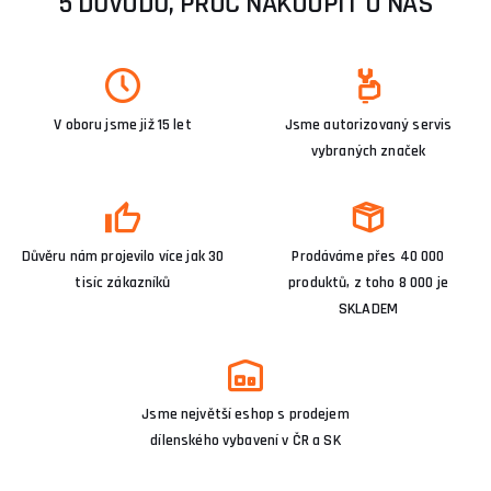
5 DŮVODŮ, PROČ NAKOUPIT U NÁS
V oboru jsme již 15 let
Jsme autorizovaný servis
vybraných značek
Důvěru nám projevilo více jak 30
Prodáváme přes 40 000
tisíc zákazníků
produktů, z toho 8 000 je
SKLADEM
Jsme největší eshop s prodejem
dílenského vybavení v ČR a SK