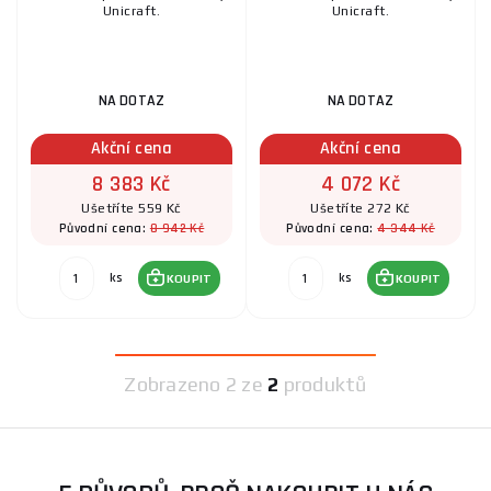
Unicraft.
Unicraft.
NA DOTAZ
NA DOTAZ
Akční cena
Akční cena
8 383 Kč
4 072 Kč
Ušetříte 559 Kč
Ušetříte 272 Kč
8 942 Kč
4 344 Kč
Původní cena:
Původní cena:
ks
ks
KOUPIT
KOUPIT
Zobrazeno
2 ze
2
produktů