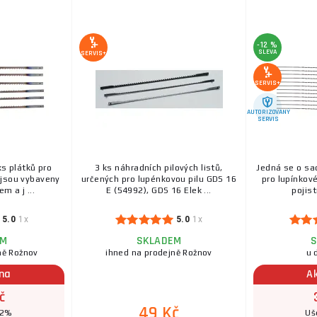
-12 %
SLEVA
SERVIS+
SERVIS+
AUTORIZOVANÝ
SERVIS
s plátků pro
3 ks náhradních pilových listů,
Jedná se o sa
y jsou vybaveny
určených pro lupénkovou pilu GDS 16
pro lupínkové
m a j ...
E (54992), GDS 16 Elek ...
pojist
5.0
1x
5.0
1x
EM
SKLADEM
S
ně Rožnov
ihned na prodejně Rožnov
u 
ena
A
č
49 Kč
12%
Uš