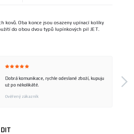
ých kovů. Oba konce jsou osazeny upínací kolíky
žití do obou dvou typů lupínkových pil JET.
Dobrá komunikace, rychle odeslané zboží, kupuju
už po několikáté.
Ověřený zákazník
DIT