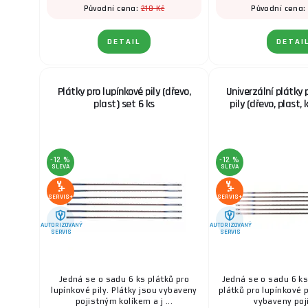
218 Kč
Původní cena:
Původní cena
DETAIL
DETAI
Plátky pro lupínkové pily (dřevo,
Univerzální plátky 
plast) set 6 ks
pily (dřevo, plast, 
-12 %
-12 %
SLEVA
SLEVA
SERVIS+
SERVIS+
AUTORIZOVANÝ
AUTORIZOVANÝ
SERVIS
SERVIS
Jedná se o sadu 6 ks plátků pro
Jedná se o sadu 6 ks
lupínkové pily. Plátky jsou vybaveny
plátků pro lupínkové p
pojistným kolíkem a j ...
vybaveny poji