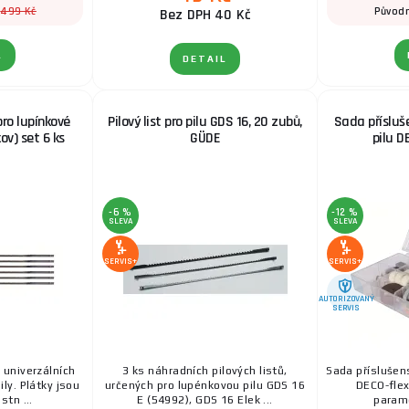
499 Kč
:
Původn
Bez DPH 40 Kč
L
DETAIL
pro lupínkové
Pilový list pro pilu GDS 16, 20 zubů,
Sada přísluš
kov) set 6 ks
GÜDE
pilu D
-6 %
-12 %
SLEVA
SLEVA
SERVIS+
SERVIS+
AUTORIZOVANÝ
SERVIS
 univerzálních
3 ks náhradních pilových listů,
Sada příslušens
ily. Plátky jsou
určených pro lupénkovou pilu GDS 16
DECO-flex
stn ...
E (54992), GDS 16 Elek ...
parame