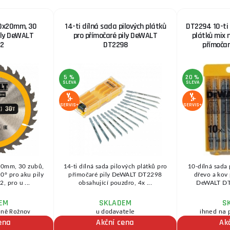
60x20mm, 30
14-ti dílná sada pilových plátků
DT2294 10-ti 
ily DeWALT
pro přímočaré pily DeWALT
plátků mix 
2
DT2298
přímočar
5 %
20 %
SLEVA
SLEVA
SERVIS+
SERVIS+
20mm, 30 zubů,
14-ti dílná sada pilových plátků pro
10-dílná sada 
0° pro aku pily
přímočaré pily DeWALT DT2298
dřevo a kov 
 pro u ...
obsahující pouzdro, 4x ...
DeWALT DT2
EM
SKLADEM
S
jně Rožnov
u dodavatele
ihned na 
ena
Akční cena
Ak