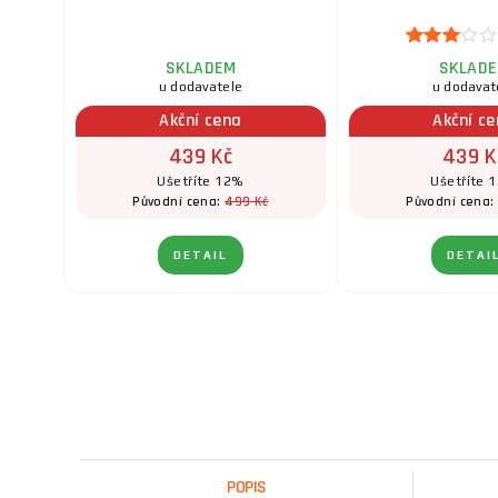
SKLADEM
SKLAD
u dodavatele
u dodavat
Akční cena
Akční c
439 Kč
439 K
Ušetříte 12%
Ušetříte 
499 Kč
Původní cena:
Původní cena
DETAIL
DETAI
POPIS