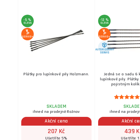
-5 %
-12 %
SLEVA
SLEVA
SERVIS+
SERVIS+
AUTORIZOVANÝ
SERVIS
Plátky pro lupínkové pily Holzmann.
Jedná se o sadu 6 k
lupínkové pily. Plátk
pojistným kolíke
SKLADEM
SKLAD
ihned na prodejně Rožnov
ihned na prodej
Akční cena
Akční c
207 Kč
439 K
Ušetříte 5%
Ušetříte 