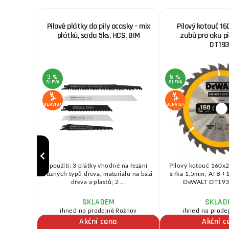
ly s SK
Pilové plátky do pily ocasky - mix
Pilový kotouč 1
plátků, sada 5ks, HCS, BIM
zubů pro aku p
DT193
3 %
5 %
SLEVA
SLEVA
SERVIS+
SERVIS+
tl.20mm,
použití: 3 plátky vhodné na řezání
Pilový kotouč 160x
áknité a
různých typů dřeva, materiálu na bázi
šířka 1,5mm, ATB +1
ály ...
dřeva a plastů; 2 ...
DeWALT DT1932,
SKLADEM
SKLAD
ihned na prodejně Rožnov
ihned na prode
Akční cena
Akční c