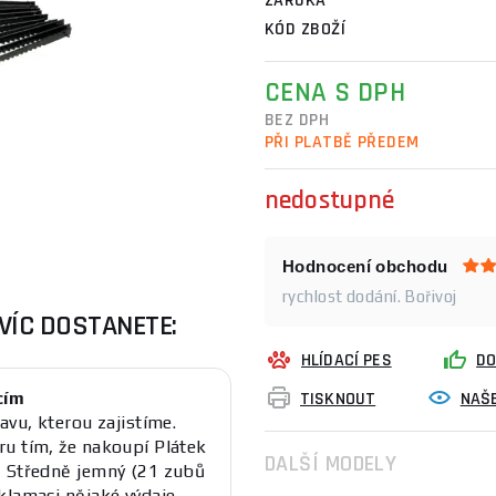
ZÁRUKA
KÓD ZBOŽÍ
CENA S DPH
BEZ DPH
PŘI PLATBĚ PŘEDEM
nedostupné
Hodnocení obchodu
rychlost dodání. Bořivoj
VÍC DOSTANETE:
HLÍDACÍ PES
DO
cím
TISKNOUT
NAŠE
avu, kterou zajistíme.
u tím, že nakoupí Plátek
DALŠÍ MODELY
- Středně jemný (21 zubů
klamaci nějaké výdaje.