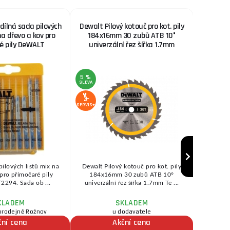
dílná sada pilových
Dewalt Pilový kotouč pro kot. pily
Plátky
na dřevo a kov pro
184x16mm 30 zubů ATB 10°
é pily DeWALT
univerzální řez šířka 1.7mm
5 %
42 %
SLEVA
SLEVA
SERVIS+
SERVIS+
pilových listů mix na
Dewalt Pilový kotouč pro kot. pily
Plátky 
pro přímočaré pily
184x16mm 30 zubů ATB 10°
s
294. Sada ob ...
univerzální řez šířka 1.7mm Te ...
UNI
KLADEM
SKLADEM
prodejně Rožnov
u dodavatele
ihne
ční cena
Akční cena
V