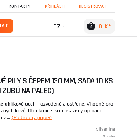
KONTAKTY
PŘIHLÁSIT
REGISTROVAT
CZ
0 Kč
0
É PILY S ČEPEM 130 MM, SADA 10 KS
1 ZUBŮ NA PALEC)
né uhlíkové oceli, rozvedené a ostřené. Vhodné pro
lezných kovů. Oba konce jsou osazeny upínací
 v ...
(Podrobný popis)
Silverline