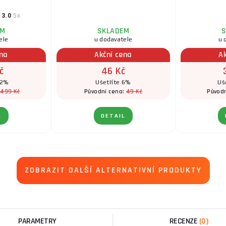
3.0
5x
EM
SKLADEM
S
ele
u dodavatele
u 
ena
Akční cena
A
č
46 Kč
12%
Ušetříte 6%
Uš
499 Kč
49 Kč
:
Původní cena:
Původ
L
DETAIL
ZOBRAZIT DALŠÍ ALTERNATIVNÍ PRODUKTY
PARAMETRY
RECENZE
(0)