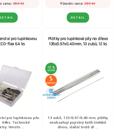
369 Kč
259 Kč
í cena:
Původní cena:
DETAIL
DETAIL
enství pro lupínkovou
Plátky pro lupínkové pily na dřevo
ECO-flex 64 ks
135x0.97x0.40mm, 13 zubů, 12 ks
-12 %
SLEVA
SERVIS+
AUTORIZOVANÝ
SERVIS
tví pro lupínkovou pilu
13 zubů, 133/0,97/0,40 mm, plátky
 64ks. Technické
neobsahují pojistný kolík (měkké
try: Hmotn ...
dřevo, slabší tvrdé dř ...