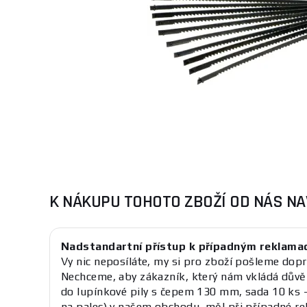
K NÁKUPU TOHOTO ZBOŽÍ OD NÁS NA
Nadstandartní přístup k případným reklama
Vy nic neposíláte, my si pro zboží pošleme dopr
Nechceme, aby zákazník, který nám vkládá důvěr
do lupínkové pily s čepem 130 mm, sada 10 ks 
na palec) v našem obchodu, měl při případné re