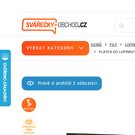
DOMŮ
PILY
LUPÍN
VYBRAT KATEGORII
PLÁTEK DO LUPÍNKOV
Právě si prohlíží 2 zákazníci
SERVIS+
KONTROLA
PŘED
DODÁNÍM