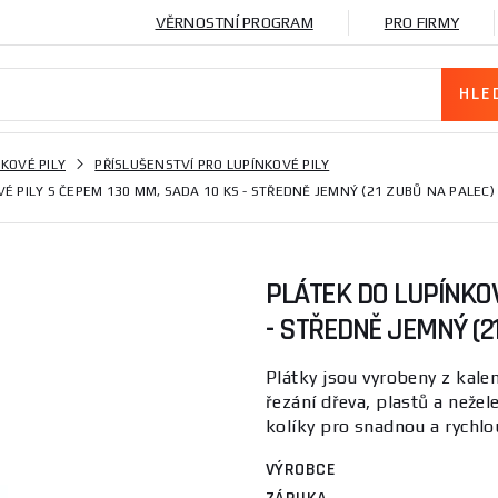
VĚRNOSTNÍ PROGRAM
PRO FIRMY
KOVÉ PILY
PŘÍSLUŠENSTVÍ PRO LUPÍNKOVÉ PILY
É PILY S ČEPEM 130 MM, SADA 10 KS - STŘEDNĚ JEMNÝ (21 ZUBŮ NA PALEC)
PLÁTEK DO LUPÍNKOV
- STŘEDNĚ JEMNÝ (2
Plátky jsou vyrobeny z kale
řezání dřeva, plastů a neže
kolíky pro snadnou a rychlou
VÝROBCE