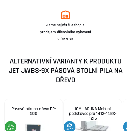
Jsme největší eshop s
prodejem dílenského vybavení
v ČR a SK
ALTERNATIVNÍ VARIANTY K PRODUKTU
JET JWBS-9X PÁSOVÁ STOLNÍ PILA NA
DŘEVO
Pásová pila na dřevo PP-
IGM LAGUNA Mobilní
500
podstavec pro 1412-14BX-
1216
-3 %
SLEVA
AKCE
AKC