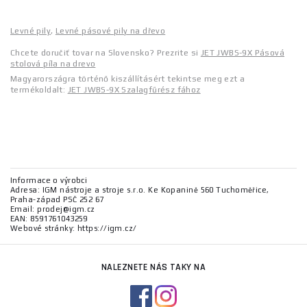
Levné pily
,
Levné pásové pily na dřevo
Chcete doručiť tovar na Slovensko? Prezrite si
JET JWBS-9X Pásová
stolová píla na drevo
Magyarországra történő kiszállításért tekintse meg ezt a
termékoldalt:
JET JWBS-9X Szalagfűrész fához
Informace o výrobci
Adresa: IGM nástroje a stroje s.r.o. Ke Kopanině 560 Tuchoměřice,
Praha-západ PSČ 252 67
Email: prodej@igm.cz
EAN: 8591761043259
Webové stránky: https://igm.cz/
NALEZNETE NÁS TAKY NA