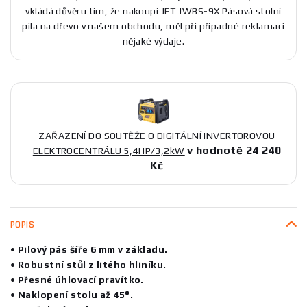
vkládá důvěru tím, že nakoupí JET JWBS-9X Pásová stolní
pila na dřevo v našem obchodu, měl při případné reklamaci
nějaké výdaje.
ZAŘAZENÍ DO SOUTĚŽE O DIGITÁLNÍ INVERTOROVOU
v hodnotě 24 240
ELEKTROCENTRÁLU 5,4HP/3,2kW
Kč
POPIS
• Pilový pás šíře 6 mm v základu.
• Robustní stůl z litého hliníku.
• Přesné úhlovací pravítko.
• Naklopení stolu až 45°.