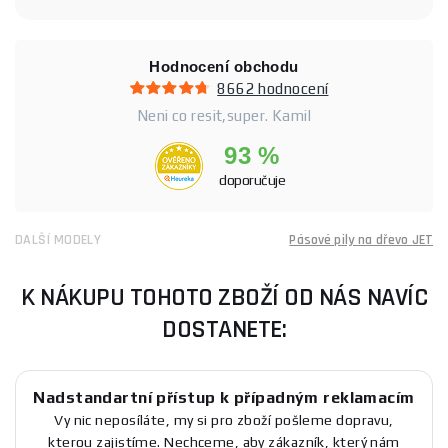
Hodnocení obchodu
8662 hodnocení
Neni co resit,super. Kamil
93 %
doporučuje
DALŠÍ MODELY
Pásové pily na dřevo JET
K NÁKUPU TOHOTO ZBOŽÍ OD NÁS NAVÍC
DOSTANETE:
Nadstandartní přístup k případným reklamacím
Vy nic neposíláte, my si pro zboží pošleme dopravu,
kterou zajistíme. Nechceme, aby zákazník, který nám