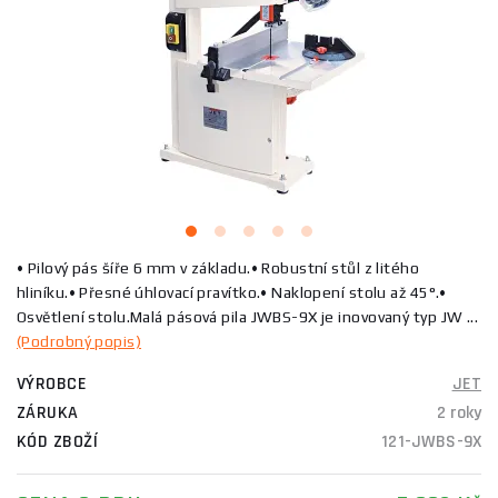
• Pilový pás šíře 6 mm v základu.• Robustní stůl z litého
hliníku.• Přesné úhlovací pravítko.• Naklopení stolu až 45°.•
Osvětlení stolu.Malá pásová pila JWBS-9X je inovovaný typ JW ...
(Podrobný popis)
VÝROBCE
JET
ZÁRUKA
2 roky
KÓD ZBOŽÍ
121-JWBS-9X