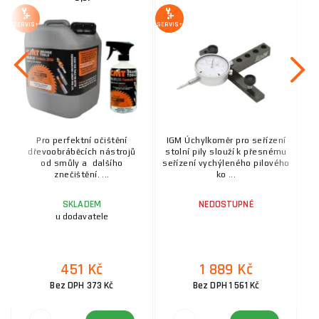
SERVIS+
SERVIS+
Pro perfektní očištění
IGM Úchylkoměr pro seřízení
dřevoobráběcích nástrojů
stolní pily slouží k přesnému
od smůly a dalšího
seřízení vychýleného pilového
znečištění. ...
ko ...
SKLADEM
NEDOSTUPNÉ
u dodavatele
451 Kč
1 889 Kč
Bez DPH 373 Kč
Bez DPH 1 561 Kč