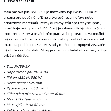
• Osvětlení stolu.
Malá pásová pila JWBS-9X je inovovaný typ JWBS-9. Pila je
určena pro podélné, příčné a tvarové řezání dřeva nebo
příbuzných materiálů. Pevný duralový stůl opatřený stupnicí,
umožňuje naklopení až 45°. Stroj je vybaven tichým indukčním
motorem 350W a osvětlením pracovního prostoru. Maximální
výška řezu je 80 mm. Pomocí úhlového pravítka lze zakracovat
materiál pod úhlem + / - 60°. Díky možnosti připojení vysavače
ušetříte čas při úklidu. Stroj je snadno ovladatelný a nevyžaduje
zvláštní údržbu.
• Typ: JWBS-9X
• Doporučené použití: Kutil
• Příkon (230V): 350 W
• Délka pásu: 1575 mm
• Rychlost pásu: 660 m/min
• Šířka pásu min./max.: 6 mm/10 mm
• Max. šířka řezu: 230 mm
• Max. výška řezu: 80 mm
• Velikost stolu: 300 x 300 mm