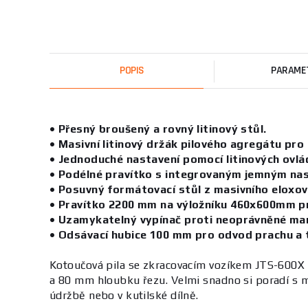
POPIS
PARAME
• Přesný broušený a rovný litinový stůl.
• Masivní litinový držák pilového agregátu pro
• Jednoduché nastavení pomocí litinových ovlád
• Podélné pravítko s integrovaným jemným na
• Posuvný formátovací stůl z masivního eloxov
• Pravítko 2200 mm na výložníku 460x600mm pr
• Uzamykatelný vypínač proti neoprávněné man
• Odsávací hubice 100 mm pro odvod prachu a t
Kotoučová pila se zkracovacím vozíkem JTS-600X m
a 80 mm hloubku řezu. Velmi snadno si poradí s m
údržbě nebo v kutilské dílně.