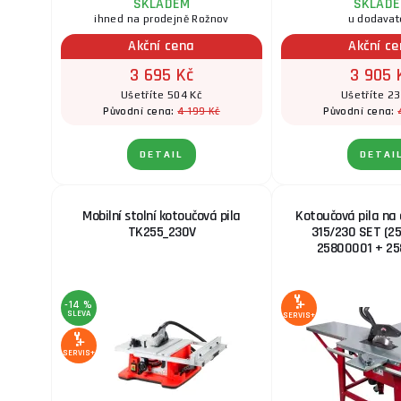
SKLADEM
SKLAD
ihned na prodejně Rožnov
u dodavat
Akční cena
Akční c
3 695 Kč
3 905 
Ušetříte 504 Kč
Ušetříte 23
4 199 Kč
Původní cena:
Původní cena:
DETAIL
DETAI
Mobilní stolní kotoučová pila
Kotoučová pila na
TK255_230V
315/230 SET (2
25800001 + 2
-14 %
SLEVA
SERVIS+
SERVIS+