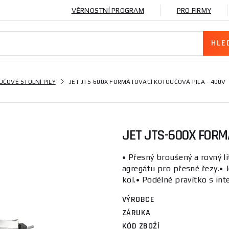
VĚRNOSTNÍ PROGRAM
PRO FIRMY
UČOVÉ STOLNÍ PILY
JET JTS-600X FORMÁTOVACÍ KOTOUČOVÁ PILA - 400V
JET JTS-600X FORM
• Přesný broušený a rovný li
agregátu pro přesné řezy.• 
kol.• Podélné pravítko s inte
VÝROBCE
ZÁRUKA
KÓD ZBOŽÍ