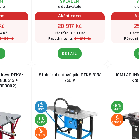
EM
SKLADEM
S
ele
u dodavatele
u 
ena
Akční cena
A
Kč
20 917 Kč
2
4 Kč
Ušetříte 3 299 Kč
Ušet
4 139 Kč
24 216 Kč
Původní cena:
Původní
L
DETAIL
 dřevo RPKS-
Stolní kotoučová pila GTKS 315/
IGM LAGUNA
5800315 +
230 V
Kot
5800002)
-9 %
SLEVA
AKCE
-6 %
SLEVA
SERVIS+
SERVIS+