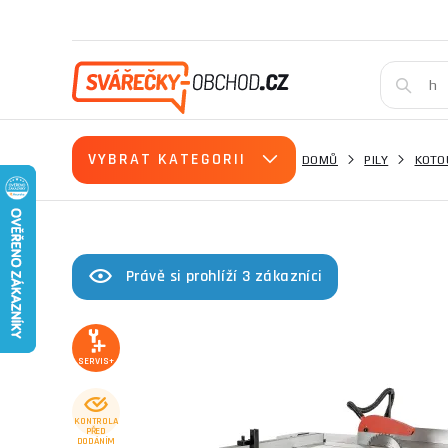
VYBRAT KATEGORII
DOMŮ
PILY
KOTO
Právě si prohlíží 3 zákazníci
SERVIS+
KONTROLA
PŘED
DODÁNÍM