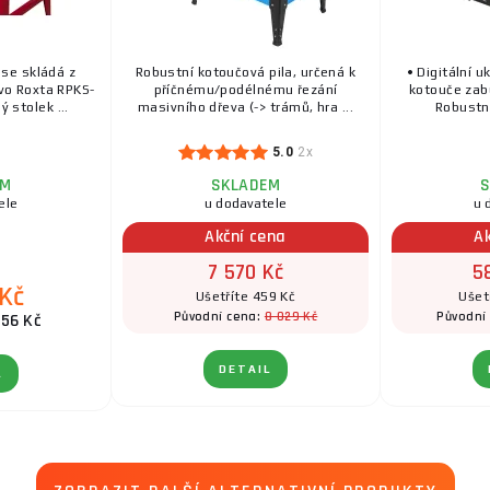
se skládá z
Robustní kotoučová pila, určená k
• Digitální u
evo Roxta RPKS-
příčnému/podélnému řezání
kotouče zabu
 stolek ...
masivního dřeva (-> trámů, hra ...
Robustní
5.0
2x
EM
SKLADEM
S
ele
u dodavatele
u 
Akční cena
A
7 570 Kč
5
 Kč
Ušetříte 459 Kč
Ušet
8 029 Kč
Původní cena:
Původní
256 Kč
DETAIL
L