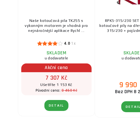
Naše kotoučová pila TK255 s
RPKS-315/230 SET 
vykonným motorem je vhodná pro
kotoučové pily na dř
nejnáročnější aplikace Rychl ...
315/230 + pojízdný
4.0
1x
SKLADEM
SKLAD
u dodavatele
u dodavat
Akční cena
7 307 Kč
9 990
Ušetříte 1 153 Kč
8 460 Kč
Původní cena:
Bez DPH 8 
DETAIL
DETAI