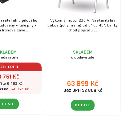
kazatel úhlu pilového
Výkonný motor 230 V. Nastavitelný
dovaný v těle pily.•
pokos (jolly hrana) od 0° do 45°. Lehký
 litinové zavě ...
chod pojezdu ...
KLADEM
SKLADEM
dodavatele
u dodavatele
kční cena
8 761 Kč
63 899 Kč
říte 6 103 Kč
64 864 Kč
 cena:
Bez DPH 52 809 Kč
DETAIL
DETAIL