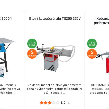
K 2000.1
Stolní kotoučová pila TS200 230V
Kotoučo
podstavc
-14 %
-14 %
SLEVA
SLEVA
SERVIS+
SERVIS+
la, určená k
Základní model se skvělým poměrem
HOLZMANN ko
vebního dřeva
cena / výkon Velmi robustní a stabilní
MKS300_23
ch (dře ...
stůl z šedé li ...
preciznost a e
3.0
1x