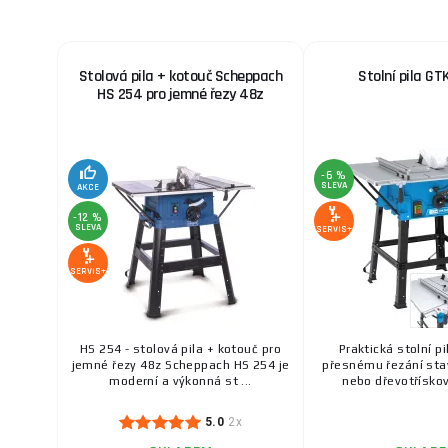
Stolová pila + kotouč Scheppach
Stolní pila GT
HS 254 pro jemné řezy 48z
-6 %
SLEVA
AKCE
-12 %
SLEVA
SERVIS+
SERVIS+
HS 254 - stolová pila + kotouč pro
Praktická stolní pi
jemné řezy 48z Scheppach HS 254 je
přesnému řezání sta
moderní a výkonná st ...
nebo dřevotřískový
5.0
2x