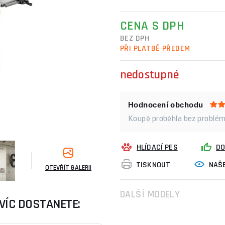
CENA S DPH
BEZ DPH
PŘI PLATBĚ PŘEDEM
nedostupné
Hodnocení obchodu
Koupě proběhla bez problému
HLÍDACÍ PES
DO
TISKNOUT
NAŠE
OTEVŘÍT GALERII
DALŠÍ MODELY
VÍC DOSTANETE: