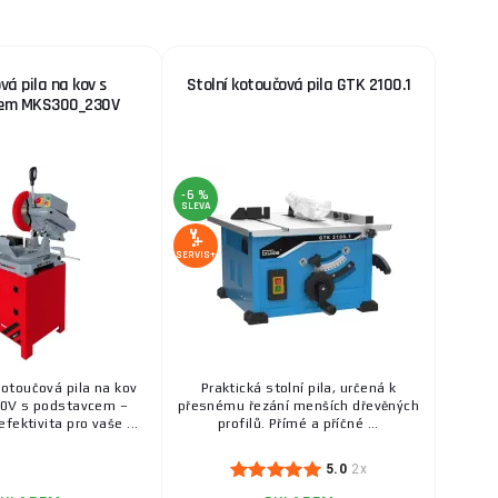
vá pila na kov s
Stolní kotoučová pila GTK 2100.1
em MKS300_230V
-6 %
SLEVA
SERVIS+
toučová pila na kov
Praktická stolní pila, určená k
0V s podstavcem –
přesnému řezání menších dřevěných
fektivita pro vaše ...
profilů. Přímé a příčné ...
5.0
2x