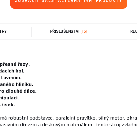
ZOBRAZIT DALŠÍ ALTERNATIVNÍ PRODUKTY
TRY
PŘÍSLUŠENSTVÍ
(15)
RE
 přesné řezy.
acích kol.
stavením.
aného hliníku.
o dlouhé dílce.
ipulaci.
řísek.
á robustní podstavec, paralelní pravítko, silný motor, zkr
asivním dřevem a deskovým materiálem. Tento stroj zvládne 