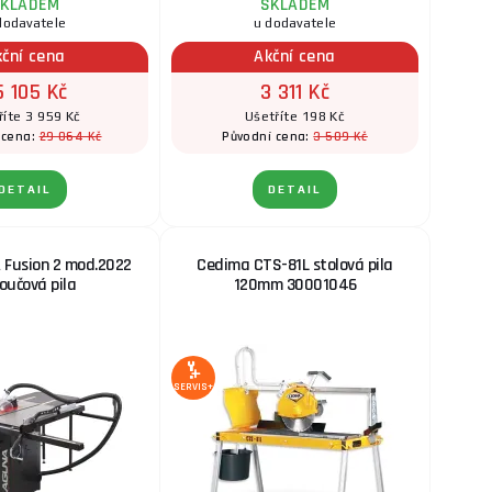
KLADEM
SKLADEM
dodavatele
u dodavatele
kční cena
Akční cena
5 105 Kč
3 311 Kč
říte 3 959 Kč
Ušetříte 198 Kč
29 064 Kč
3 509 Kč
 cena:
Původní cena:
DETAIL
DETAIL
 Fusion 2 mod.2022
Cedima CTS-81L stolová pila
oučová pila
120mm 30001046
SERVIS+