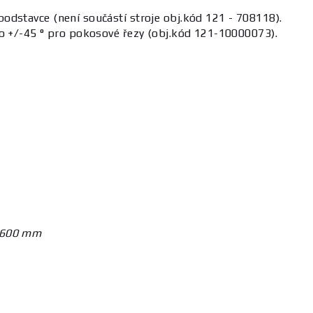
odstavce (není součástí stroje obj.kód 121 - 708118).
ko +/-45 ° pro pokosové řezy (obj.kód 121-10000073).
x 600 mm