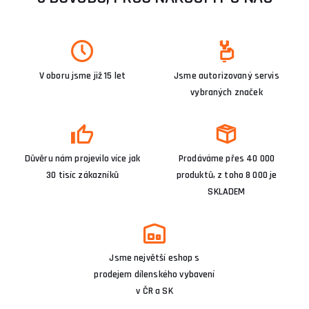
V oboru jsme již 15 let
Jsme autorizovaný servis
vybraných značek
Důvěru nám projevilo více jak
Prodáváme přes 40 000
30 tisíc zákazníků
produktů, z toho 8 000 je
SKLADEM
Jsme největší eshop s
prodejem dílenského vybavení
v ČR a SK