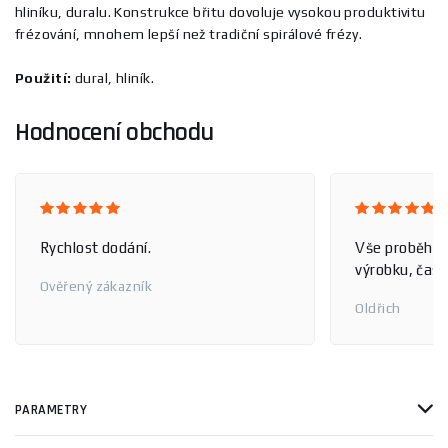
hliníku, duralu. Konstrukce břitu dovoluje vysokou produktivitu
frézování, mnohem lepší než tradiční spirálové frézy.
Použití:
dural, hliník.
Hodnocení obchodu
Rychlost dodání.
Vše proběhlo
výrobku, čas 
Ověřený zákazník
Oldřich
PARAMETRY