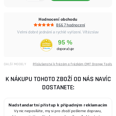
Hodnocení obchodu
8667 hodnocení
Velmi dobré jednání a rychlé vyřízení. Vítězslav
95 %
doporučuje
DALŠÍ MODELY
Příslušenství k frézám a frézkám CMT Orange Tools
K NÁKUPU TOHOTO ZBOŽÍ OD NÁS NAVÍC
DOSTANETE:
Nadstandartní přístup k případným reklamacím
Vy nic neposíláte, my si pro zboží pošleme dopravu,