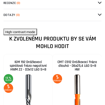
RECENZE
(0)
DOTAZY
(0)
High-contrast mode
K ZVOLENÉMU PRODUKTU BY SE VÁM
MOHLO HODIT
IGM 192 Drážkovací
CMT C912 Drážkovací fréza
spirálová fréza negativní
dlouhá - D6x25,4 L60 S=8
HWM Z2 - D3x12 L60 S=8
HW
18 %
SLEVA
SERVIS+
SE
SERVIS+