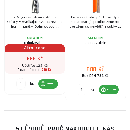
• Negativní sklon ostří do
Provedení jako předchozí typ.
spirály.• Vynikající kvalita řezu na
Pouze ostří je prodloužené pro
.
horní hraně.• Dolní odvod ...
dosažení co největší hloubky ...
SKLADEM
SKLADEM
u dodavatele
u dodavatele
Akční cena
585 Kč
Ušetříte 125 Kč
888 Kč
710 Kč
Původní cena:
Bez DPH 734 Kč
ks
KOUPIT
ks
KOUPIT
5 DŮVODŮ, PROČ NAKOUPIT U NÁS