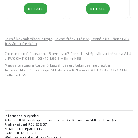
DETAIL
DETAIL
Levné kovoobráběcí stroje
,
Levné frézy-Frézky
,
Levné příslušenství k
frézám a frézkám
Chcete doručiť tovar na Slovensko? Prezrite si
Špirálová fréza na ALU
a PVC CMT C188 - D3x12 L60 S = 8mm HSS
Magyarországra történő kiszállításért tekintse meg ezt a
termékoldalt:
Spirálvágó ALU-hoz és PVC-hez CMT C188 - D3x12 L60
S=8mm HSS
Informace o výrobci
Adresa: IGM nástroje a stroje s.r.o. Ke Kopanině 560 Tuchoměřice,
Praha-západ PSČ 252 67
Email: prodej@igm.cz
EAN: 8019296032963
Webové stránky: https://igm.cz/