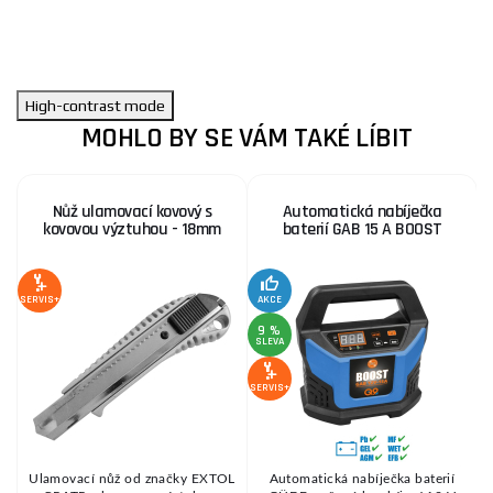
High-contrast mode
MOHLO BY SE VÁM TAKÉ LÍBIT
Nůž ulamovací kovový s
Automatická nabíječka
kovovou výztuhou - 18mm
baterií GAB 15 A BOOST
1
S
SERVIS+
AKCE
9 %
SLEVA
SE
SERVIS+
D
Ulamovací nůž od značky EXTOL
Automatická nabíječka baterií