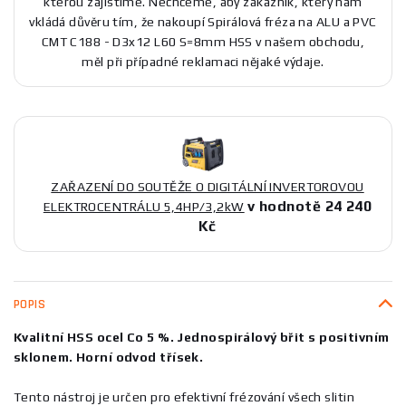
kterou zajistíme. Nechceme, aby zákazník, který nám
vkládá důvěru tím, že nakoupí Spirálová fréza na ALU a PVC
CMT C188 - D3x12 L60 S=8mm HSS v našem obchodu,
měl při případné reklamaci nějaké výdaje.
ZAŘAZENÍ DO SOUTĚŽE O DIGITÁLNÍ INVERTOROVOU
v hodnotě 24 240
ELEKTROCENTRÁLU 5,4HP/3,2kW
Kč
POPIS
Kvalitní HSS ocel Co 5 %. Jednospirálový břit s positivním
sklonem. Horní odvod třísek.
Tento nástroj je určen pro efektivní frézování všech slitin