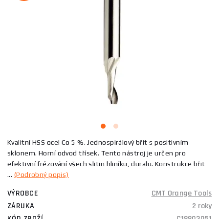
Kvalitní HSS ocel Co 5 %. Jednospirálový břit s positivním
sklonem. Horní odvod třísek. Tento nástroj je určen pro
efektivní frézování všech slitin hliníku, duralu. Konstrukce břit
...
(Podrobný popis)
VÝROBCE
CMT Orange Tools
ZÁRUKA
2 roky
KÓD ZBOŽÍ
C18803051