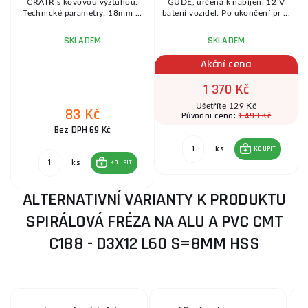
CRATR s kovovou výztuhou.
GÜDE, určená k nabíjení 12 V
Technické parametry: 18mm ...
baterií vozidel. Po ukončení pr ...
SKLADEM
SKLADEM
Akční cena
1 370 Kč
Ušetříte 129 Kč
83 Kč
1 499 Kč
Původní cena:
Bez DPH 69 Kč
ks
KOUPIT
ks
KOUPIT
ALTERNATIVNÍ VARIANTY K PRODUKTU
SPIRÁLOVÁ FRÉZA NA ALU A PVC CMT
C188 - D3X12 L60 S=8MM HSS