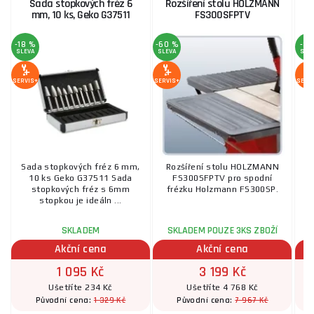
Sada stopkových fréz 6
Rozšíření stolu HOLZMANN
mm, 10 ks, Geko G37511
FS300SFPTV
-18 %
-60 %
-3 
SLEVA
SLEVA
SLE
SERVIS+
SERVIS+
SERV
Sada stopkových fréz 6 mm,
Rozšíření stolu HOLZMANN
S
10 ks Geko G37511 Sada
FS300SFPTV pro spodní
14
stopkových fréz s 6mm
frézku Holzmann FS300SP.
stopkou je ideáln ...
SKLADEM
SKLADEM POUZE 3KS ZBOŽÍ
Akční cena
Akční cena
1 095 Kč
3 199 Kč
Ušetříte 234 Kč
Ušetříte 4 768 Kč
1 329 Kč
7 967 Kč
Původní cena:
Původní cena: