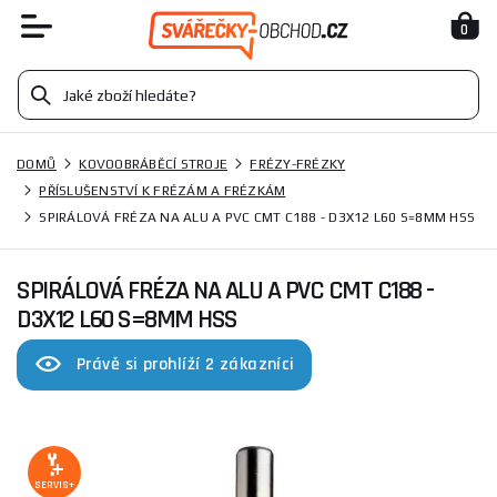
0
DOMŮ
KOVOOBRÁBĚCÍ STROJE
FRÉZY-FRÉZKY
PŘÍSLUŠENSTVÍ K FRÉZÁM A FRÉZKÁM
SPIRÁLOVÁ FRÉZA NA ALU A PVC CMT C188 - D3X12 L60 S=8MM HSS
SPIRÁLOVÁ FRÉZA NA ALU A PVC CMT C188 -
D3X12 L60 S=8MM HSS
Právě si prohlíží 2 zákazníci
SERVIS+