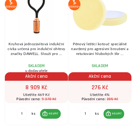
SERVIS+
SERVIS+
SE
n
Kruhová jednozávitová indukční
Pěnový leštící kotouč speciálně
.
cívka určená pro indukční ohřevy
navržený pro agresivní broušení a
značky DAWELL. Slouží pro ...
retušování hlubokých škr ...
SKLADEM
SKLADEM
u dodavatele
Akční cena
Akční cena
8 909 Kč
276 Kč
Ušetříte 469 Kč
Ušetříte 4%
9 378 Kč
285 Kč
Původní cena:
Původní cena:
ks
ks
KOUPIT
KOUPIT