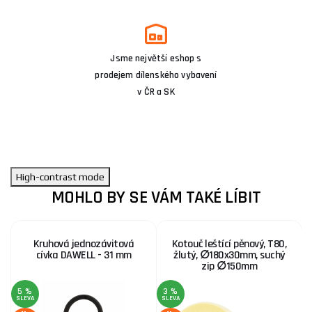
Jsme největší eshop s
prodejem dílenského vybavení
v ČR a SK
High-contrast mode
MOHLO BY SE VÁM TAKÉ LÍBIT
Kruhová jednozávitová
Kotouč leštící pěnový, T80,
cívka DAWELL - 31 mm
žlutý, ∅180x30mm, suchý
zip ∅150mm
5 %
3 %
1
SLEVA
SLEVA
S