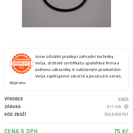
Jsme oficiální prodejci zahradní techniky
VeGa, držitelé certifikátu spolehlivá firma a
ověřeno zákazníky. K nabízeným produktům
VeGa zajišťujeme záruční a pozáruční servis,
dopravu.
VÝROBCE
VeGA
ZÁRUKA
2+1 rok
KÓD ZBOŽÍ
50LS10VY67
CENA S DPH
75 Kč