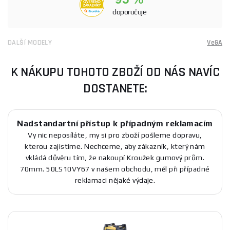
doporučuje
DALŠÍ MODELY
VeGA
K NÁKUPU TOHOTO ZBOŽÍ OD NÁS NAVÍC
DOSTANETE:
Nadstandartní přístup k případným reklamacím
Vy nic neposíláte, my si pro zboží pošleme dopravu,
kterou zajistíme. Nechceme, aby zákazník, který nám
vkládá důvěru tím, že nakoupí Kroužek gumový prům.
70mm. 50LS10VY67 v našem obchodu, měl při případné
reklamaci nějaké výdaje.