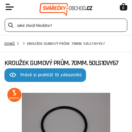
0
DOMŮ
KROUŽEK GUMOVÝ PRŮM. 70MM. 50LS10VY67
KROUŽEK GUMOVÝ PRŮM. 70MM. 50LS10VY67
Právě si prohlíží 10 zákazníků
SERVIS+