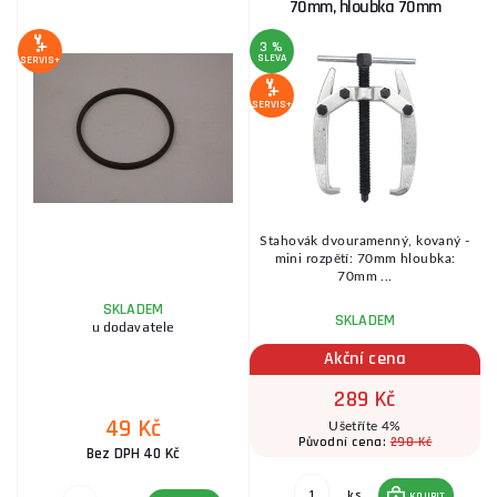
70mm, hloubka 70mm
3 %
SLEVA
S
SERVIS+
SERVIS+
SE
Stahovák dvouramenný, kovaný -
ů
mini rozpětí: 70mm hloubka:
p
70mm ...
SKLADEM
SKLADEM
u dodavatele
Akční cena
289 Kč
49 Kč
Ušetříte 4%
298 Kč
Původní cena:
Bez DPH 40 Kč
ks
KOUPIT