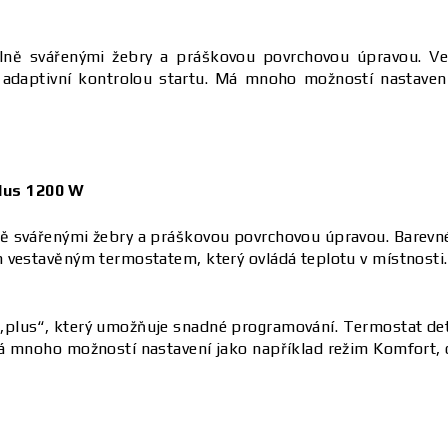
lně svářenými žebry a práškovou povrchovou úpravou. V
 adaptivní kontrolou startu. Má mnoho možností nastavení
lus 1200 W
ně svářenými žebry a práškovou povrchovou úpravou. Barevn
 vestavěným termostatem, který ovládá teplotu v místnosti. 
plus“, který umožňuje snadné programování. Termostat dete
á mnoho možností nastavení jako například režim Komfort, 