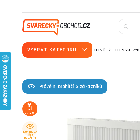
VYBRAT KATEGORII
DOMŮ
DÍLENSKÉ VYB
Právě si prohlíží 5 zákazníků
SERVIS+
KONTROLA
PŘED
DODÁNÍM