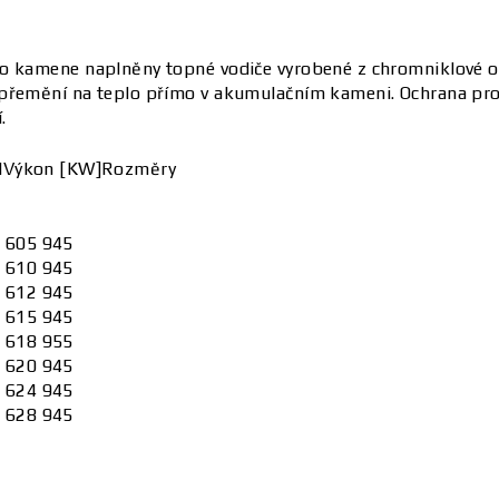
o kamene naplněny topné vodiče vyrobené z chromniklové ocel
přemění na teplo přímo v akumulačním kameni. Ochrana prot
.
l
Výkon [KW]
Rozměry
 605 945
 610 945
 612 945
 615 945
 618 955
 620 945
 624 945
 628 945