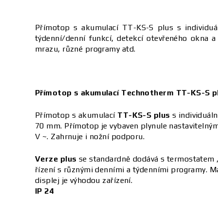
Přímotop s akumulací TT-KS-S plus s individuá
týdenní/denní funkcí, detekcí otevřeného okna a
mrazu, různé programy atd.
Přímotop s akumulací Technotherm TT-KS-S p
Přímotop s akumulací
TT-KS-S plus
s individuál
70 mm. Přímotop je vybaven plynule nastavitelným
V ~. Zahrnuje i nožní podporu.
Verze plus
se standardně dodává s termostatem „
řízení s různými denními a týdenními programy. M
displej je výhodou zařízení.
IP 24