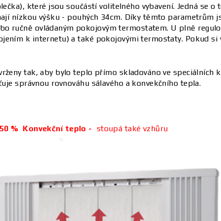
olečka), které jsou součástí volitelného vybavení. Jedná se
 mají nízkou výšku - pouhých 34cm. Díky těmto parametrům j
bo ručně ovládaným pokojovým termostatem. U plně regulov
ním k internetu) a také pokojovými termostaty. Pokud si vyr
vrženy tak, aby bylo teplo přímo skladováno ve speciálních
šťuje správnou rovnováhu sálavého a konvekčního tepla.
50 %
Konvekční teplo -
stoupá také vzhůru