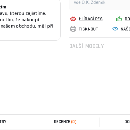
vše O.K. Zdeněk
cím
avu, kterou zajistíme.
HLÍDACÍ PES
DO
ru tím, že nakoupí
 našem obchodu, měl při
TISKNOUT
NAŠE
DALŠÍ MODELY
TRY
RECENZE
(0)
DO