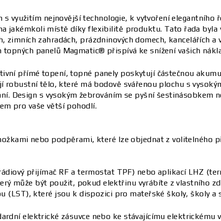
yužitím nejnovější technologie, k vytvoření elegantního ře
 jakémkoli místě díky flexibilitě produktu. Tato řada byla 
h, zimních zahradách, prázdninových domech, kancelářích a v
h topných panelů Magmatic® přispívá ke snížení vašich nákl
vní přímé topení, topné panely poskytují částečnou akumula
ají robustní tělo, které má bodově svářenou plochu s vysok
í. Design s vysokým žebrováním se pyšní šestinásobkem n
em pro vaše větší pohodlí.
nožkami nebo podpěrami, které lze objednat z volitelného př
rádiový přijímač RF a termostat TPF) nebo aplikací LHZ (t
může být použit, pokud elektřinu vyrábíte z vlastního zd
 (LST), které jsou k dispozici pro mateřské školy, školy a s
ardní elektrické zásuvce nebo ke stávajícímu elektrickému v