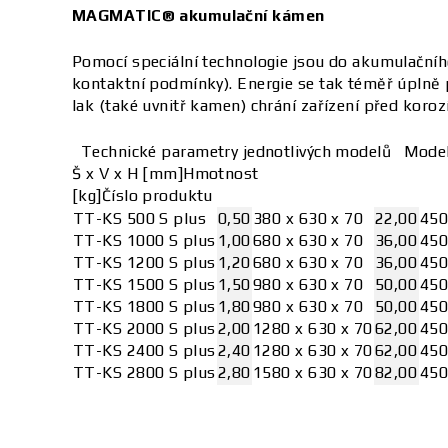
MAGMATIC® akumulační kámen
Pomocí speciální technologie jsou do akumulačníh
kontaktní podmínky). Energie se tak téměř úplně 
lak (také uvnitř kamen) chrání zařízení před korozí
Technické parametry jednotlivých modelů
Mode
Š x V x H [mm]
Hmotnost
[kg]
Číslo produktu
TT-KS 500 S plus
0,50
380 x 630 x 70
22,00
450
TT-KS 1000 S plus
1,00
680 x 630 x 70
36,00
450
TT-KS 1200 S plus
1,20
680 x 630 x 70
36,00
450
TT-KS 1500 S plus
1,50
980 x 630 x 70
50,00
450
TT-KS 1800 S plus
1,80
980 x 630 x 70
50,00
450
TT-KS 2000 S plus
2,00
1280 x 630 x 70
62,00
450
TT-KS 2400 S plus
2,40
1280 x 630 x 70
62,00
450
TT-KS 2800 S plus
2,80
1580 x 630 x 70
82,00
450