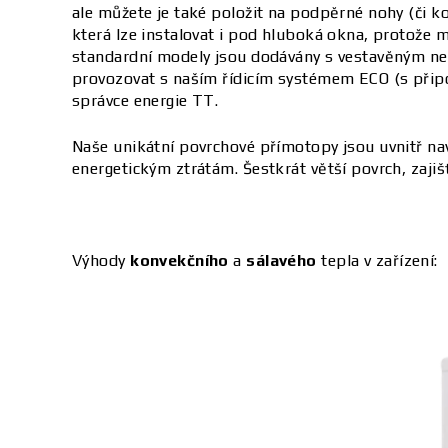
ale můžete je také položit na podpěrné nohy (či k
která lze instalovat i pod hluboká okna, protože
standardní modely jsou dodávány s vestavěným ne
provozovat s naším řídicím systémem ECO (s připoje
správce energie TT.
Naše unikátní povrchové přímotopy jsou uvnitř na
energetickým ztrátám. Šestkrát větší povrch, zaji
Výhody
konvekčního
a
sálavého
tepla v zařízení: