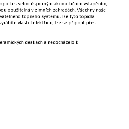
 o topidla s velmi úsporným akumulačním vytápěním,
sou použitelná v zimních zahradách. Všechny naše
atelného topného systému, lze tyto topidla
ábíte vlastní elektřinu, lze se připojit přes
 keramických deskách a nedocházelo k