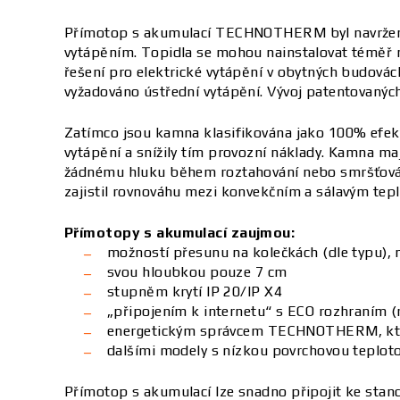
Přímotop s akumulací TECHNOTHERM byl navržen s v
vytápěním. Topidla se mohou nainstalovat téměř na
řešení pro elektrické vytápění v obytných budovác
vyžadováno ústřední vytápění. Vývoj patentovanýc
Zatímco jsou kamna klasifikována jako 100% efekti
vytápění a snížily tím provozní náklady. Kamna m
žádnému hluku během roztahování nebo smršťován
zajistil rovnováhu mezi konvekčním a sálavým tepl
Přímotopy s akumulací zaujmou:
možností přesunu na kolečkách (dle typu), 
svou hloubkou pouze 7 cm
stupněm krytí IP 20/IP X4
„připojením k internetu“ s ECO rozhraním (
energetickým správcem TECHNOTHERM, který 
dalšími modely s nízkou povrchovou teplotou
Přímotop s akumulací lze snadno připojit ke stand