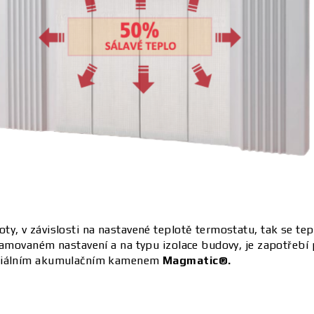
ty, v závislosti na nastavené teplotě termostatu, tak se t
ramovaném nastavení a na typu izolace budovy, je zapotřebí
peciálním akumulačním kamenem
Magmatic®.