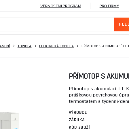
VĚRNOSTNÍ PROGRAM
PRO FIRMY
AVENÍ
TOPIDLA
ELEKTRICKÁ TOPIDLA
PŘÍMOTOP S AKUMULACÍ TT-K
PŘÍMOTOP S AKUMULA
Přímotop s akumulací TT-KS
práškovou povrchovou úprav
termostatem s týdenní/denní 
VÝROBCE
ZÁRUKA
KÓD ZBOŽÍ