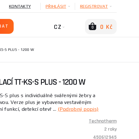
KONTAKTY
PŘIHLÁSIT
REGISTROVAT
CZ
0 Kč
0
S-S PLUS - 1200 W
CÍ TT-KS-S PLUS - 1200 W
-S plus s individuálně svářenými žebry a
ou. Verze plus je vybavena vestavěným
funkcí, detekcí otevř ...
(Podrobný popis)
Technotherm
2 roky
450612945