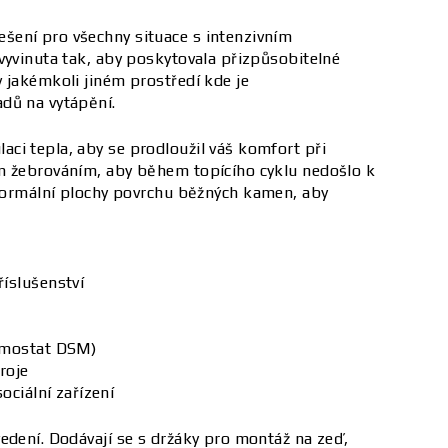
šení pro všechny situace s intenzivním
vyvinuta tak, aby poskytovala přizpůsobitelné
 jakémkoli jiném prostředí kde je
adů na vytápění.
ci tepla, aby se prodloužil váš komfort při
ým žebrováním, aby během topícího cyklu nedošlo k
ormální plochy povrchu běžných kamen, aby
íslušenství
ermostat DSM)
roje
ociální zařízení
edení. Dodávají se s držáky pro montáž na zeď,