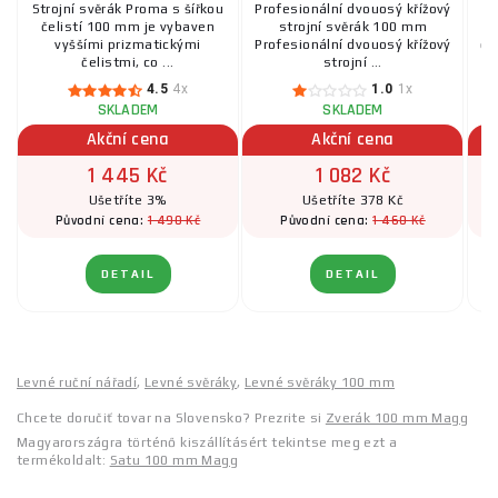
Strojní svěrák Proma s šířkou
Profesionální dvouosý křížový
čelistí 100 mm je vybaven
strojní svěrák 100 mm
T
vyššími prizmatickými
Profesionální dvouosý křížový
če
čelistmi, co ...
strojní ...
4.5
4x
1.0
1x
SKLADEM
SKLADEM
Akční cena
Akční cena
1 445 Kč
1 082 Kč
Ušetříte 3%
Ušetříte 378 Kč
1 490 Kč
1 460 Kč
Původní cena:
Původní cena:
DETAIL
DETAIL
Levné ruční nářadí
,
Levné svěráky
,
Levné svěráky 100 mm
Chcete doručiť tovar na Slovensko? Prezrite si
Zverák 100 mm Magg
Magyarországra történő kiszállításért tekintse meg ezt a
termékoldalt:
Satu 100 mm Magg