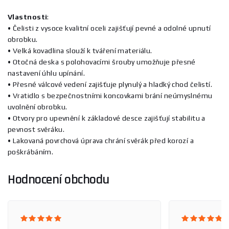
Vlastnosti
:
• Čelisti z vysoce kvalitní oceli zajišťují pevné a odolné upnutí
obrobku.
• Velká kovadlina slouží k tváření materiálu.
• Otočná deska s polohovacími šrouby umožňuje přesné
nastavení úhlu upínání.
• Přesné válcové vedení zajišťuje plynulý a hladký chod čelistí.
• Vratidlo s bezpečnostními koncovkami brání neúmyslnému
uvolnění obrobku.
• Otvory pro upevnění k základové desce zajišťují stabilitu a
pevnost svěráku.
• Lakovaná povrchová úprava chrání svěrák před korozí a
poškrábáním.
Hodnocení obchodu