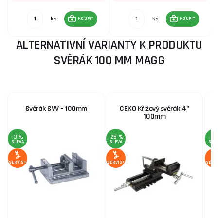
ks
ks
KOUPIT
KOUPIT
ALTERNATIVNÍ VARIANTY K PRODUKTU
SVĚRÁK 100 MM MAGG
Svěrák SVV - 100mm
GEKO Křížový svěrák 4"
100mm
-3 %
-26 %
-3 
SLEVA
SLEVA
SLE
SERVIS+
SERVIS+
SERV