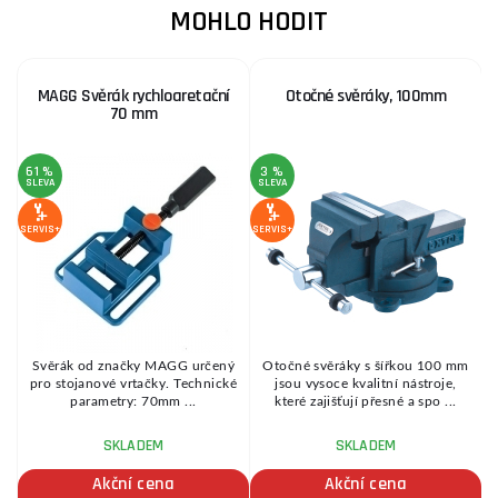
MOHLO HODIT
MAGG Svěrák rychloaretační
Otočné svěráky, 100mm
70 mm
61 %
3 %
SLEVA
SLEVA
SE
SERVIS+
SERVIS+
Svěrák od značky MAGG určený
Otočné svěráky s šířkou 100 mm
pro stojanové vrtačky. Technické
jsou vysoce kvalitní nástroje,
m
parametry: 70mm ...
které zajišťují přesné a spo ...
SKLADEM
SKLADEM
Akční cena
Akční cena