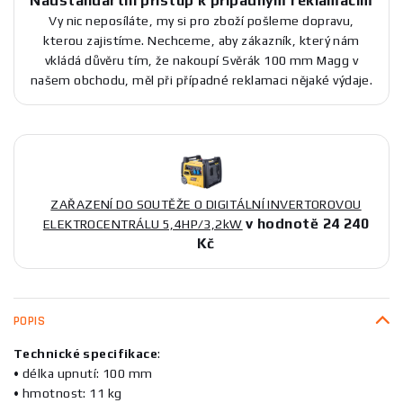
Nadstandartní přístup k případným reklamacím
Vy nic neposíláte, my si pro zboží pošleme dopravu,
kterou zajistíme. Nechceme, aby zákazník, který nám
vkládá důvěru tím, že nakoupí Svěrák 100 mm Magg v
našem obchodu, měl při případné reklamaci nějaké výdaje.
ZAŘAZENÍ DO SOUTĚŽE O DIGITÁLNÍ INVERTOROVOU
v hodnotě 24 240
ELEKTROCENTRÁLU 5,4HP/3,2kW
Kč
POPIS
Technické specifikace
:
• délka upnutí: 100 mm
• hmotnost: 11 kg