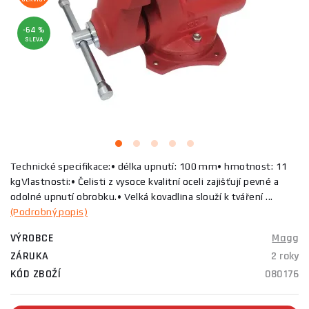
-64 %
SLEVA
Technické specifikace:• délka upnutí: 100 mm• hmotnost: 11
kgVlastnosti:• Čelisti z vysoce kvalitní oceli zajišťují pevné a
odolné upnutí obrobku.• Velká kovadlina slouží k tváření ...
(Podrobný popis)
VÝROBCE
Magg
ZÁRUKA
2 roky
KÓD ZBOŽÍ
080176