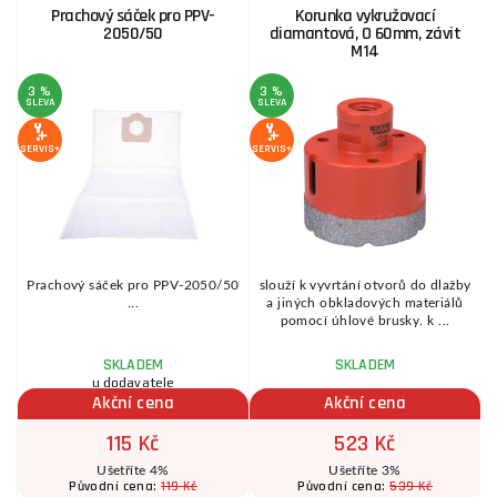
Prachový sáček pro PPV-
Korunka vykružovací
2050/50
diamantová, O 60mm, závit
M14
3 %
3 %
SLEVA
SLEVA
S
SERVIS+
SERVIS+
SE
Prachový sáček pro PPV-2050/50
slouží k vyvrtání otvorů do dlažby
í
...
a jiných obkladových materiálů
pomocí úhlové brusky. k ...
SKLADEM
SKLADEM
u dodavatele
Akční cena
Akční cena
115 Kč
523 Kč
Ušetříte 4%
Ušetříte 3%
119 Kč
539 Kč
Původní cena:
Původní cena: