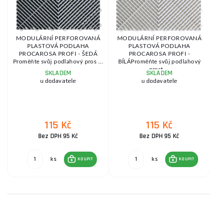
ní
MODULÁRNÍ PERFOROVANÁ
MODULÁRNÍ PERFOROVANÁ
PLASTOVÁ PODLAHA
PLASTOVÁ PODLAHA
PROCAROSA PROFI - ŠEDÁ
PROCAROSA PROFI -
Proměňte svůj podlahový pros ...
BÍLÁProměňte svůj podlahový
prost ...
SKLADEM
SKLADEM
u dodavatele
u dodavatele
115 Kč
115 Kč
Bez DPH 95 Kč
Bez DPH 95 Kč
ks
ks
KOUPIT
KOUPIT