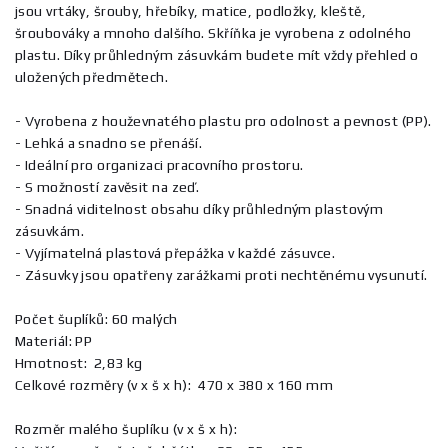
jsou vrtáky, šrouby, hřebíky, matice, podložky, kleště,
šroubováky a mnoho dalšího. Skříňka je vyrobena z odolného
plastu. Díky průhledným zásuvkám budete mít vždy přehled o
uložených předmětech.
- Vyrobena z houževnatého plastu pro odolnost a pevnost (PP).
- Lehká a snadno se přenáší.
- Ideální pro organizaci pracovního prostoru.
- S možností zavěsit na zeď.
- Snadná viditelnost obsahu díky průhledným plastovým
zásuvkám.
- Vyjímatelná plastová přepážka v každé zásuvce.
- Zásuvky jsou opatřeny zarážkami proti nechtěnému vysunutí.
Počet šuplíků: 60 malých
Materiál: PP
Hmotnost: 2,83 kg
Celkové rozměry (v x š x h): 470 x 380 x 160 mm
Rozměr malého šuplíku (v x š x h):