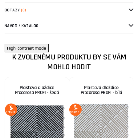
DOTAZY
(0)
NÁVOD / KATALOG
High-contrast mode
K ZVOLENÉMU PRODUKTU BY SE VÁM
MOHLO HODIT
Plastová dlaždice
Plastová dlaždice
Procarosa PROFI - šedá
Procarosa PROFI - bílá
1
S
SERVIS+
SERVIS+
SE