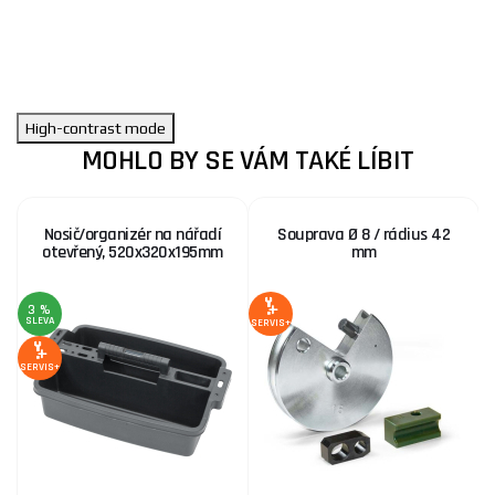
High-contrast mode
MOHLO BY SE VÁM TAKÉ LÍBIT
Nosič/organizér na nářadí
Souprava Ø 8 / rádius 42
otevřený, 520x320x195mm
mm
3 %
SLEVA
S
SERVIS+
SERVIS+
SE