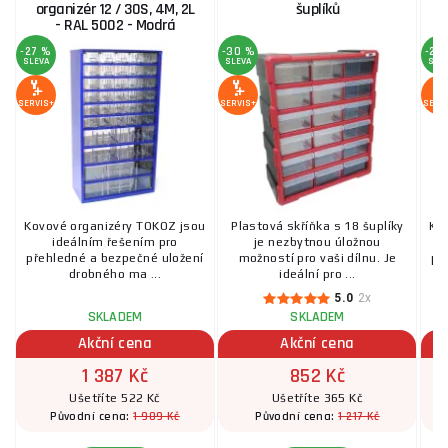
organizér 12 / 30S, 4M, 2L
šuplíků
o
- RAL 5002 - Modrá
-27 %
-30 %
-25
SLEVA
SLEVA
SLE
SERVIS+
SERVIS+
SERV
Kovové organizéry TOKOZ jsou
Plastová skříňka s 18 šuplíky
Ko
ideálním řešením pro
je nezbytnou úložnou
přehledné a bezpečné uložení
možností pro vaši dílnu. Je
př
drobného ma ...
ideální pro ...
5.0
2x
SKLADEM
SKLADEM
Akční cena
Akční cena
1 387 Kč
852 Kč
Ušetříte 522 Kč
Ušetříte 365 Kč
1 909 Kč
1 217 Kč
Původní cena:
Původní cena: