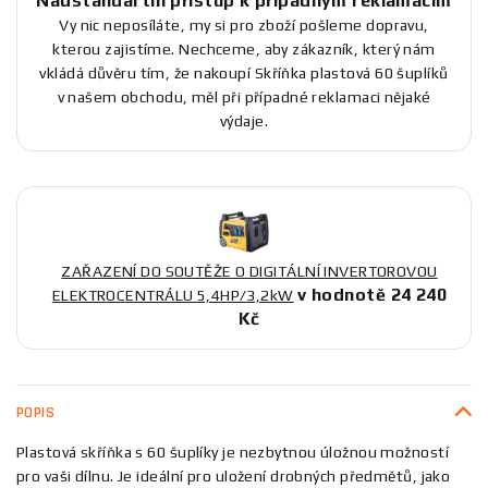
Nadstandartní přístup k případným reklamacím
Vy nic neposíláte, my si pro zboží pošleme dopravu,
kterou zajistíme. Nechceme, aby zákazník, který nám
vkládá důvěru tím, že nakoupí Skříňka plastová 60 šuplíků
v našem obchodu, měl při případné reklamaci nějaké
výdaje.
ZAŘAZENÍ DO SOUTĚŽE O DIGITÁLNÍ INVERTOROVOU
v hodnotě 24 240
ELEKTROCENTRÁLU 5,4HP/3,2kW
Kč
POPIS
Plastová skříňka s 60 šuplíky je nezbytnou úložnou možností
pro vaši dílnu. Je ideální pro uložení drobných předmětů, jako