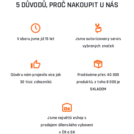
5 DŮVODŮ, PROČ NAKOUPIT U NÁS
V oboru jsme již 15 let
Jsme autorizovaný servis
vybraných značek
Důvěru nám projevilo více jak
Prodáváme přes 40 000
30 tisíc zákazníků
produktů, z toho 8 000 je
SKLADEM
Jsme největší eshop s
prodejem dílenského vybavení
v ČR a SK