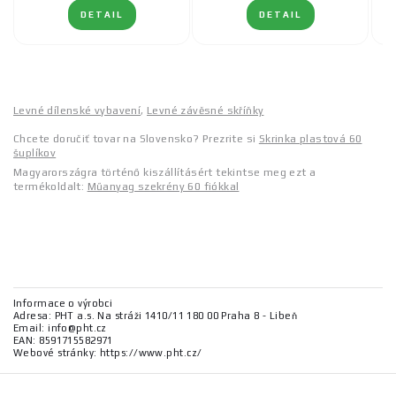
DETAIL
DETAIL
Levné dílenské vybavení
,
Levné závěsné skříňky
Chcete doručiť tovar na Slovensko? Prezrite si
Skrinka plastová 60
šuplíkov
Magyarországra történő kiszállításért tekintse meg ezt a
termékoldalt:
Műanyag szekrény 60 fiókkal
Informace o výrobci
Adresa: PHT a.s. Na stráži 1410/11 180 00 Praha 8 - Libeň
Email: info@pht.cz
EAN: 8591715582971
Webové stránky: https://www.pht.cz/