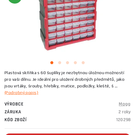
Plastová skříňka s 60 šuplíky je nezbytnou úložnou možností
pro vaši dílnu. Je ideální pro uložení drobných předmětů, jako
jsou vrtáky, šrouby, hřebíky, matice, podložky, kleště, š ...
(Podrobný popis)
VÝROBCE
Magg
ZÁRUKA
2 roky
KÓD ZBOŽÍ
120298