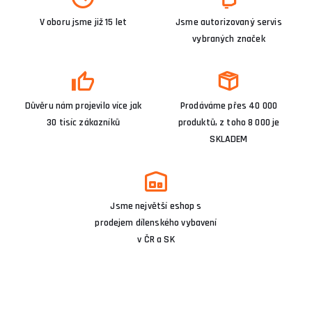
V oboru jsme již 15 let
Jsme autorizovaný servis
vybraných značek
Důvěru nám projevilo více jak
Prodáváme přes 40 000
30 tisíc zákazníků
produktů, z toho 8 000 je
SKLADEM
Jsme největší eshop s
prodejem dílenského vybavení
v ČR a SK