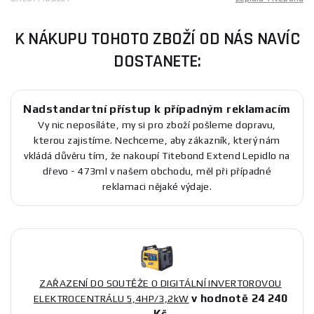
K NÁKUPU TOHOTO ZBOŽÍ OD NÁS NAVÍC
DOSTANETE:
Nadstandartní přístup k případným reklamacím
Vy nic neposíláte, my si pro zboží pošleme dopravu,
kterou zajistíme. Nechceme, aby zákazník, který nám
vkládá důvěru tím, že nakoupí Titebond Extend Lepidlo na
dřevo - 473ml v našem obchodu, měl při případné
reklamaci nějaké výdaje.
ZAŘAZENÍ DO SOUTĚŽE O DIGITÁLNÍ INVERTOROVOU
v hodnotě 24 240
ELEKTROCENTRÁLU 5,4HP/3,2kW
Kč