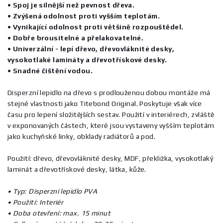
• Spoj je silnější než pevnost dřeva.
• Zvýšená odolnost proti vyšším teplotám.
• Vynikající odolnost proti většině rozpouštědel.
• Dobře brousitelné a přelakovatelné.
• Univerzální - lepí dřevo, dřevovláknité desky,
vysokotlaké lamináty a dřevotřískové desky.
• Snadné čištění vodou.
Disperzní lepidlo na dřevo s prodlouženou dobou montáže má
stejné vlastnosti jako Titebond Original. Poskytuje však více
času pro lepení složitějších sestav. Použití v interiérech, zvláště
v exponovaných částech, které jsou vystaveny vyšším teplotám
jako kuchyňské linky, obklady radiátorů a pod.
Použití: dřevo, dřevovláknité desky, MDF, překližka, vysokotlaký
laminát a dřevotřískové desky, látka, kůže.
• Typ: Disperzní lepidlo PVA
• Použití: Interiér
• Doba otevření: max. 15 minut