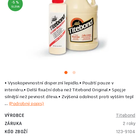
-5 %
SLEVA
• Vysokopevnostní disperzní lepidlo.• Použití pouze v
interiéru.• Delší fixační doba než Titebond Original.• Spoj je
silnější než pevnost dřeva.• Zvýšená odolnost proti vyšším tepl
...
(Podrobný popis)
VÝROBCE
Titebond
ZÁRUKA
2 roky
KÓD ZBOŽÍ
123-9104