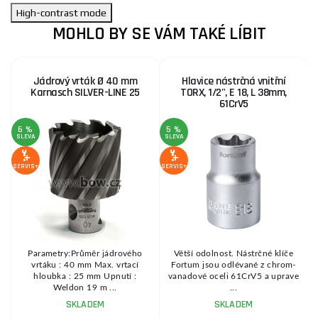
High-contrast mode
MOHLO BY SE VÁM TAKÉ LÍBIT
Jádrový vrták Ø 40 mm
Hlavice nástrčná vnitřní
Karnasch SILVER-LINE 25
TORX, 1/2", E 18, L 38mm,
61CrV5
6 %
5 %
1
SLEVA
SLEVA
S
SERVIS+
SERVIS+
SE
ou
Parametry:Průměr jádrového
Větší odolnost. Nástrčné klíče
í
vrtáku : 40 mm Max. vrtací
Fortum jsou odlévané z chrom-
hloubka : 25 mm Upnutí :
vanadové oceli 61CrV5 a uprave
Weldon 19 m ...
...
SKLADEM
SKLADEM