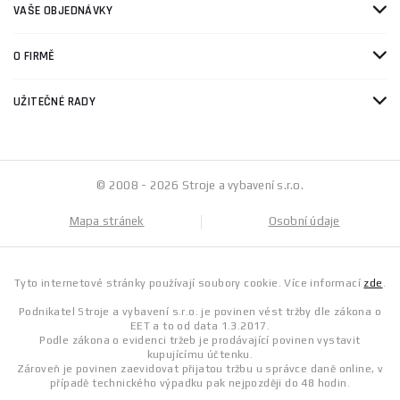
VAŠE OBJEDNÁVKY
O FIRMĚ
UŽITEČNÉ RADY
© 2008 - 2026 Stroje a vybavení s.r.o.
Mapa stránek
Osobní údaje
Tyto internetové stránky používají soubory cookie. Více informací
zde
.
Podnikatel Stroje a vybavení s.r.o. je povinen vést tržby dle zákona o
EET a to od data 1.3.2017.
Podle zákona o evidenci tržeb je prodávající povinen vystavit
kupujícímu účtenku.
Zároveň je povinen zaevidovat přijatou tržbu u správce daně online, v
případě technického výpadku pak nejpozději do 48 hodin.