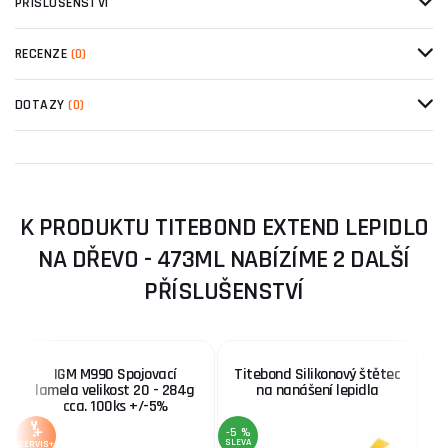
PŘÍSLUŠENSTVÍ
RECENZE
(0)
DOTAZY
(0)
K PRODUKTU TITEBOND EXTEND LEPIDLO
NA DŘEVO - 473ML NABÍZÍME 2 DALŠÍ
PŘÍSLUŠENSTVÍ
IGM M990 Spojovací
Titebond Silikonový štětec
lamela velikost 20 - 284g
na nanášení lepidla
cca. 100ks +/-5%
-5 %
SLEVA
SERVIS+