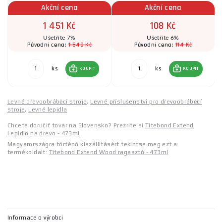
Akční cena
Akční cena
1 451 Kč
108 Kč
Ušetříte 7%
Ušetříte 6%
1 548 Kč
114 Kč
Původní cena:
Původní cena:
ks
ks
KOUPIT
KOUPIT
Levné dřevoobráběcí stroje
,
Levné příslušenství pro dřevoobráběcí
stroje
,
Levné lepidla
Chcete doručiť tovar na Slovensko? Prezrite si
Titebond Extend
Lepidlo na drevo - 473ml
Magyarországra történő kiszállításért tekintse meg ezt a
termékoldalt:
Titebond Extend Wood ragasztó - 473ml
Informace o výrobci