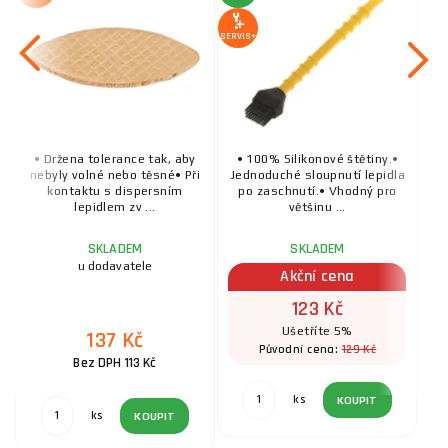
SERVIS+
• Držena tolerance tak, aby
• 100% Silikonové štětiny.•
nebyly volné nebo těsné• Při
Jednoduché sloupnutí lepidla
kontaktu s dispersním
po zaschnutí.• Vhodný pro
lepidlem zv ...
většinu ...
SKLADEM
SKLADEM
u dodavatele
Akční cena
123 Kč
Ušetříte 5%
137 Kč
129 Kč
Původní cena:
Bez DPH 113 Kč
ks
KOUPIT
ks
KOUPIT