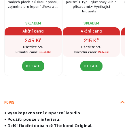
malých ploch s úzkou spárou,
použití.• Typ - glutinový klih s
ma
zejména pro lepení dřeva a ...
přísadami.• Vynikající
ze
brousite ...
SKLADEM
SKLADEM
Akční cena
Akční cena
346 Kč
215 Kč
Ušetříte 5%
Ušetříte 5%
364 Kč
226 Kč
Původní cena:
Původní cena:
DETAIL
DETAIL
POPIS
• Vysokopevnostní disperzní lepidlo.
• Použití pouze v interiéru.
• Delší fixační doba než Titebond Original.