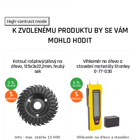
High-contrast mode
K ZVOLENÉMU PRODUKTU BY SE VÁM
MOHLO HODIT
Kotouč rašplový/pilový na
Vlhkoměr na dřevo a
dřevo, 125x3x22,2mm, hrubý
stavební materiály Stanley
sek
0-77-030
3 %
5 %
1
SLEVA
SLEVA
S
SERVIS+
SERVIS+
SE
Info : max. otáčky 13 000
Vlhkoměr na dřevo a stavební