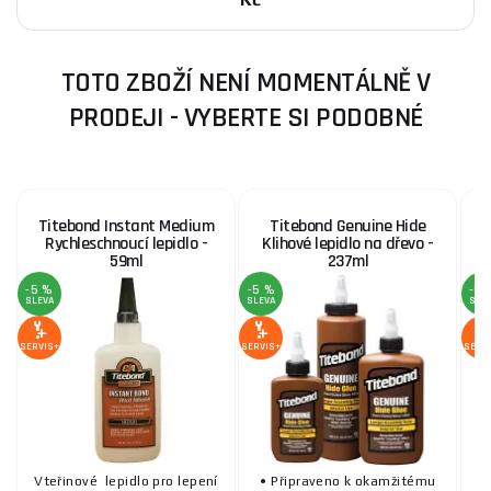
TOTO ZBOŽÍ NENÍ MOMENTÁLNĚ V
PRODEJI - VYBERTE SI PODOBNÉ
Titebond Instant Medium
Titebond Genuine Hide
Rychleschnoucí lepidlo -
Klihové lepidlo na dřevo -
59ml
237ml
-5 %
-5 %
-5 
SLEVA
SLEVA
SLE
SERVIS+
SERVIS+
SERV
Vteřinové lepidlo pro lepení
• Připraveno k okamžitému
Vt