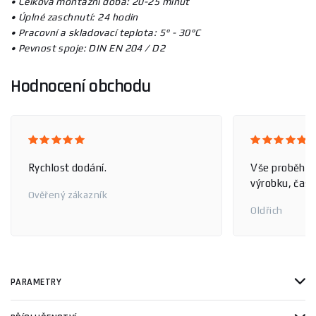
• Celková montážní doba: 20-25 minut
• Úplné zaschnutí: 24 hodin
• Pracovní a skladovací teplota: 5° - 30°C
• Pevnost spoje: DIN EN 204 / D2
Hodnocení obchodu
Rychlost dodání.
Vše proběhlo
výrobku, čas 
Ověřený zákazník
Oldřich
PARAMETRY