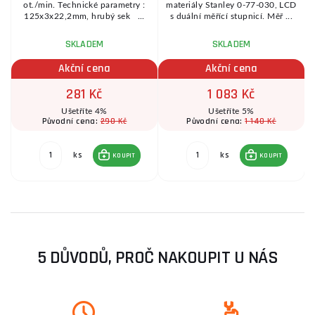
ot./min. Technické parametry :
materiály Stanley 0-77-030, LCD
125x3x22,2mm, hrubý sek ...
s duální měřící stupnicí. Měř ...
SKLADEM
SKLADEM
Akční cena
Akční cena
281 Kč
1 083 Kč
Ušetříte 4%
Ušetříte 5%
290 Kč
1 140 Kč
Původní cena:
Původní cena:
ks
ks
KOUPIT
KOUPIT
5 DŮVODŮ, PROČ NAKOUPIT U NÁS