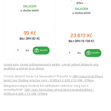
dílen ...
SKLADEM
SKLADEM
u dodavatele
u dodavatele
99 Kč
23 873 Kč
Bez DPH 82 Kč
Bez DPH 19 730 Kč
ks
KOUPIT
ks
KOUPIT
Levné pily
,
Levné příslušenství k pilám
,
Levné pilové kotouče pro
podélné a příčné řezy dřeva
Chcete doručiť tovar na Slovensko? Prezrite si
CMT Industrial Pílový
kotúč pre finálne priečne rezy - D305x3,2 d30 Z72 HW -5°Neg
Magyarországra történő kiszállításért tekintse meg ezt a
termékoldalt:
CMT ipari fűrészlap végső keresztvágásokhoz -
D305x3,2 d30 Z72 HW -5°Neg