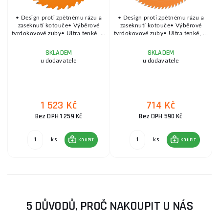
• Design proti zpětnému rázu a
• Design proti zpětnému rázu a
.
zaseknutí kotouče• Výběrové
zaseknutí kotouče• Výběrové
tvrdokovové zuby• Ultra tenké, ...
tvrdokovové zuby• Ultra tenké, ...
t
SKLADEM
SKLADEM
u dodavatele
u dodavatele
1 523 Kč
714 Kč
Bez DPH 1 259 Kč
Bez DPH 590 Kč
ks
ks
KOUPIT
KOUPIT
5 DŮVODŮ, PROČ NAKOUPIT U NÁS