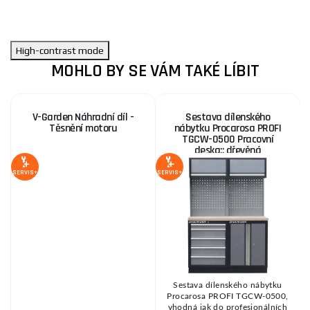
High-contrast mode
MOHLO BY SE VÁM TAKÉ LÍBIT
V-Garden Náhradní díl -
Sestava dílenského
Těsnění motoru
nábytku Procarosa PROFI
TGCW-0500 Pracovní
deska:: dřevěná
S
SERVIS+
SERVIS+
SE
Sestava dílenského nábytku
Procarosa PROFI TGCW-0500,
va
vhodná jak do profesionálních