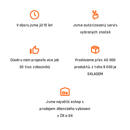
V oboru jsme již 15 let
Jsme autorizovaný servis
vybraných značek
Důvěru nám projevilo více jak
Prodáváme přes 40 000
30 tisíc zákazníků
produktů, z toho 8 000 je
SKLADEM
Jsme největší eshop s
prodejem dílenského vybavení
v ČR a SK