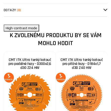
DOTAZY
(0)
High-contrast mode
K ZVOLENÉMU PRODUKTU BY SE VÁM
MOHLO HODIT
CMT ITK Ultra tenký kotouč
CMT ITK Ultra tenký kotouč
pro podélné řezy - D300x2,6
pro příčné řezy - D184x1,7
d30 Z24 HW
d30 Z40 HW
SERVIS+
SERVIS+
SE