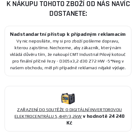
K NÁKUPU TOHOTO ZBOŽÍ OD NÁS NAVÍC
DOSTANETE:
Nadstandartní přístup k případným reklamacím
Vy nic neposíláte, my si pro zboží pošleme dopravu,
kterou zajistíme. Nechceme, aby zákazník, který nám
vkládá důvěru tím, že nakoupí CMT Industrial Pilový kotouč
pro finální příčné řezy - D305x3,2 d30 Z72 HW -5°Neg v
našem obchodu, měl při případné reklamaci nějaké výdaje.
ZAŘAZENÍ DO SOUTĚŽE O DIGITÁLNÍ INVERTOROVOU
v hodnotě 24 240
ELEKTROCENTRÁLU 5,4HP/3,2kW
Kč