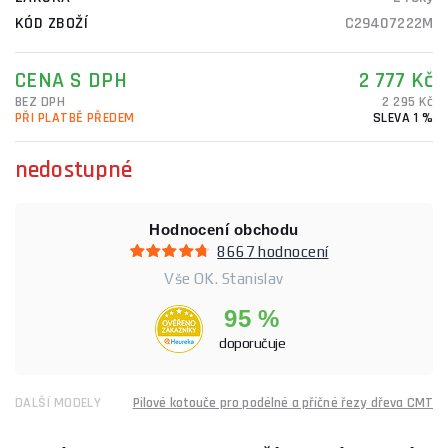
KÓD ZBOŽÍ
C29407222M
CENA S DPH
2 777 Kč
BEZ DPH
2 295 Kč
PŘI PLATBĚ PŘEDEM
SLEVA 1 %
nedostupné
Hodnocení obchodu
8667 hodnocení
Vše OK. Stanislav
95 %
doporučuje
DALŠÍ MODELY
Pilové kotouče pro podélné a příčné řezy dřeva CMT