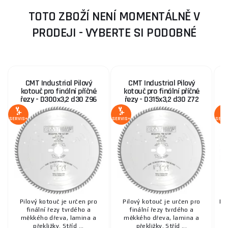
TOTO ZBOŽÍ NENÍ MOMENTÁLNĚ V
PRODEJI - VYBERTE SI PODOBNÉ
CMT Industrial Pilový
CMT Industrial Pilový
kotouč pro finální příčné
kotouč pro finální příčné
řezy - D300x3,2 d30 Z96
řezy - D315x3,2 d30 Z72
p
HW
HW
SERVIS+
SERVIS+
SERV
Pilový kotouč je určen pro
Pilový kotouč je určen pro
Pi
finální řezy tvrdého a
finální řezy tvrdého a
měkkého dřeva, lamina a
měkkého dřeva, lamina a
překližky. Stříd ...
překližky. Stříd ...