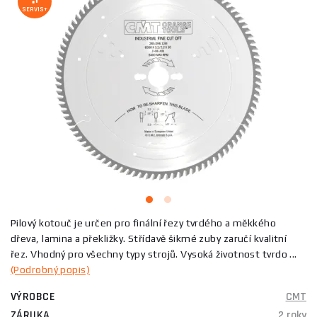
SERVIS+
Pilový kotouč je určen pro finální řezy tvrdého a měkkého
dřeva, lamina a překližky. Střídavě šikmé zuby zaručí kvalitní
řez. Vhodný pro všechny typy strojů. Vysoká životnost tvrdo ...
(Podrobný popis)
VÝROBCE
CMT
ZÁRUKA
2 roky