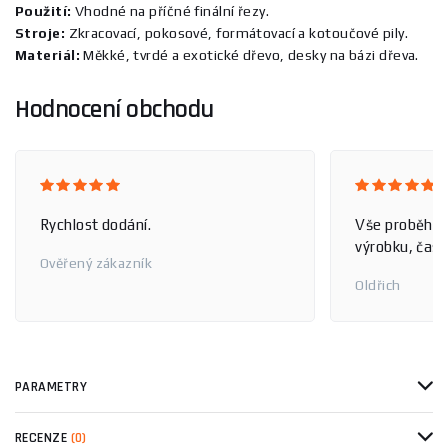
Použití:
Vhodné na příčné finální řezy.
Stroje:
Zkracovací, pokosové, formátovací a kotoučové pily.
Materiál:
Měkké, tvrdé a exotické dřevo, desky na bázi dřeva.
Hodnocení obchodu
Rychlost dodání.
Vše proběhlo
výrobku, čas 
Ověřený zákazník
Oldřich
PARAMETRY
RECENZE
(0)