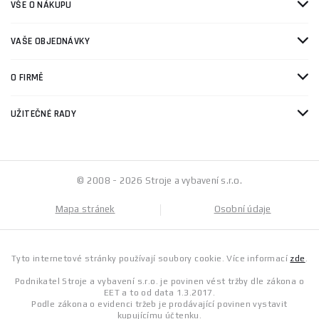
VŠE O NÁKUPU
VAŠE OBJEDNÁVKY
O FIRMĚ
UŽITEČNÉ RADY
© 2008 - 2026 Stroje a vybavení s.r.o.
Mapa stránek
Osobní údaje
Tyto internetové stránky používají soubory cookie. Více informací
zde
.
Podnikatel Stroje a vybavení s.r.o. je povinen vést tržby dle zákona o
EET a to od data 1.3.2017.
Podle zákona o evidenci tržeb je prodávající povinen vystavit
kupujícímu účtenku.