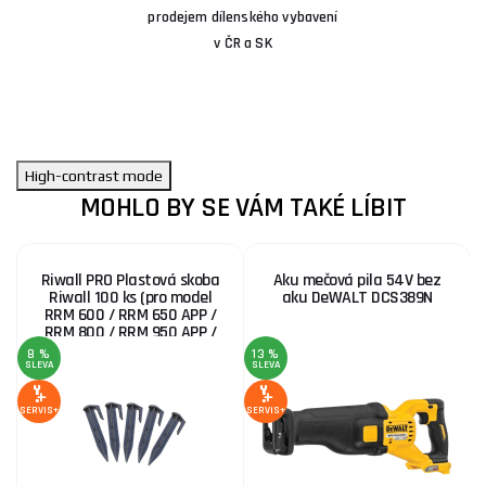
prodejem dílenského vybavení
v ČR a SK
High-contrast mode
MOHLO BY SE VÁM TAKÉ LÍBIT
Riwall PRO Plastová skoba
Aku mečová pila 54V bez
Riwall 100 ks (pro model
aku DeWALT DCS389N
RRM 600 / RRM 650 APP /
RRM 800 / RRM 950 APP /
RRM 1000)
8 %
13 %
SLEVA
SLEVA
SERVIS+
SERVIS+
SE