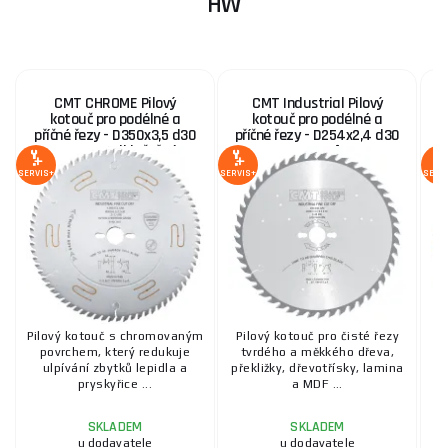
HW
CMT CHROME Pilový
CMT Industrial Pilový
kotouč pro podélné a
kotouč pro podélné a
P
příčné řezy - D350x3,5 d30
příčné řezy - D254x2,4 d30
Z84 HW Odhlučněný
Z48 HW -5°Neg
SERVIS+
SERVIS+
SERV
Pilový kotouč s chromovaným
Pilový kotouč pro čisté řezy
P
povrchem, který redukuje
tvrdého a měkkého dřeva,
ulpívání zbytků lepidla a
překližky, dřevotřísky, lamina
př
pryskyřice ...
a MDF ...
SKLADEM
SKLADEM
u dodavatele
u dodavatele