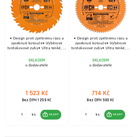
• Design proti zpětnému rázu a
• Design proti zpětnému rázu a
.
zaseknutí kotouče• Výběrové
zaseknutí kotouče• Výběrové
tvrdokovové zuby• Ultra tenké, ...
tvrdokovové zuby• Ultra tenké, ...
t
SKLADEM
SKLADEM
u dodavatele
u dodavatele
1 523 Kč
714 Kč
Bez DPH 1 259 Kč
Bez DPH 590 Kč
ks
ks
KOUPIT
KOUPIT