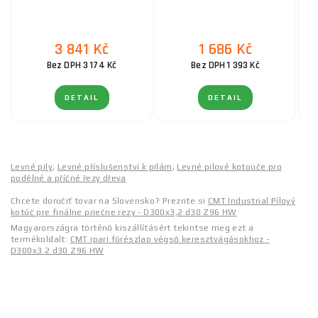
3 841 Kč
1 686 Kč
Bez DPH 3 174 Kč
Bez DPH 1 393 Kč
DETAIL
DETAIL
Levné pily
,
Levné příslušenství k pilám
,
Levné pilové kotouče pro
podélné a příčné řezy dřeva
Chcete doručiť tovar na Slovensko? Prezrite si
CMT Industrial Pílový
kotúč pre finálne priečne rezy - D300x3,2 d30 Z96 HW
Magyarországra történő kiszállításért tekintse meg ezt a
termékoldalt:
CMT ipari fűrészlap végső keresztvágásokhoz -
D300x3.2 d30 Z96 HW