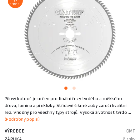
SERVIS+
Pilový kotouč je určen pro finální řezy tvrdého a měkkého
dřeva, lamina a překližky. Střídavě šikmé zuby zaručí kvalitní
řez. Vhodný pro všechny typy strojů. Vysoká životnost tvrdo ...
(Podrobný popis)
VÝROBCE
CMT
ZÁRUKA
2 roky