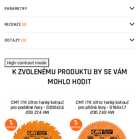
PARAMETRY
RECENZE
(0)
DOTAZY
(0)
High-contrast mode
K ZVOLENÉMU PRODUKTU BY SE VÁM
MOHLO HODIT
CMT ITK Ultra tenký kotouč
CMT ITK Ultra tenký kotouč
pro podélné řezy - D300x2,6
pro příčné řezy - D184x1,7
d30 Z24 HW
d30 Z40 HW
SERVIS+
SERVIS+
SE