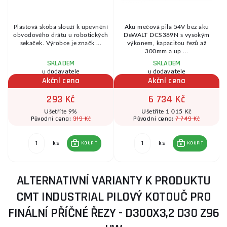
Plastová skoba slouží k upevnění
Aku mečová pila 54V bez aku
obvodového drátu u robotických
DeWALT DCS389N s vysokým
sekaček. Výrobce je značk ...
výkonem, kapacitou řezů až
300mm a up ...
SKLADEM
SKLADEM
u dodavatele
u dodavatele
Akční cena
Akční cena
293 Kč
6 734 Kč
Ušetříte 9%
Ušetříte 1 015 Kč
319 Kč
7 749 Kč
Původní cena:
Původní cena:
ks
ks
KOUPIT
KOUPIT
ALTERNATIVNÍ VARIANTY K PRODUKTU
CMT INDUSTRIAL PILOVÝ KOTOUČ PRO
FINÁLNÍ PŘÍČNÉ ŘEZY - D300X3,2 D30 Z96