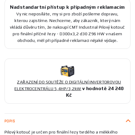
Nadstandartní přístup k případným reklamacím
Vy nic neposíláte, my si pro zboží pošleme dopravu,
kterou zajistíme. Nechceme, aby zákazník, který nám
vkládá důvěru tím, že nakoupí CMT Industrial Pilový kotouč
pro finální příčné řezy - D300x3,2 d30 Z96 HW v našem
obchodu, měl při případné reklamaci nějaké výdaje.
ZAŘAZENÍ DO SOUTĚŽE O DIGITÁLNÍ INVERTOROVOU
v hodnotě 24 240
ELEKTROCENTRÁLU 5,4HP/3,2kW
Kč
POPIS
Pilový kotouč je určen pro finální řezy tvrdého a měkkého