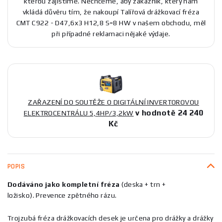
kterou zajistíme. Nechceme, aby zákazník, který nám
vkládá důvěru tím, že nakoupí Talířová drážkovací fréza
CMT C922 - D47,6x3 H12,8 S=8 HW v našem obchodu, měl
při případné reklamaci nějaké výdaje.
ZAŘAZENÍ DO SOUTĚŽE O DIGITÁLNÍ INVERTOROVOU
v hodnotě 24 240
ELEKTROCENTRÁLU 5,4HP/3,2kW
Kč
POPIS
Dodáváno jako kompletní fréza
(deska + trn +
ložisko). Prevence zpětného rázu.
Trojzubá fréza drážkovacích desek je určena pro drážky a drážky