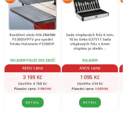
Rozšíření stolu HOLZMANN
Sada stopkových fréz 6 mm,
S
FS300SFPTV pro spodní
10 ks Geko G37511 Sada
frézku Holzmann FS300SP.
stopkových fréz s 6mm
stopkou je ideáln ...
SKLADEM POUZE 3KS ZBOŽÍ
SKLADEM
Akční cena
Akční cena
3 199 Kč
1 095 Kč
Ušetříte 4 768 Kč
Ušetříte 234 Kč
7 967 Kč
1 329 Kč
Původní cena:
Původní cena:
DETAIL
DETAIL