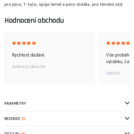
pro pera, T-tyče, spoje lamel a pero-drážka, pro těsnění atd.
Hodnocení obchodu
Rychlost dodání.
Vše proběhlo
výrobku, čas 
Ověřený zákazník
Oldřich
PARAMETRY
RECENZE
(0)
DOTAZY
(0)