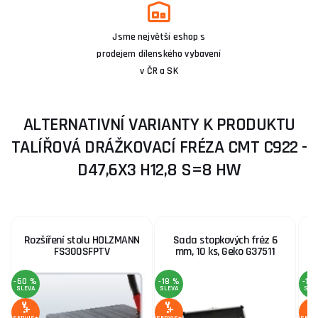
Jsme největší eshop s
prodejem dílenského vybavení
v ČR a SK
ALTERNATIVNÍ VARIANTY K PRODUKTU
TALÍŘOVÁ DRÁŽKOVACÍ FRÉZA CMT C922 -
D47,6X3 H12,8 S=8 HW
Rozšíření stolu HOLZMANN
Sada stopkových fréz 6
FS300SFPTV
mm, 10 ks, Geko G37511
-60 %
-18 %
-15
SLEVA
SLEVA
SLE
SERVIS+
SERVIS+
SERV