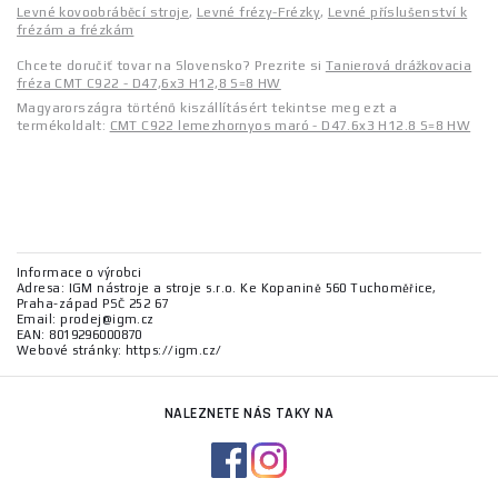
Levné kovoobráběcí stroje
,
Levné frézy-Frézky
,
Levné příslušenství k
frézám a frézkám
Chcete doručiť tovar na Slovensko? Prezrite si
Tanierová drážkovacia
fréza CMT C922 - D47,6x3 H12,8 S=8 HW
Magyarországra történő kiszállításért tekintse meg ezt a
termékoldalt:
CMT C922 lemezhornyos maró - D47.6x3 H12.8 S=8 HW
Informace o výrobci
Adresa: IGM nástroje a stroje s.r.o. Ke Kopanině 560 Tuchoměřice,
Praha-západ PSČ 252 67
Email: prodej@igm.cz
EAN: 8019296000870
Webové stránky: https://igm.cz/
NALEZNETE NÁS TAKY NA