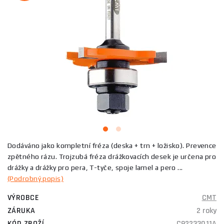
Dodáváno jako kompletní fréza (deska + trn + ložisko). Prevence
zpětného rázu. Trojzubá fréza drážkovacích desek je určena pro
drážky a drážky pro pera, T-tyče, spoje lamel a pero ...
(Podrobný popis)
VÝROBCE
CMT
ZÁRUKA
2 roky
KÓD ZBOŽÍ
C92233011A