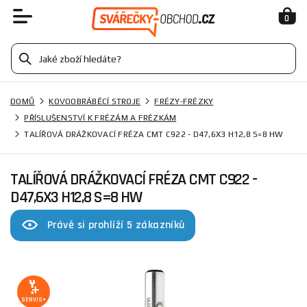
0
DOMŮ
KOVOOBRÁBĚCÍ STROJE
FRÉZY-FRÉZKY
PŘÍSLUŠENSTVÍ K FRÉZÁM A FRÉZKÁM
TALÍŘOVÁ DRÁŽKOVACÍ FRÉZA CMT C922 - D47,6X3 H12,8 S=8 HW
TALÍŘOVÁ DRÁŽKOVACÍ FRÉZA CMT C922 -
D47,6X3 H12,8 S=8 HW
Právě si prohlíží 5 zákazníků
SERVIS+