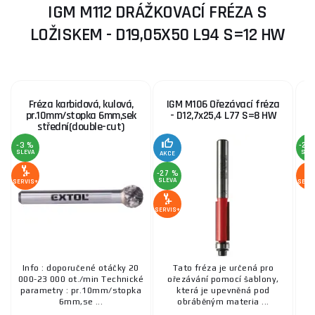
IGM M112 DRÁŽKOVACÍ FRÉZA S
LOŽISKEM - D19,05X50 L94 S=12 HW
Fréza karbidová, kulová,
IGM M106 Ořezávací fréza
pr.10mm/stopka 6mm,sek
- D12,7x25,4 L77 S=8 HW
střední(double-cut)
-3 %
-28
SLEVA
SLE
AKCE
-27 %
SLEVA
SERVIS+
SERV
SERVIS+
Info : doporučené otáčky 20
Tato fréza je určená pro
P
000-23 000 ot./min Technické
ořezávání pomocí šablony,
parametry : pr.10mm/stopka
která je upevněná pod
m
6mm,se ...
obráběným materia ...