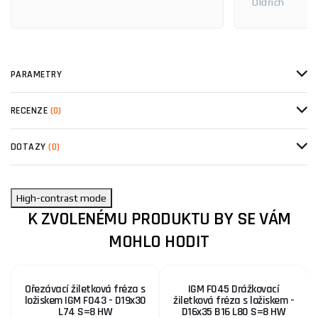
Oldřich
PARAMETRY
RECENZE
(0)
DOTAZY
(0)
High-contrast mode
K ZVOLENÉMU PRODUKTU BY SE VÁM
MOHLO HODIT
Ořezávací žiletková fréza s
IGM F045 Drážkovací
ložiskem IGM F043 - D19x30
žiletková fréza s ložiskem -
L74 S=8 HW
D16x35 B16 L80 S=8 HW