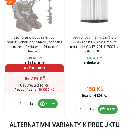
S
SERVIS+
SE
-
Jedná se o obousměrnou
Vzduchový filtr, určený pro
hydraulickou pohonnou jednotku
vysavače na suché a mokré
.
pro zemní vrtáky. Případné
nečistoty GNTS 20L (17001) a
bezpe ...
GNTS 30 ...
SKLADEM
SKLADEM
u dodavatele
u dodavatele
Akční cena
16 719 Kč
Ušetříte 2 280 Kč
150 Kč
18 999 Kč
Původní cena:
Bez DPH 124 Kč
ks
KOUPIT
ks
KOUPIT
ALTERNATIVNÍ VARIANTY K PRODUKTU