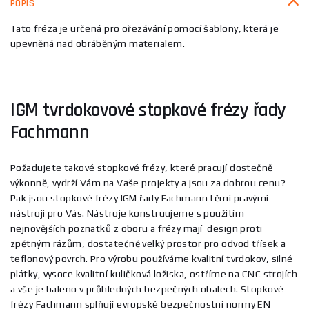
POPIS
Tato fréza je určená pro ořezávání pomocí šablony, která je
upevněná nad obráběným materialem.
IGM tvrdokovové stopkové frézy řady
Fachmann
Požadujete takové stopkové frézy, které pracují dostečně
výkonně, vydrží Vám na Vaše projekty a jsou za dobrou cenu?
Pak jsou stopkové frézy IGM řady Fachmann těmi pravými
nástroji pro Vás. Nástroje konstruujeme s použitím
nejnovějších poznatků z oboru a frézy mají design proti
zpětným rázům, dostatečně velký prostor pro odvod třísek a
teflonový povrch. Pro výrobu používáme kvalitní tvrdokov, silné
plátky, vysoce kvalitní kuličková ložiska, ostříme na CNC strojích
a vše je baleno v průhledných bezpečných obalech. Stopkové
frézy Fachmann splňují evropské bezpečnostní normy EN