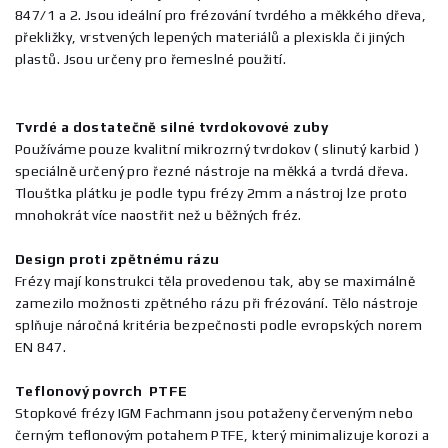
847/1 a 2. Jsou ideální pro frézování tvrdého a měkkého dřeva,
překližky, vrstvených lepených materiálů a plexiskla či jiných
plastů. Jsou určeny pro řemeslné použití.
Tvrdé a dostatečně silné tvrdokovové zuby
Používáme pouze kvalitní mikrozrný tvrdokov ( slinutý karbid )
speciálně určený pro řezné nástroje na měkká a tvrdá dřeva.
Tlouštka plátku je podle typu frézy 2mm a nástroj lze proto
mnohokrát více naostřit než u běžných fréz.
Design proti zpětnému rázu
Frézy mají konstrukci těla provedenou tak, aby se maximálně
zamezilo možnosti zpětného rázu při frézování. Tělo nástroje
splňuje náročná kritéria bezpečnosti podle evropských norem
EN 847.
Teflonový povrch PTFE
Stopkové frézy IGM Fachmann jsou potaženy červeným nebo
černým teflonovým potahem PTFE, který minimalizuje korozi a