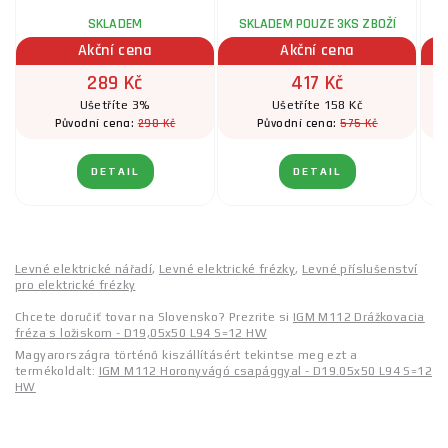
SKLADEM
SKLADEM POUZE 3KS ZBOŽÍ
Akční cena
Akční cena
289 Kč
417 Kč
Ušetříte 3%
Ušetříte 158 Kč
298 Kč
575 Kč
Původní cena:
Původní cena:
DETAIL
DETAIL
Levné elektrické nářadí
,
Levné elektrické frézky
,
Levné příslušenství
pro elektrické frézky
Chcete doručiť tovar na Slovensko? Prezrite si
IGM M112 Drážkovacia
fréza s ložiskom - D19,05x50 L94 S=12 HW
Magyarországra történő kiszállításért tekintse meg ezt a
termékoldalt:
IGM M112 Horonyvágó csapággyal - D19.05x50 L94 S=12
HW