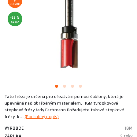
SERVIS+
-29 %
SLEVA
Tato fréza je určená pro ořezávání pomocí šablony, která je
upevněná nad obráběným materialem. IGM tvrdokovové
stopkové frézy řady Fachmann Požadujete takové stopkové
frézy, k ...
(Podrobný popis)
VÝROBCE
IGM
ZÁRUKA
2 roky