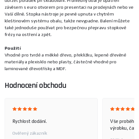
udržet pořádek při skladování. Průhledný obal je opatřen
závěsem s euro otvorem pro presentaci na prodejnách nebo ve
Vaší dílně. Stopka nástroje je pevně upnuta v chytrém
kleštinovém systému obalu, takže nevypadne. Balení můžete
také jednoduše používat pro bezpečnou přepravu stopkové
frézy na ostření a zpět.
Použití
Vhodné pro tvrdé a měkké dřevo, překližku, lepené dřevěné
materiály a plexisklo nebo plasty, částečně vhodné pro
laminované dřevotřísky a MDF.
Hodnocení obchodu
Rychlost dodání.
Vše proběhlo
výrobku, čas 
Ověřený zákazník