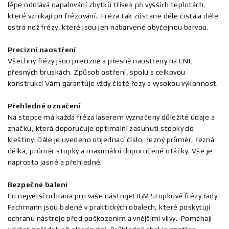
lépe odolává napalování zbytků třísek při vyšších teplotách,
které vznikají při frézování. Fréza tak zůstane déle čistá a déle
ostrá než frézy, které jsou jen nabarvené obyčejnou barvou.
Precizní naostření
Všechny frézy jsou precizně a přesně naostřeny na CNC
přesných bruskách. Způsob ostření, spolu s celkovou
konstrukcí Vám garantuje vždy čisté řezy a vysokou výkonnost.
Přehledné označení
Na stopce má každá fréza laserem vyznačeny důležité údaje a
značku, která doporučuje optimální zasunutí stopky do
kleštiny. Dále je uvedeno objednací číslo, řezný průměr, řezná
délka, průměr stopky a maximální doporučené otáčky. Vše je
naprosto jasné a přehledné.
Bezpečné balení
Co největší ochrana pro vaše nástroje! IGM Stopkové frézy řady
Fachmann jsou balené v praktických obalech, které poskytují
ochranu nástroje před poškozením a vnějšími vlivy. Pomáhají