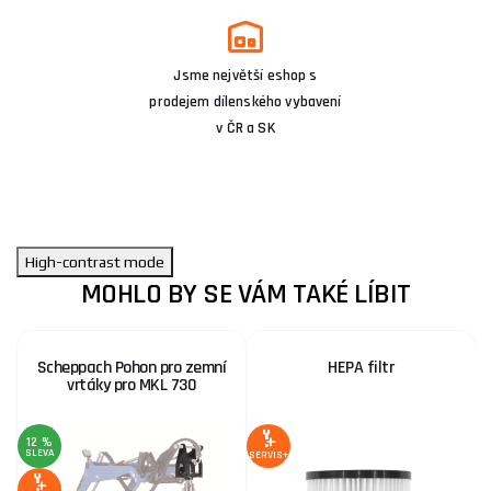
Jsme největší eshop s
prodejem dílenského vybavení
v ČR a SK
High-contrast mode
MOHLO BY SE VÁM TAKÉ LÍBIT
Scheppach Pohon pro zemní
HEPA filtr
vrtáky pro MKL 730
12 %
SLEVA
SERVIS+
1