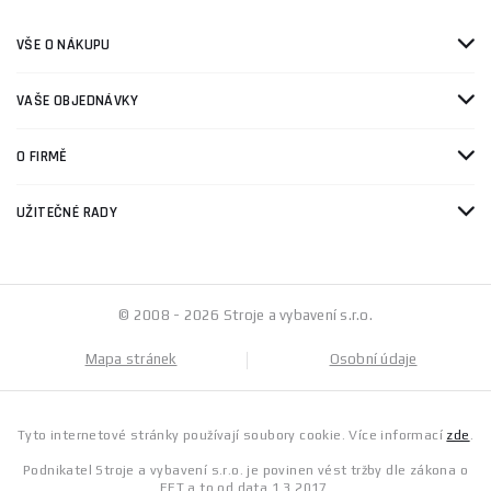
VŠE O NÁKUPU
VAŠE OBJEDNÁVKY
O FIRMĚ
UŽITEČNÉ RADY
© 2008 - 2026 Stroje a vybavení s.r.o.
Mapa stránek
Osobní údaje
Tyto internetové stránky používají soubory cookie. Více informací
zde
.
Podnikatel Stroje a vybavení s.r.o. je povinen vést tržby dle zákona o
EET a to od data 1.3.2017.