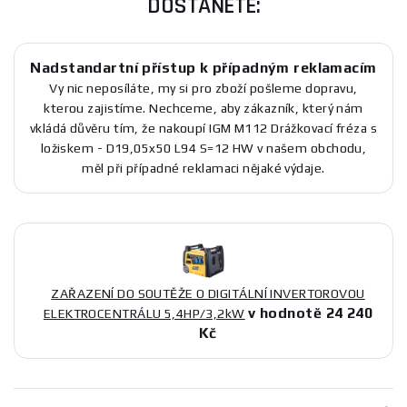
DOSTANETE:
Nadstandartní přístup k případným reklamacím
Vy nic neposíláte, my si pro zboží pošleme dopravu,
kterou zajistíme. Nechceme, aby zákazník, který nám
vkládá důvěru tím, že nakoupí IGM M112 Drážkovací fréza s
ložiskem - D19,05x50 L94 S=12 HW v našem obchodu,
měl při případné reklamaci nějaké výdaje.
ZAŘAZENÍ DO SOUTĚŽE O DIGITÁLNÍ INVERTOROVOU
v hodnotě 24 240
ELEKTROCENTRÁLU 5,4HP/3,2kW
Kč