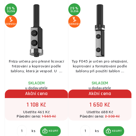
29 %
29 %
1
SLEVA
SLEVA
S
SERVIS+
SERVIS+
SE
Fréza určena pro přesné lícovací
Typ F045 je určen pro ořezávání,
frézování a kopírování podle
kopírování a formátování podle
šablony, která je vespod. U ...
šablony při použití šablon ...
SKLADEM
SKLADEM
u dodavatele
u dodavatele
Akční cena
Akční cena
1 108 Kč
1 650 Kč
Ušetříte 461 Kč
Ušetříte 688 Kč
1 569 Kč
2 338 Kč
Původní cena:
Původní cena:
ks
ks
KOUPIT
KOUPIT