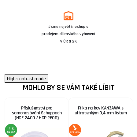
Jsme největší eshop s
prodejem dílenského vybavení
v ČR a SK
High-contrast mode
MOHLO BY SE VÁM TAKÉ LÍBIT
Příslušenství pro
Pilka na kov KANZAWA s
samonasávání Scheppach
ultratenkým 0,4 mm listem
(HCE 2400 / HCP 2600)
12 %
SLEVA
S
SERVIS+