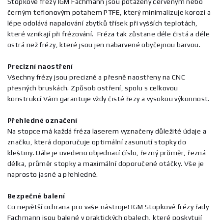
Stopkové frézy IGM Fachmann jsou potaženy červeným nebo
černým teflonovým potahem PTFE, který minimalizuje korozi a
lépe odolává napalování zbytků třísek při vyšších teplotách,
které vznikají při frézování. Fréza tak zůstane déle čistá a déle
ostrá než frézy, které jsou jen nabarvené obyčejnou barvou.
Precizní naostření
Všechny frézy jsou precizně a přesně naostřeny na CNC
přesných bruskách. Způsob ostření, spolu s celkovou
konstrukcí Vám garantuje vždy čisté řezy a vysokou výkonnost.
Přehledné označení
Na stopce má každá fréza laserem vyznačeny důležité údaje a
značku, která doporučuje optimální zasunutí stopky do
kleštiny. Dále je uvedeno objednací číslo, řezný průměr, řezná
délka, průměr stopky a maximální doporučené otáčky. Vše je
naprosto jasné a přehledné.
Bezpečné balení
Co největší ochrana pro vaše nástroje! IGM Stopkové frézy řady
Fachmann jsou balené v praktických obalech, které poskytují