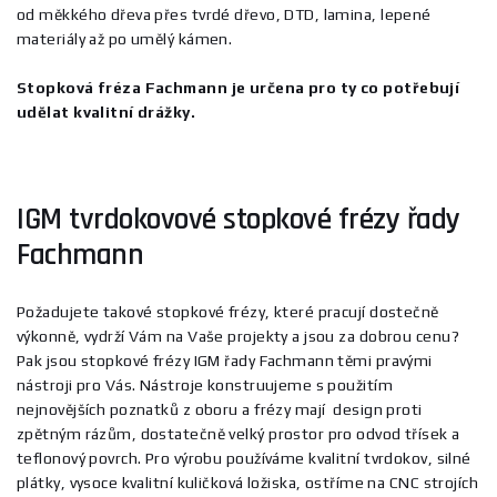
od měkkého dřeva přes tvrdé dřevo, DTD, lamina, lepené
materiály až po umělý kámen.
Stopková fréza Fachmann je určena pro ty co potřebují
udělat kvalitní drážky.
IGM tvrdokovové stopkové frézy řady
Fachmann
Požadujete takové stopkové frézy, které pracují dostečně
výkonně, vydrží Vám na Vaše projekty a jsou za dobrou cenu?
Pak jsou stopkové frézy IGM řady Fachmann těmi pravými
nástroji pro Vás. Nástroje konstruujeme s použitím
nejnovějších poznatků z oboru a frézy mají design proti
zpětným rázům, dostatečně velký prostor pro odvod třísek a
teflonový povrch. Pro výrobu používáme kvalitní tvrdokov, silné
plátky, vysoce kvalitní kuličková ložiska, ostříme na CNC strojích