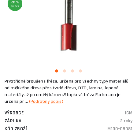
-31 %
SLEVA
Prvotřídně broušena fréza, určena pro všechny typy materiálů
od měkkého dřeva přes tvrdé dřevo, DTD, lamina, lepené
materiály až po umělý kámen.Stopková fréza Fachmann je
určena pr ...
(Podrobný popis)
VÝROBCE
IGM
ZÁRUKA
2 roky
KÓD ZBOŽÍ
M100-08081