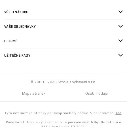
VŠE O NÁKUPU
VAŠE OBJEDNÁVKY
O FIRMĚ
UŽITEČNÉ RADY
© 2008 - 2026 Stroje a vybavení s.r.o.
Mapa stránek
Osobní údaje
Tyto internetové stránky používají soubory cookie. Více informací
zde
.
Podnikatel Stroje a vybavení s.r.o. je povinen vést tržby dle zákona o
EET a to od data 1.3.2017.