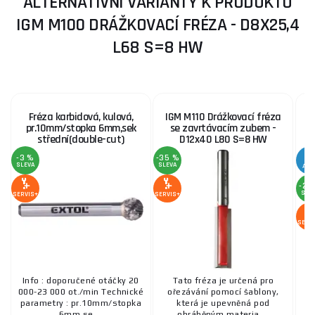
ALTERNATIVNÍ VARIANTY K PRODUKTU
IGM M100 DRÁŽKOVACÍ FRÉZA - D8X25,4
L68 S=8 HW
Fréza karbidová, kulová,
IGM M110 Drážkovací fréza
I
pr.10mm/stopka 6mm,sek
se zavrtávacím zubem -
střední(double-cut)
D12x40 L80 S=8 HW
-3 %
-35 %
SLEVA
SLEVA
AKC
-27
SLE
SERVIS+
SERVIS+
SERV
Info : doporučené otáčky 20
Tato fréza je určená pro
000-23 000 ot./min Technické
ořezávání pomocí šablony,
o
parametry : pr.10mm/stopka
která je upevněná pod
6mm,se ...
obráběným materia ...