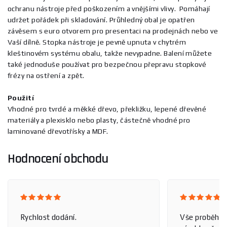
ochranu nástroje před poškozením a vnějšími vlivy. Pomáhají
udržet pořádek při skladování. Průhledný obal je opatřen
závěsem s euro otvorem pro presentaci na prodejnách nebo ve
Vaší dílně. Stopka nástroje je pevně upnuta v chytrém
kleštinovém systému obalu, takže nevypadne. Balení můžete
také jednoduše používat pro bezpečnou přepravu stopkové
frézy na ostření a zpět.
Použití
Vhodné pro tvrdé a měkké dřevo, překližku, lepené dřevěné
materiály a plexisklo nebo plasty, částečně vhodné pro
laminované dřevotřísky a MDF.
Hodnocení obchodu
Rychlost dodání.
Vše proběhlo