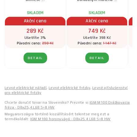
SKLADEM
SKLADEM
Akční cena
Akční cena
289 Kč
749 Kč
Ušetříte 3%
Ušetříte 398 Kč
298 Kč
1 147 Kč
Původní cena:
Původní cena:
DETAIL
DETAIL
Levné elektrické nářadí
,
Levné elektrické frézky
,
Levné příslušenství
pro elektrické frézky
Chcete doručiť tovar na Slovensko? Prezrite si
IGM M100 Drážkovacia
fréza - D8x25,4 L68 S=8 HW
Magyarországra történő kiszállításért tekintse meg ezt a
termékoldalt:
IGM M100 horonyvágó - D8x25.4 L68 S=8 HW