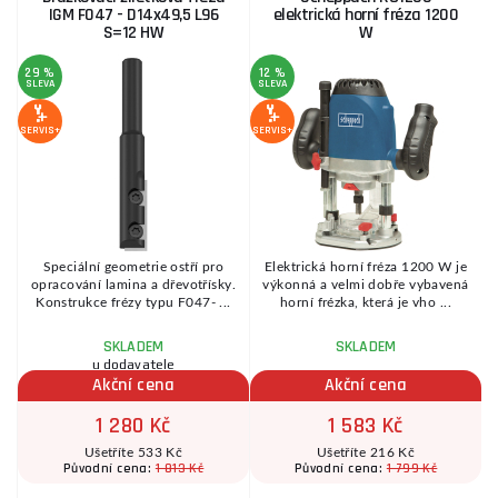
IGM F047 - D14x49,5 L96
elektrická horní fréza 1200
S=12 HW
W
29 %
12 %
3
SLEVA
SLEVA
S
SERVIS+
SERVIS+
SE
Speciální geometrie ostří pro
Elektrická horní fréza 1200 W je
opracování lamina a dřevotřísky.
výkonná a velmi dobře vybavená
Konstrukce frézy typu F047- ...
horní frézka, která je vho ...
SKLADEM
SKLADEM
u dodavatele
Akční cena
Akční cena
1 280 Kč
1 583 Kč
Ušetříte 533 Kč
Ušetříte 216 Kč
1 813 Kč
1 799 Kč
Původní cena:
Původní cena: