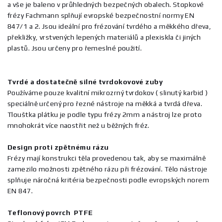
a vše je baleno v průhledných bezpečných obalech. Stopkové
frézy Fachmann splňují evropské bezpečnostní normy EN
847/1 a 2. Jsou ideální pro frézování tvrdého a měkkého dřeva,
překližky, vrstvených lepených materiálů a plexiskla či jiných
plastů. Jsou určeny pro řemeslné použití.
Tvrdé a dostatečně silné tvrdokovové zuby
Používáme pouze kvalitní mikrozrný tvrdokov ( slinutý karbid )
speciálně určený pro řezné nástroje na měkká a tvrdá dřeva.
Tlouštka plátku je podle typu frézy 2mm a nástroj lze proto
mnohokrát více naostřit než u běžných fréz.
Design proti zpětnému rázu
Frézy mají konstrukci těla provedenou tak, aby se maximálně
zamezilo možnosti zpětného rázu při frézování. Tělo nástroje
splňuje náročná kritéria bezpečnosti podle evropských norem
EN 847.
Teflonový povrch PTFE