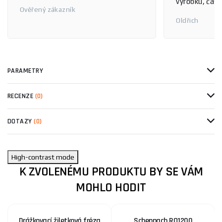
výrobku, čas 
Ověřený zákazník
Oldřich
PARAMETRY
RECENZE
(0)
DOTAZY
(0)
High-contrast mode
K ZVOLENÉMU PRODUKTU BY SE VÁM
MOHLO HODIT
Drážkovací žiletková fréza
Scheppach RO1200