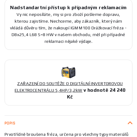
Nadstandartní přístup k případným reklamacím
Vy nic neposíláte, my si pro zboží pošleme dopravu,
kterou zajistíme. Nechceme, aby zákazník, který nám
vkládá důvěru tím, že nakoupí IGM M100 Drážkovací fréza -
D8x25,4 L68 S=8 HW v našem obchodu, měl při případné
reklamaci nějaké výdaje.
ZAŘAZENÍ DO SOUTĚŽE O DIGITÁLNÍ INVERTOROVOU
v hodnotě 24 240
ELEKTROCENTRÁLU 5,4HP/3,2kW
Kč
POPIS
Prvotřídně broušena fréza, určena pro všechny typy materiálů