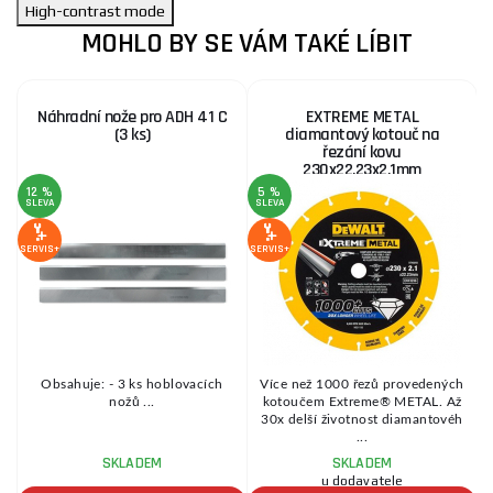
High-contrast mode
MOHLO BY SE VÁM TAKÉ LÍBIT
Náhradní nože pro ADH 41 C
EXTREME METAL
(3 ks)
diamantový kotouč na
řezání kovu
230x22,23x2,1mm
12 %
5 %
SLEVA
SLEVA
SE
SERVIS+
SERVIS+
a
Obsahuje: - 3 ks hoblovacích
Více než 1000 řezů provedených
nožů ...
kotoučem Extreme® METAL. Až
í
30x delší životnost diamantovéh
...
SKLADEM
SKLADEM
u dodavatele