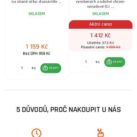
na straně očka: dvanáctihr ...
vyrobených z odolné chrom-
vanadové (Cr ...
SKLADEM
SKLADEM
Akční cena
1 412 Kč
Ušetříte 373 Kč
1 159 Kč
1 785 Kč
Původní cena:
Bez DPH 958 Kč
ks
KOUPIT
ks
KOUPIT
5 DŮVODŮ, PROČ NAKOUPIT U NÁS