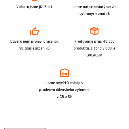
V oboru jsme již 15 let
Jsme autorizovaný servis
vybraných značek
Důvěru nám projevilo více jak
Prodáváme přes 40 000
30 tisíc zákazníků
produktů, z toho 8 000 je
SKLADEM
Jsme největší eshop s
prodejem dílenského vybavení
v ČR a SK