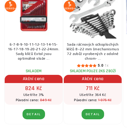
SERVIS+
SERVIS+
6-7-8-9-10-11-12-13-14-15-
Sada ráčnových očkoplochých
16-17-18-19-20-21-22-24mm.
klíčů 8–22 mm (mechanismus
s
Sady klíčů Extol jsou
72 zubů) vyrobených z odolné
15
optimálně slože ...
chrom- ...
5.0
1x
SKLADEM
SKLADEM POUZE 2KS ZBOŽÍ
Akční cena
Akční cena
824 Kč
711 Kč
Ušetříte 3%
Ušetříte 364 Kč
849 Kč
1 075 Kč
Původní cena:
Původní cena:
DETAIL
DETAIL