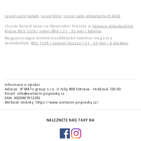
Levné ruční nářadí
,
Levné klíče
,
Levné sady očkoplochých klíčů
Chcete doručiť tovar na Slovensko? Prezrite si
Súprava očkoplochých
kľúčov BGS 1229 | veľmi dlhé | 21 - 32 mm | 6dielna
Magyarországra történő kiszállításért tekintse meg ezt a
termékoldalt:
BGS 1229 | nagyon hosszú | 21 - 32 mm | 6 darabos
Informace o výrobci
Adresa: JP MATs group s.r.o. U řeky 808 Ostrava - Hrabová 720 00
Email: info@aretacni-pripravky.cz
EAN: 4026947012292
Webové stránky: https://www.aretacni-pripravky.cz/
NALEZNETE NÁS TAKY NA