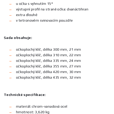
u očka s vyhnutím 15°
výstupní profil na straně očka: dvanáctihran
extra dlouhé
v tetronovém svinovacím pouzdře
Sada obsahuje:
očkoplochý klíč, délka 300 mm, 21 mm
očkoplochý klíč, délka 310 mm, 22 mm
očkoplochý klíč, délka 335 mm, 24 mm
očkoplochý klíč, délka 355 mm, 27 mm
očkoplochý klíč, délka 420 mm, 30 mm
očkoplochý klíč, délka 435 mm, 32 mm
Technické specifikace:
materiál: chrom-vanadová ocel
hmotnost: 3,620 kg