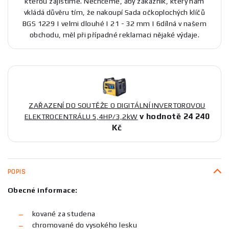
kterou zajistíme. Nechceme, aby zákazník, který nám
vkládá důvěru tím, že nakoupí Sada očkoplochých klíčů
BGS 1229 | velmi dlouhé | 21 - 32 mm | 6dílná v našem
obchodu, měl při případné reklamaci nějaké výdaje.
ZAŘAZENÍ DO SOUTĚŽE O DIGITÁLNÍ INVERTOROVOU
v hodnotě 24 240
ELEKTROCENTRÁLU 5,4HP/3,2kW
Kč
POPIS
Obecné informace:
kované za studena
chromované do vysokého lesku