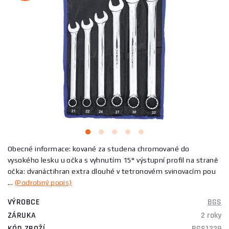
Obecné informace: kované za studena chromované do
vysokého lesku u očka s vyhnutím 15° výstupní profil na straně
očka: dvanáctihran extra dlouhé v tetronovém svinovacím pou
...
(Podrobný popis)
VÝROBCE
BGS
ZÁRUKA
2 roky
KÓD ZBOŽÍ
BGS1229