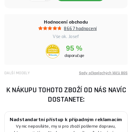
Hodnocení obchodu
8667 hodnocení
Vše ok. Josef
95 %
doporučuje
DALŠÍ MODELY
Sady očkoplochých klíčů BGS
K NÁKUPU TOHOTO ZBOŽÍ OD NÁS NAVÍC
DOSTANETE:
Nadstandartní přístup k případným reklamacím
Vy nic neposíláte, my si pro zboží pošleme dopravu,