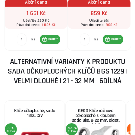
Akční cena
Akční cena
1 651 Kč
859 Kč
Ušetříte 235 Kč
Ušetříte 6%
1 886 Kč
908 Kč
Původní cena:
Původní cena:
ks
ks
KOUPIT
KOUPIT
ALTERNATIVNÍ VARIANTY K PRODUKTU
SADA OČKOPLOCHÝCH KLÍČŮ BGS 1229 |
VELMI DLOUHÉ | 21 - 32 MM | 6DÍLNÁ
Klíče očkoploché, sada
GEKO Klíče ráčnové
18ks, CrV
očkoploché s kloubem,
sada 8ks, 8-22 mm, plast.
1
držák
-3 %
-34 %
SLEVA
SLEVA
SERV