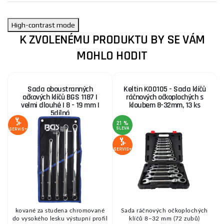
High-contrast mode
K ZVOLENÉMU PRODUKTU BY SE VÁM
MOHLO HODIT
Sada oboustranných
Keltin K00105 - Sada klíčů
očkových klíčů BGS 1187 |
ráčnových očkoplochých s
velmi dlouhé | 8 - 19 mm |
kloubem 8-32mm, 13 ks
5dílná
21 %
SLEVA
S
SERVIS+
SERVIS+
SE
kované za studena chromované
Sada ráčnových očkoplochých
do vysokého lesku výstupní profil
klíčů 8–32 mm (72 zubů)