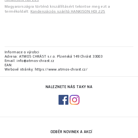
Magyarországra történő kiszállításért tekintse meg ezt a
termékoldalt:
Kondenzációs szárító HANKISON HDI 225
Informace o výrobci
Adresa: ATMOS CHRÁST s.r.o. Plzeňská 149 Chrást 33003
Email: info@atmos-chrast.cz
EAN:
Webové stránky: https://www.atmos-chrast.cz/
NALEZNETE NÁS TAKY NA
ODBĚR NOVINEK A AKCÍ