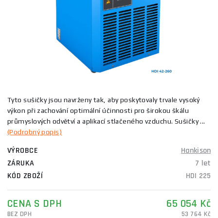
Tyto sušičky jsou navrženy tak, aby poskytovaly trvale vysoký
výkon při zachování optimální účinnosti pro širokou škálu
průmyslových odvětví a aplikací stlačeného vzduchu. Sušičky ...
(Podrobný popis)
VÝROBCE
Hankison
ZÁRUKA
7 let
KÓD ZBOŽÍ
HDI 225
CENA S DPH
65 054 Kč
BEZ DPH
53 764 Kč