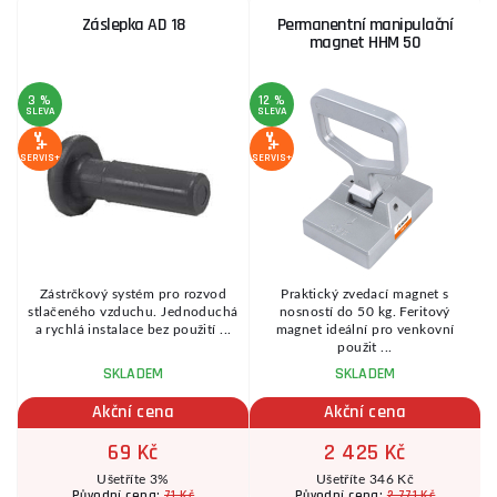
Záslepka AD 18
Permanentní manipulační
magnet HHM 50
3 %
12 %
SLEVA
SLEVA
SERVIS+
SERVIS+
SE
Zástrčkový systém pro rozvod
Praktický zvedací magnet s
3
stlačeného vzduchu. Jednoduchá
nosností do 50 kg. Feritový
a rychlá instalace bez použití ...
magnet ideální pro venkovní
použit ...
SKLADEM
SKLADEM
Akční cena
Akční cena
69 Kč
2 425 Kč
Ušetříte 3%
Ušetříte 346 Kč
71 Kč
2 771 Kč
Původní cena:
Původní cena: