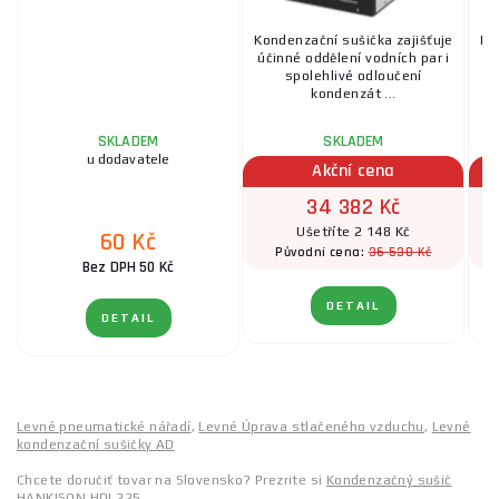
Kondenzační sušička zajišťuje
Ko
účinné oddělení vodních par i
úč
spolehlivé odloučení
kondenzát ...
SKLADEM
SKLADEM
u dodavatele
Akční cena
34 382 Kč
Ušetříte 2 148 Kč
60 Kč
36 530 Kč
Původní cena:
Bez DPH 50 Kč
DETAIL
DETAIL
Levné pneumatické nářadí
,
Levné Úprava stlačeného vzduchu
,
Levné
kondenzační sušičky AD
Chcete doručiť tovar na Slovensko? Prezrite si
Kondenzačný sušič
HANKISON HDI 225