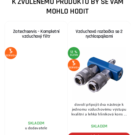
K ZVOLENÉMU PRODUKTU BY SE VÁM
MOHLO HODIT
Zatechservis - Kompletní
Vzduchová rozbočka se 2
vzduchový filtr
rychlospojkami
12 %
SLEVA
S
SERVIS+
SERVIS+
SE
dovolí připojit dva nástroje k
jednomu vzduchovému výstupu
kvalitní a lehká hliníková kons ...
SKLADEM
SKLADEM
u dodavatele