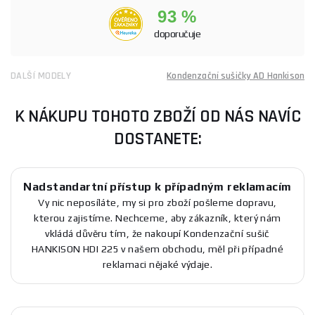
93 %
doporučuje
DALŠÍ MODELY
Kondenzační sušičky AD Hankison
K NÁKUPU TOHOTO ZBOŽÍ OD NÁS NAVÍC
DOSTANETE:
Nadstandartní přístup k případným reklamacím
Vy nic neposíláte, my si pro zboží pošleme dopravu,
kterou zajistíme. Nechceme, aby zákazník, který nám
vkládá důvěru tím, že nakoupí Kondenzační sušič
HANKISON HDI 225 v našem obchodu, měl při případné
reklamaci nějaké výdaje.