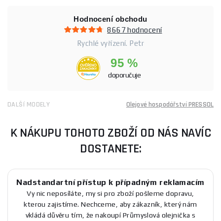
Hodnocení obchodu
8667 hodnocení
Rychlé vyřízení. Petr
95 %
doporučuje
DALŠÍ MODELY
Olejové hospodářství PRESSOL
K NÁKUPU TOHOTO ZBOŽÍ OD NÁS NAVÍC
DOSTANETE:
Nadstandartní přístup k případným reklamacím
Vy nic neposíláte, my si pro zboží pošleme dopravu,
kterou zajistíme. Nechceme, aby zákazník, který nám
vkládá důvěru tím, že nakoupí Průmyslová olejnička s