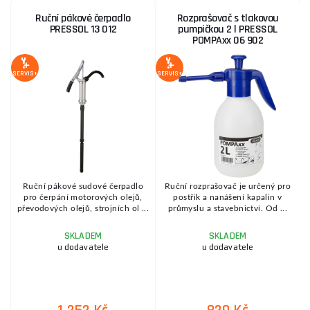
Ruční pákové čerpadlo
Rozprašovač s tlakovou
PRESSOL 13 012
pumpičkou 2 l PRESSOL
POMPAxx 06 902
SERVIS+
SERVIS+
SE
Ruční pákové sudové čerpadlo
Ruční rozprašovač je určený pro
pro čerpání motorových olejů,
postřik a nanášení kapalin v
v
převodových olejů, strojních ol ...
průmyslu a stavebnictví. Od ...
SKLADEM
SKLADEM
u dodavatele
u dodavatele