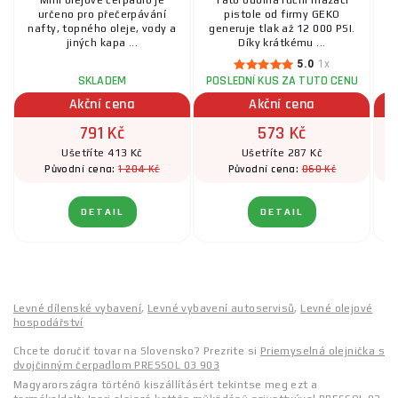
Mini olejové čerpadlo je
Tato odolná ruční mazací
určeno pro přečerpávání
pistole od firmy GEKO
nafty, topného oleje, vody a
generuje tlak až 12 000 PSI.
dr
jiných kapa ...
Díky krátkému ...
5.0
1x
SKLADEM
POSLEDNÍ KUS ZA TUTO CENU
Akční cena
Akční cena
791 Kč
573 Kč
Ušetříte 413 Kč
Ušetříte 287 Kč
1 204 Kč
860 Kč
Původní cena:
Původní cena:
DETAIL
DETAIL
Levné dílenské vybavení
,
Levné vybavení autoservisů
,
Levné olejové
hospodářství
Chcete doručiť tovar na Slovensko? Prezrite si
Priemyselná olejnička s
dvojčinným čerpadlom PRESSOL 03 903
Magyarországra történő kiszállításért tekintse meg ezt a