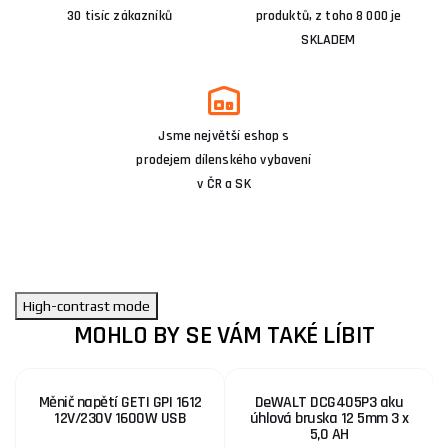
30 tisíc zákazníků
produktů, z toho 8 000 je
SKLADEM
Jsme největší eshop s
prodejem dílenského vybavení
v ČR a SK
High-contrast mode
MOHLO BY SE VÁM TAKÉ LÍBIT
Měnič napětí GETI GPI 1612
DeWALT DCG405P3 aku
12V/230V 1600W USB
úhlová bruska 12 5mm 3 x
5,0 AH