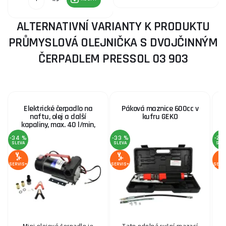
ALTERNATIVNÍ VARIANTY K PRODUKTU
PRŮMYSLOVÁ OLEJNIČKA S DVOJČINNÝM
ČERPADLEM PRESSOL 03 903
Elektrické čerpadlo na
Páková maznice 600cc v
naftu, olej a další
kufru GEKO
kapaliny, max. 40 l/min,
12V
-34 %
-33 %
-20
SLEVA
SLEVA
SLE
SERVIS+
SERVIS+
SERV