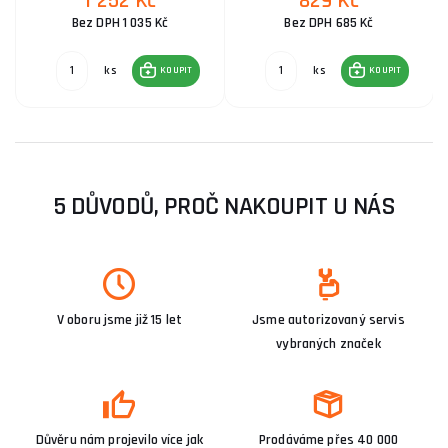
1 252 Kč
829 Kč
Bez DPH 1 035 Kč
Bez DPH 685 Kč
ks
ks
KOUPIT
KOUPIT
5 DŮVODŮ, PROČ NAKOUPIT U NÁS
V oboru jsme již 15 let
Jsme autorizovaný servis
vybraných značek
Důvěru nám projevilo více jak
Prodáváme přes 40 000