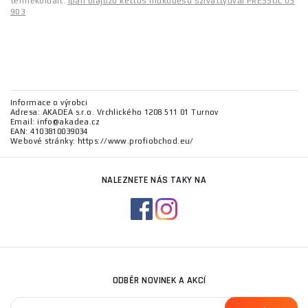
termékoldalt:
Ipari olajozó kettős működésű szivattyúval PRESSOL 03
903
Informace o výrobci
Adresa: AKADEA s.r.o. Vrchlického 1208 511 01 Turnov
Email: info@akadea.cz
EAN: 4103810039034
Webové stránky: https://www.profiobchod.eu/
NALEZNETE NÁS TAKY NA
ODBĚR NOVINEK A AKCÍ