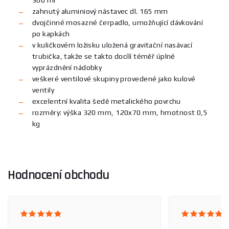
zahnutý aluminiový nástavec dl. 165 mm
dvojčinné mosazné čerpadlo, umožňující dávkování
po kapkách
v kuličkovém ložisku uložená gravitační nasávací
trubička, takže se takto docílí téměř úplné
vyprázdnění nádobky
veškeré ventilové skupiny provedené jako kulové
ventily
excelentní kvalita šedě metalického povrchu
rozměry: výška 320 mm, 120x70 mm, hmotnost 0,5
kg
Hodnocení obchodu