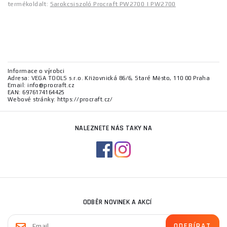
termékoldalt:
Sarokcsiszoló Procraft PW2700 | PW2700
Informace o výrobci
Adresa: VEGA TOOLS s.r.o. Křižovnická 86/6, Staré Město, 110 00 Praha
Email: info@procraft.cz
EAN: 6976174164425
Webové stránky: https://procraft.cz/
NALEZNETE NÁS TAKY NA
ODBĚR NOVINEK A AKCÍ