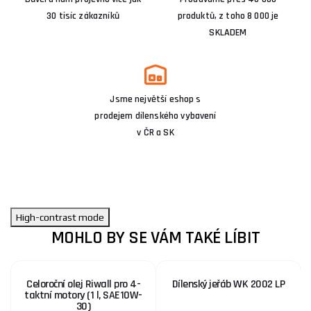
30 tisíc zákazníků
produktů, z toho 8 000 je
SKLADEM
Jsme největší eshop s
prodejem dílenského vybavení
v ČR a SK
High-contrast mode
MOHLO BY SE VÁM TAKÉ LÍBIT
Celoroční olej Riwall pro 4-
Dílenský jeřáb WK 2002 LP
taktní motory (1 l, SAE10W-
30)