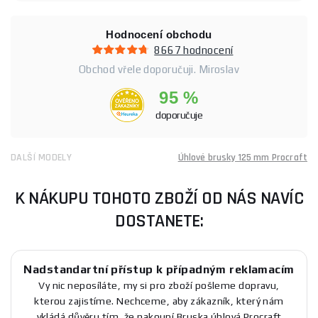
Hodnocení obchodu
8667 hodnocení
Obchod vřele doporučuji. Miroslav
95 %
doporučuje
DALŠÍ MODELY
Úhlové brusky 125 mm Procraft
K NÁKUPU TOHOTO ZBOŽÍ OD NÁS NAVÍC
DOSTANETE:
Nadstandartní přístup k případným reklamacím
Vy nic neposíláte, my si pro zboží pošleme dopravu,
kterou zajistíme. Nechceme, aby zákazník, který nám
vkládá důvěru tím, že nakoupí Bruska úhlová Procraft