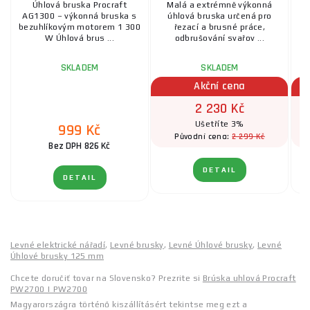
Úhlová bruska Procraft
Malá a extrémně výkonná
AG1300 – výkonná bruska s
úhlová bruska určená pro
t
bezuhlíkovým motorem 1 300
řezací a brusné práce,
ř
W Úhlová brus ...
odbrušování svařov ...
SKLADEM
SKLADEM
Akční cena
2 230 Kč
Ušetříte 3%
999 Kč
2 299 Kč
Původní cena:
Bez DPH 826 Kč
DETAIL
DETAIL
Levné elektrické nářadí
,
Levné brusky
,
Levné Úhlové brusky
,
Levné
Úhlové brusky 125 mm
Chcete doručiť tovar na Slovensko? Prezrite si
Brúska uhlová Procraft
PW2700 | PW2700
Magyarországra történő kiszállításért tekintse meg ezt a