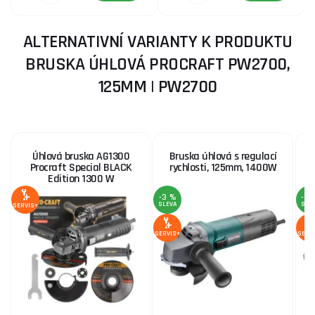
ALTERNATIVNÍ VARIANTY K PRODUKTU
BRUSKA ÚHLOVÁ PROCRAFT PW2700,
125MM | PW2700
Úhlová bruska AG1300
Bruska úhlová s regulací
Procraft Special BLACK
rychlosti, 125mm, 1400W
Edition 1300 W
-3 %
-3 
SLEVA
SLE
SERVIS+
SERVIS+
SERV