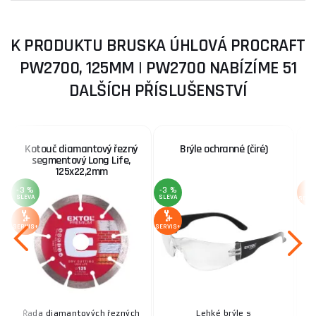
K PRODUKTU BRUSKA ÚHLOVÁ PROCRAFT
PW2700, 125MM | PW2700 NABÍZÍME 51
DALŠÍCH PŘÍSLUŠENSTVÍ
Kotouč diamantový řezný
Brýle ochranné (čiré)
segmentový Long Life,
125x22,2mm
-3 %
-3 %
SLEVA
SLEVA
SERV
SERVIS+
SERVIS+
Řada diamantových řezných
Lehké brýle s