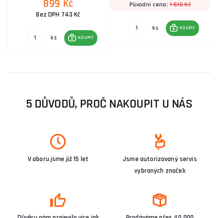
899 Kč
1 610 Kč
Původní cena:
Bez DPH 743 Kč
ks
KOUPIT
ks
KOUPIT
5 DŮVODŮ, PROČ NAKOUPIT U NÁS
V oboru jsme již 15 let
Jsme autorizovaný servis
vybraných značek
Důvěru nám projevilo více jak
Prodáváme přes 40 000