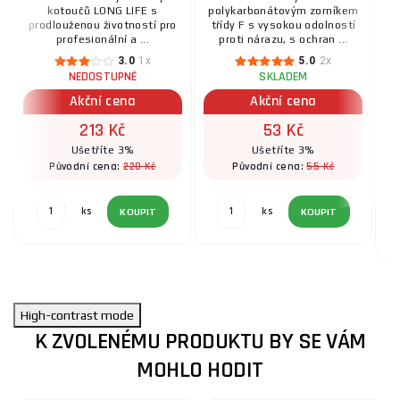
kotoučů LONG LIFE s
polykarbonátovým zorníkem
prodlouženou životností pro
třídy F s vysokou odolností
profesionální a ...
proti nárazu, s ochran ...
3.0
1x
5.0
2x
NEDOSTUPNÉ
SKLADEM
Akční cena
Akční cena
213 Kč
53 Kč
Ušetříte 3%
Ušetříte 3%
220 Kč
55 Kč
Původní cena:
Původní cena:
ks
ks
KOUPIT
KOUPIT
High-contrast mode
K ZVOLENÉMU PRODUKTU BY SE VÁM
MOHLO HODIT