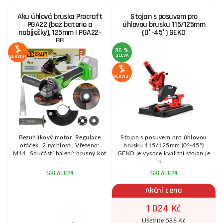
Aku úhlová bruska Procraft
Stojan s posuvem pro
PGA22 (bez baterie a
úhlovou brusku 115/125mm
nabíječky), 125mm | PGA22-
(0°-45°) GEKO
BB
36 %
1
SLEVA
S
SERVIS+
SERVIS+
SE
Bezuhlíkový motor. Regulace
Stojan s posuvem pro úhlovou
otáček. 2 rychlosti. Vřeteno:
brusku 115/125mm (0°-45°)
M14. Součástí balení: brusný kot
GEKO je vysoce kvalitní stojan je
...
u ...
SKLADEM
SKLADEM
Akční cena
1 024 Kč
Ušetříte 586 Kč