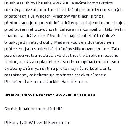
Brushless úhlová bruska PW2700 je svými kompaktními
rozměry a nízkou hmotností je ideální pro práci v omezených
prostorech a ve výškách. Prachový ventilační filtr za
předpokladu jeho pravidelné údržby garantuje ochranu stroje a
prodloužení jeho životnosti. Lehká a má kompaktní tělo. Velmi
snadno se drží v ruce. Přívodní napájecí kabel této úhlové
brusky je 3 metry dlouhý. Měděné vodiče s dostatečným
průřezem jsou spolehlivě chráněny silikonovou izolace. Tato
povrchová vrstva neztrácí své vlastnosti v širokém rozsahu
teplot, ať už za tepla nebo za studena. Upínací matice jsou
vyrobeny z různých slitin a proto mají různé koeficienty
roztažnosti, což eliminuje možnost zaseknutí matic.
Příslušenství - montážní klíč. Balení karton.
Bruska úhlová Procraft PW2700 Brushless
Součástí balení: montážní klíč
Příkon: 1700W bezuhlíkový motor