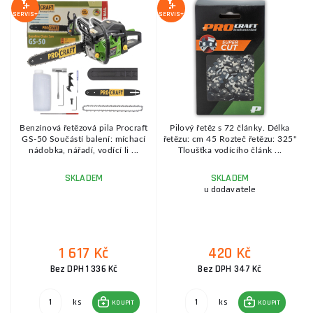
1
S
SERVIS+
SERVIS+
SE
Benzínová řetězová pila Procraft
Pilový řetěz s 72 články. Délka
ý
GS-50 Součástí balení: míchací
řetězu: cm 45 Rozteč řetězu: 325''
nádobka, nářadí, vodící li ...
Tloušťka vodícího článk ...
SKLADEM
SKLADEM
u dodavatele
1 617 Kč
420 Kč
Bez DPH 1 336 Kč
Bez DPH 347 Kč
ks
ks
KOUPIT
KOUPIT