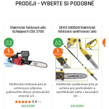
PRODEJI - VYBERTE SI PODOBNÉ
Elektrická řetězová pila
GEKO G83008 Elektrická
Scheppach CSE 2700
řetězová vyvětvovací pila
-12 %
-6 %
SLEVA
SLEVA
SERV
SERVIS+
SERVIS+
AUTORIZOVANÝ
SERVIS
Elektrická řetězová pila je
Elektrická vyvětvovací pila je
určena pro přípravu
určena pro prořezávání a
palivového dřeva, prořezávání
zastřihávání větví v korunách
p
stromů a k ...
str ...
5.0
5x
SKLADEM
SKLADEM