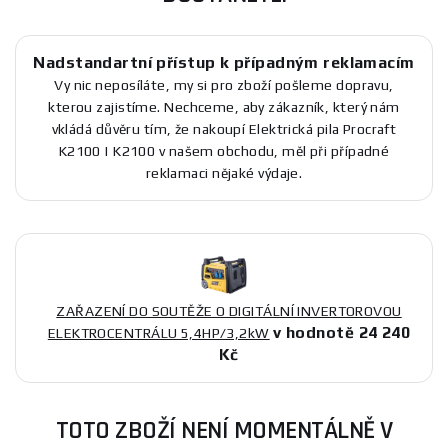
Nadstandartní přístup k případným reklamacím
Vy nic neposíláte, my si pro zboží pošleme dopravu,
kterou zajistíme. Nechceme, aby zákazník, který nám
vkládá důvěru tím, že nakoupí Elektrická pila Procraft
K2100 | K2100 v našem obchodu, měl při případné
reklamaci nějaké výdaje.
ZAŘAZENÍ DO SOUTĚŽE O DIGITÁLNÍ INVERTOROVOU
v hodnotě 24 240
ELEKTROCENTRÁLU 5,4HP/3,2kW
Kč
TOTO ZBOŽÍ NENÍ MOMENTÁLNĚ V