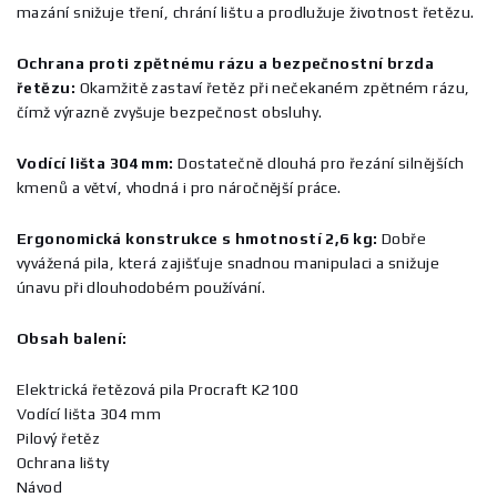
mazání snižuje tření, chrání lištu a prodlužuje životnost řetězu.
Ochrana proti zpětnému rázu a bezpečnostní brzda
řetězu:
Okamžitě zastaví řetěz při nečekaném zpětném rázu,
čímž výrazně zvyšuje bezpečnost obsluhy.
Vodící lišta 304 mm:
Dostatečně dlouhá pro řezání silnějších
kmenů a větví, vhodná i pro náročnější práce.
Ergonomická konstrukce s hmotností 2,6 kg:
Dobře
vyvážená pila, která zajišťuje snadnou manipulaci a snižuje
únavu při dlouhodobém používání.
Obsah balení:
Elektrická řetězová pila Procraft K2100
Vodící lišta 304 mm
Pilový řetěz
Ochrana lišty
Návod