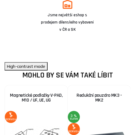
Jsme největší eshop s
prodejem dílenského vybavení
v ČR a SK
High-contrast mode
MOHLO BY SE VÁM TAKÉ LÍBIT
Magnetické podložky V-PAD,
Redukční pouzdro MK3 -
M10 / UF, UE, UG
MK2
3 %
SLEVA
S
SERVIS+
SERVIS+
SE