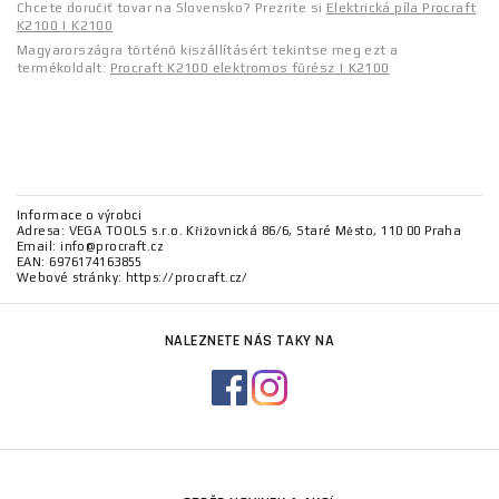
Chcete doručiť tovar na Slovensko? Prezrite si
Elektrická píla Procraft
K2100 | K2100
Magyarországra történő kiszállításért tekintse meg ezt a
termékoldalt:
Procraft K2100 elektromos fűrész | K2100
Informace o výrobci
Adresa: VEGA TOOLS s.r.o. Křižovnická 86/6, Staré Město, 110 00 Praha
Email: info@procraft.cz
EAN: 6976174163855
Webové stránky: https://procraft.cz/
NALEZNETE NÁS TAKY NA