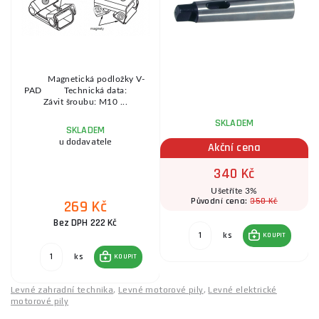
Magnetická podložky V-
PAD Technická data:
Závit šroubu: M10 ...
SKLADEM
SKLADEM
u dodavatele
Akční cena
340 Kč
Ušetříte 3%
350 Kč
Původní cena:
269 Kč
Bez DPH 222 Kč
ks
KOUPIT
ks
KOUPIT
Levné zahradní technika
,
Levné motorové pily
,
Levné elektrické
motorové pily