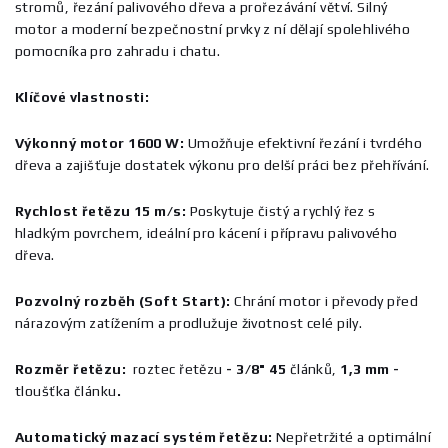
stromů, řezání palivového dřeva a prořezávání větví. Silný
motor a moderní bezpečnostní prvky z ní dělají spolehlivého
pomocníka pro zahradu i chatu.
Klíčové vlastnosti:
Výkonný motor 1600 W:
Umožňuje efektivní řezání i tvrdého
dřeva a zajišťuje dostatek výkonu pro delší práci bez přehřívání.
Rychlost řetězu 15 m/s:
Poskytuje čistý a rychlý řez s
hladkým povrchem, ideální pro kácení i přípravu palivového
dřeva.
Pozvolný rozběh (Soft Start):
Chrání motor i převody před
nárazovým zatížením a prodlužuje životnost celé pily.
Rozměr řetězu:
roztec řetězu
- 3/8" 45
článků,
1,3 mm -
tloušťka článku
.
Automatický mazací systém řetězu:
Nepřetržité a optimální