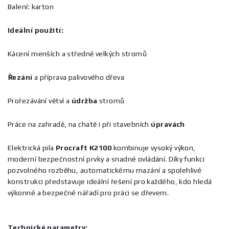
Balení: karton
Ideální použití:
Kácení menších a středně velkých stromů
Řezání
a příprava palivového dřeva
Prořezávání větví a
údržba
stromů
Práce na zahradě, na chatě i při stavebních
úpravách
Elektrická pila
Procraft K2100
kombinuje vysoký výkon,
moderní bezpečnostní prvky a snadné ovládání. Díky funkci
pozvolného rozběhu, automatickému mazání a spolehlivé
konstrukci představuje ideální řešení pro každého, kdo hledá
výkonné a bezpečné nářadí pro práci se dřevem.
Technické parametry: