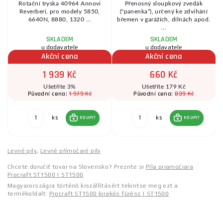
Rotační tryska 40964 Annovi
Přenosný sloupkový zvedák
Reverberi, pro modely 5850,
("panenka“), určený ke zdvihání
6640N, 8880, 1320 ...
břemen v garážích, dílnách apod.
...
SKLADEM
SKLADEM
u dodavatele
u dodavatele
Akční cena
Akční cena
1 939 Kč
660 Kč
Ušetříte 3%
Ušetříte 179 Kč
1 979 Kč
839 Kč
Původní cena:
Původní cena:
ks
ks
KOUPIT
KOUPIT
Levné pily
,
Levné přímočaré pily
Chcete doručiť tovar na Slovensko? Prezrite si
Píla priamočiara
Procraft ST1500 | ST1500
Magyarországra történő kiszállításért tekintse meg ezt a
termékoldalt:
Procraft ST1500 kirakós fűrész | ST1500