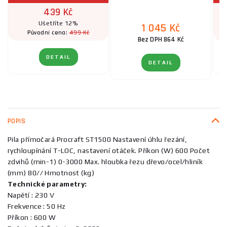
439 Kč
Ušetříte 12%
1 045 Kč
499 Kč
Původní cena:
Bez DPH 864 Kč
DETAIL
DETAIL
POPIS
Pila přímočará Procraft ST1500 Nastavení úhlu řezání,
rychloupínání T-LOC, nastavení otáček. Příkon (W) 600 Počet
zdvihů (min-1) 0-3000 Max. hloubka řezu dřevo/ocel/hliník
(mm) 80// Hmotnost (kg)
Technické parametry:
Napětí : 230 V
Frekvence : 50 Hz
Příkon : 600 W