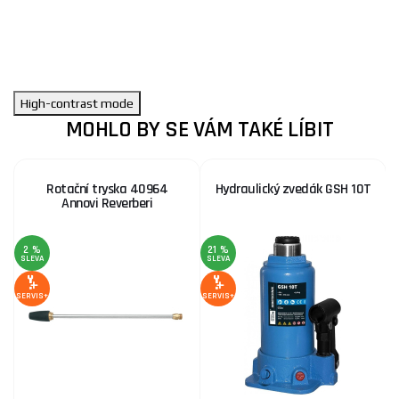
High-contrast mode
MOHLO BY SE VÁM TAKÉ LÍBIT
Rotační tryska 40964
Hydraulický zvedák GSH 10T
Annovi Reverberi
2 %
21 %
SLEVA
SLEVA
SE
SERVIS+
SERVIS+