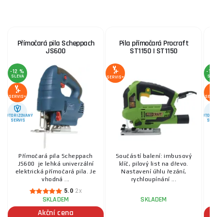
Přímočará pila Scheppach
Pila přímočará Procraft
P
JS600
ST1150 | ST1150
-12 %
-12
SLEVA
SLE
SERVIS+
SERVIS+
SERV
AUTORIZOVANÝ
AUTORIZ
SERVIS
SERV
Přímočará pila Scheppach
Součástí balení: imbusový
JS600 je lehká univerzální
klíč, pilový list na dřevo.
JS
elektrická přímočará pila. Je
Nastavení úhlu řezání,
e
vhodná ...
rychloupínání ...
5.0
2x
SKLADEM
SKLADEM
Akční cena