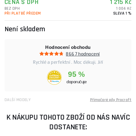
CENA S DPH
1 215 Kč
BEZ DPH
1 004 Kč
PŘI PLATBĚ PŘEDEM
SLEVA 1 %
Není skladem
Hodnocení obchodu
8667 hodnocení
Rychlé a perfektní . Moc děkuji. Jiří
95 %
doporučuje
DALŠÍ MODELY
Přímočaré pily Procraft
K NÁKUPU TOHOTO ZBOŽÍ OD NÁS NAVÍC
DOSTANETE: