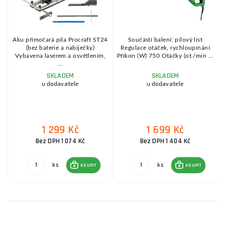
Aku přímočará pila Procraft ST24
Součástí balení: pilový list
2
(bez baterie a nabíječky)
Regulace otáček, rychloupínání
Vybavena laserem a osvětlením,
Příkon (W) 750 Otáčky (ot./min ...
...
SKLADEM
SKLADEM
u dodavatele
u dodavatele
1 299 Kč
1 699 Kč
Bez DPH 1 074 Kč
Bez DPH 1 404 Kč
ks
ks
KOUPIT
KOUPIT