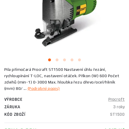
Pila přímočará Procraft ST1500 Nastavení úhlu řezání,
rychloupínání T-LOC, nastavení otáček. Příkon (W) 600 Počet
zdvihů (min-1) 0-3000 Max. hloubka řezu dřevo/ocel/hliník
(mm) 80/ ...
(Podrobný popis)
VÝROBCE
Procraft
ZÁRUKA
3 roky
KÓD ZBOŽÍ
ST1500