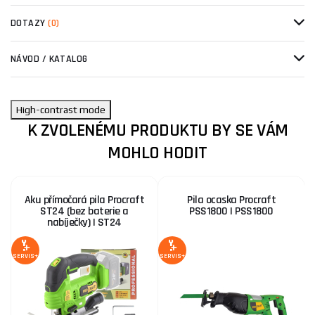
DOTAZY
(0)
NÁVOD / KATALOG
High-contrast mode
K ZVOLENÉMU PRODUKTU BY SE VÁM
MOHLO HODIT
Aku přímočará pila Procraft
Pila ocaska Procraft
ST24 (bez baterie a
PSS1800 | PSS1800
nabíječky) | ST24
SERVIS+
SERVIS+
SE