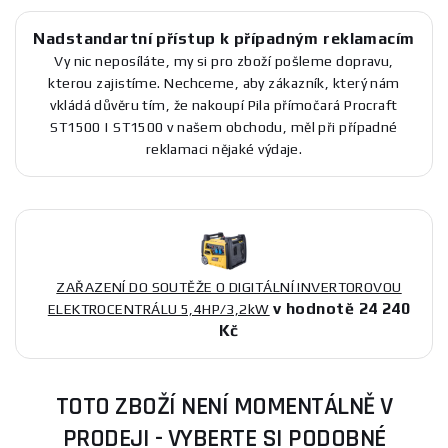
Nadstandartní přístup k případným reklamacím
Vy nic neposíláte, my si pro zboží pošleme dopravu,
kterou zajistíme. Nechceme, aby zákazník, který nám
vkládá důvěru tím, že nakoupí Pila přímočará Procraft
ST1500 | ST1500 v našem obchodu, měl při případné
reklamaci nějaké výdaje.
ZAŘAZENÍ DO SOUTĚŽE O DIGITÁLNÍ INVERTOROVOU
v hodnotě 24 240
ELEKTROCENTRÁLU 5,4HP/3,2kW
Kč
TOTO ZBOŽÍ NENÍ MOMENTÁLNĚ V
PRODEJI - VYBERTE SI PODOBNÉ