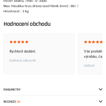
Počet zdvihů. /min : 0-3000
Max. hloubka řezu dřevo/ocel/hliník (mm) : 80/ /
Hmotnost : 3 kg
Hodnocení obchodu
Rychlost dodání.
Vše proběhlo
výrobku, čas 
Ověřený zákazník
Oldřich
PARAMETRY
RECENZE
(0)