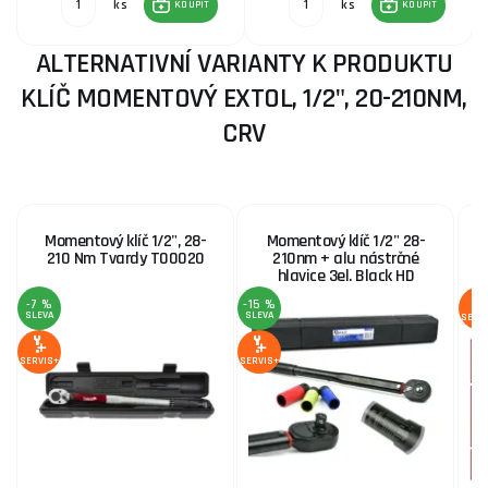
ks
ks
KOUPIT
KOUPIT
ALTERNATIVNÍ VARIANTY K PRODUKTU
KLÍČ MOMENTOVÝ EXTOL, 1/2", 20-210NM,
CRV
Momentový klíč 1/2", 28-
Momentový klíč 1/2" 28-
210 Nm Tvardy T00020
210nm + alu nástrčné
hlavice 3el. Black HD
-7 %
-15 %
SLEVA
SLEVA
SERV
SERVIS+
SERVIS+