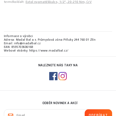
termékoldalt:
Extol nyomatékkulcs, 1/2", 20-210 Nm, CrV
Informace o výrobci
Adresa: Madal Bal a.s. Průmyslová zóna Příluky 244 760 01 Zlín
Email: info@madalbal.cz
EAN: 8595703606168
Webové stránky: https://www.madalbal.cz/
NALEZNETE NÁS TAKY NA
ODBĚR NOVINEK A AKCÍ