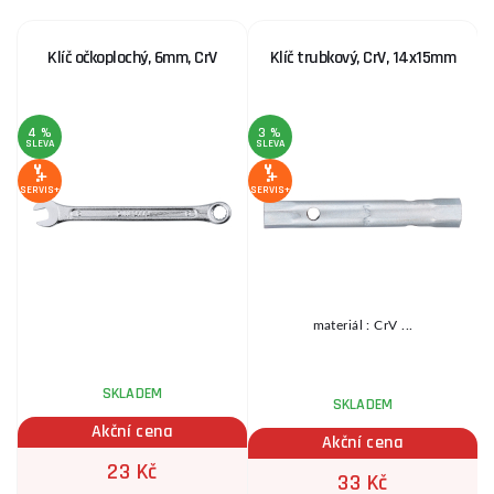
Klíč očkoplochý, 6mm, CrV
Klíč trubkový, CrV, 14x15mm
4 %
3 %
SLEVA
SLEVA
S
SERVIS+
SERVIS+
SE
materiál : CrV ...
u
SKLADEM
SKLADEM
Akční cena
Akční cena
23 Kč
33 Kč