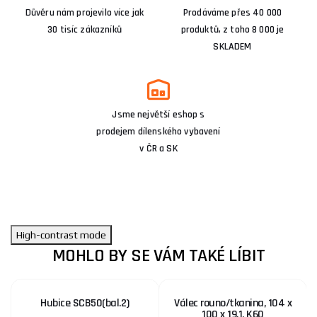
Důvěru nám projevilo více jak
Prodáváme přes 40 000
30 tisíc zákazníků
produktů, z toho 8 000 je
SKLADEM
Jsme největší eshop s
prodejem dílenského vybavení
v ČR a SK
High-contrast mode
MOHLO BY SE VÁM TAKÉ LÍBIT
Hubice SCB50(bal.2)
Válec rouno/tkanina, 104 x
100 x 19,1, K60