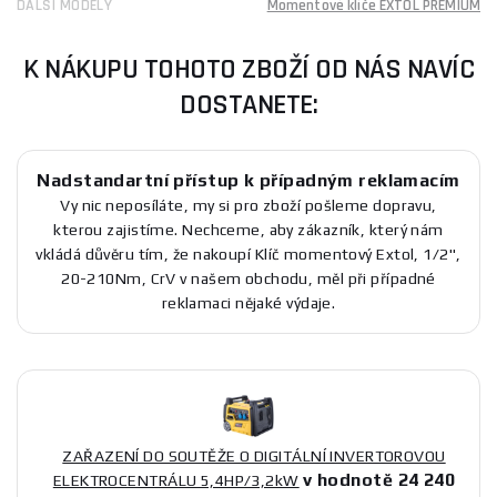
DALŠÍ MODELY
Momentové klíče EXTOL PREMIUM
K NÁKUPU TOHOTO ZBOŽÍ OD NÁS NAVÍC
DOSTANETE:
Nadstandartní přístup k případným reklamacím
Vy nic neposíláte, my si pro zboží pošleme dopravu,
kterou zajistíme. Nechceme, aby zákazník, který nám
vkládá důvěru tím, že nakoupí Klíč momentový Extol, 1/2",
20-210Nm, CrV v našem obchodu, měl při případné
reklamaci nějaké výdaje.
ZAŘAZENÍ DO SOUTĚŽE O DIGITÁLNÍ INVERTOROVOU
v hodnotě 24 240
ELEKTROCENTRÁLU 5,4HP/3,2kW