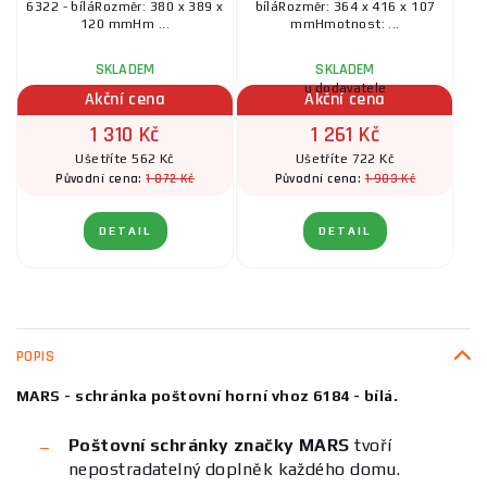
6322 - bíláRozměr: 380 x 389 x
bíláRozměr: 364 x 416 x 107
120 mmHm ...
mmHmotnost: ...
SKLADEM
SKLADEM
u dodavatele
Akční cena
Akční cena
1 310 Kč
1 261 Kč
Ušetříte 562 Kč
Ušetříte 722 Kč
1 872 Kč
1 983 Kč
Původní cena:
Původní cena:
DETAIL
DETAIL
POPIS
MARS - schránka poštovní horní vhoz 6184 - bílá.
Poštovní schránky značky MARS
tvoří
nepostradatelný doplněk každého domu.