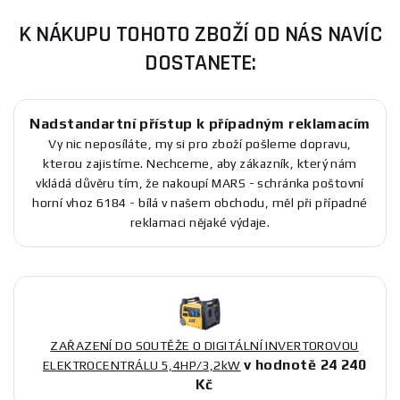
K NÁKUPU TOHOTO ZBOŽÍ OD NÁS NAVÍC
DOSTANETE:
Nadstandartní přístup k případným reklamacím
Vy nic neposíláte, my si pro zboží pošleme dopravu,
kterou zajistíme. Nechceme, aby zákazník, který nám
vkládá důvěru tím, že nakoupí MARS - schránka poštovní
horní vhoz 6184 - bílá v našem obchodu, měl při případné
reklamaci nějaké výdaje.
ZAŘAZENÍ DO SOUTĚŽE O DIGITÁLNÍ INVERTOROVOU
v hodnotě 24 240
ELEKTROCENTRÁLU 5,4HP/3,2kW
Kč