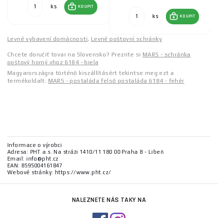
ks
KOUPIT
ks
KOUPIT
Levné vybavení domácnosti
,
Levné poštovní schránky
Chcete doručiť tovar na Slovensko? Prezrite si
MARS - schránka
poštový horný vhoz 6184 - biela
Magyarországra történő kiszállításért tekintse meg ezt a
termékoldalt:
MARS - postaláda felső postaláda 6184 - fehér
Informace o výrobci
Adresa: PHT a.s. Na stráži 1410/11 180 00 Praha 8 - Libeň
Email: info@pht.cz
EAN: 8595004161847
Webové stránky: https://www.pht.cz/
NALEZNETE NÁS TAKY NA