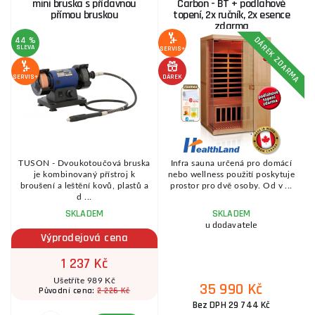
mini bruska s přídavnou
Carbon - BT + podlahové
přímou bruskou
topení, 2x ručník, 2x esence
zdarma
DÁREK ZDARMA
44 %
1
SLEVA
S
SERVIS+
SERVIS+
DÁREK
SE
TUSON - Dvoukotoučová bruska
Infra sauna určená pro domácí
je kombinovaný přístroj k
nebo wellness použití poskytuje
broušení a leštění kovů, plastů a
prostor pro dvě osoby. Od v ...
d ...
SKLADEM
SKLADEM
u dodavatele
Výprodejová cena
1 237 Kč
Ušetříte 989 Kč
35 990 Kč
2 226 Kč
Původní cena:
Bez DPH 29 744 Kč