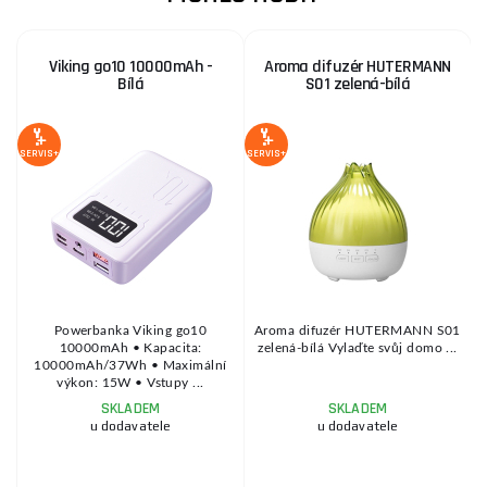
Viking go10 10000mAh -
Aroma difuzér HUTERMANN
Bílá
S01 zelená-bílá
S
SERVIS+
SERVIS+
SE
Powerbanka Viking go10
Aroma difuzér HUTERMANN S01
10000mAh • Kapacita:
zelená-bílá Vylaďte svůj domo ...
10000mAh/37Wh • Maximální
výkon: 15W • Vstupy ...
SKLADEM
SKLADEM
u dodavatele
u dodavatele