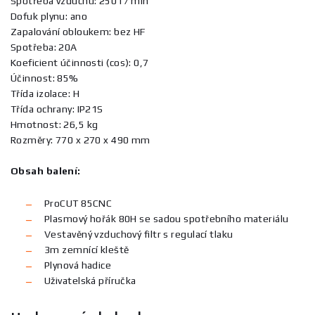
Spotřeba vzduchu: 250 l / min
Dofuk plynu: ano
Zapalování obloukem: bez HF
Spotřeba: 20A
Koeficient účinnosti (cos): 0,7
Účinnost: 85%
Třída izolace: H
Třída ochrany: IP21S
Hmotnost: 26,5 kg
Rozměry: 770 x 270 x 490 mm
Obsah balení:
ProCUT 85CNC
Plasmový hořák 80H se sadou spotřebního materiálu
Vestavěný vzduchový filtr s regulací tlaku
3m zemnící kleště
Plynová hadice
Uživatelská příručka