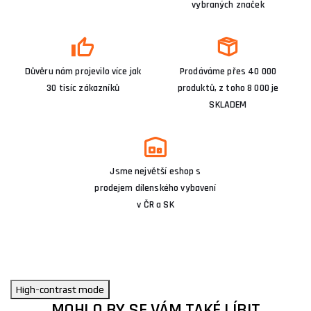
vybraných značek
Důvěru nám projevilo více jak
Prodáváme přes 40 000
30 tisíc zákazníků
produktů, z toho 8 000 je
SKLADEM
Jsme největší eshop s
prodejem dílenského vybavení
v ČR a SK
High-contrast mode
MOHLO BY SE VÁM TAKÉ LÍBIT