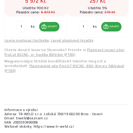
5 972 Kč
257 Kč
Ušetříte 900 Kč
Ušetříte 5%
6 872 Kč
270 Kč
Původní cena:
Původní cena:
ks
ks
KOUPIT
KOUPIT
Levna svařovací technika
,
Levné plazmové řezačky
Chcete doručiť tovar na Slovensko? Prezrite si
Plazmový rezací stroj
ProCut 85CNC, vr. horáka 80H/6m (PT80)
Magyarországra történő kiszállításért tekintse meg ezt a
termékoldalt:
Plazmavágó gép ProCUT 85CNC, 80H /6m-es fáklyával
(PT80)
Informace o výrobci
Adresa: TR-WELD s.r.o. Lidická 700/19 602 00 Brno - Veveři
Email: trweld@seznam.cz
EAN: 2005593400006
Webové stránky: https://www.tr-weld.cz/