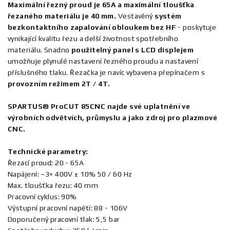
Maximální řezný proud je 65A a maximální tloušťka
řezaného materiálu je 40 mm.
Vestavěný
systém
bezkontaktního zapalování obloukem bez HF
- poskytuje
vynikající kvalitu řezu a delší životnost spotřebního
materiálu. Snadno
použitelný panel s LCD displejem
umožňuje plynulé nastavení řezného proudu a nastavení
příslušného tlaku. Řezačka je navíc vybavena přepínačem s
provozním režimem 2T / 4T.
SPARTUS® ProCUT 85CNC najde své uplatnění ve
výrobních odvětvích, průmyslu a jako zdroj pro plazmové
CNC.
Technické parametry:
Řezací proud: 20 - 65A
Napájení: ~3× 400V ± 10% 50 / 60 Hz
Max. tloušťka řezu: 40 mm
Pracovní cyklus: 90%
Výstupní pracovní napětí: 88 - 106V
Doporučený pracovní tlak: 5,5 bar