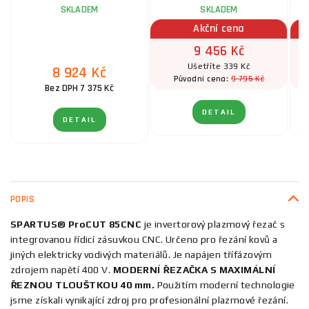
SKLADEM
SKLADEM
Akční cena
9 456 Kč
Ušetříte 339 Kč
8 924 Kč
9 795 Kč
Původní cena:
Bez DPH 7 375 Kč
DETAIL
DETAIL
POPIS
SPARTUS® ProCUT 85CNC
je invertorový plazmový řezač s
integrovanou řídicí zásuvkou CNC. Určeno pro řezání kovů a
jiných elektricky vodivých materiálů. Je napájen třífázovým
zdrojem napětí 400 V.
MODERNÍ ŘEZAČKA S MAXIMÁLNÍ
ŘEZNOU TLOUŠTKOU 40 mm.
Použitím moderní technologie
jsme získali vynikající zdroj pro profesionální plazmové řezání.