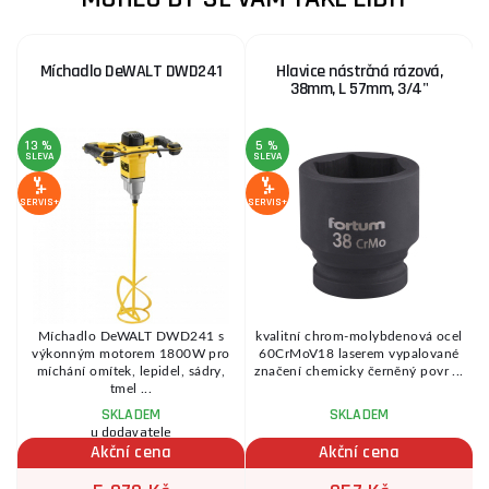
Míchadlo DeWALT DWD241
Hlavice nástrčná rázová,
38mm, L 57mm, 3/4"
13 %
5 %
SLEVA
SLEVA
S
SERVIS+
SERVIS+
SE
Míchadlo DeWALT DWD241 s
kvalitní chrom-molybdenová ocel
í
výkonným motorem 1800W pro
60CrMoV18 laserem vypalované
.
míchání omítek, lepidel, sádry,
značení chemicky černěný povr ...
tmel ...
SKLADEM
SKLADEM
u dodavatele
Akční cena
Akční cena