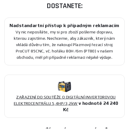
DOSTANETE:
Nadstandartní přístup k případným reklamacím
Vy nic neposíláte, my si pro zboží pošleme dopravu,
kterou zajistíme. Nechceme, aby zákazník, který nám
vkládá důvěru tím, že nakoupí Plazmový řezací stroj
ProCUT 85CNC, vč. hořáku 80H /6m (PT80) v našem
obchodu, měl při případné reklamaci nějaké výdaje.
ZAŘAZENÍ DO SOUTĚŽE O DIGITÁLNÍ INVERTOROVOU
v hodnotě 24 240
ELEKTROCENTRÁLU 5,4HP/3,2kW
Kč