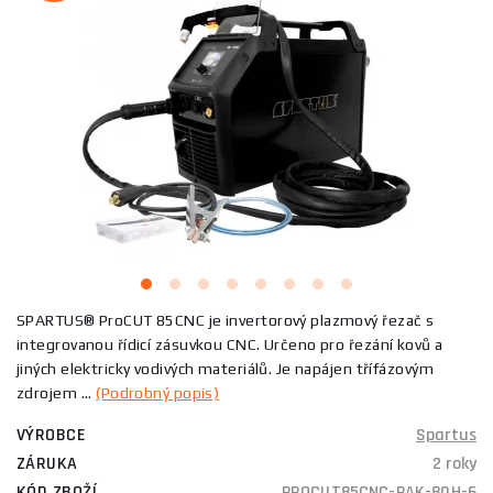
SPARTUS® ProCUT 85CNC je invertorový plazmový řezač s
integrovanou řídicí zásuvkou CNC. Určeno pro řezání kovů a
jiných elektricky vodivých materiálů. Je napájen třífázovým
zdrojem ...
(Podrobný popis)
VÝROBCE
Spartus
ZÁRUKA
2 roky
KÓD ZBOŽÍ
PROCUT85CNC-PAK-80H-6