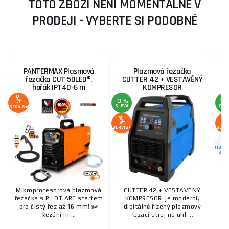
TOTO ZBOŽÍ NENÍ MOMENTÁLNĚ V
PRODEJI - VYBERTE SI PODOBNÉ
PANTERMAX Plasmová
Plazmová řezačka
řezačka CUT 50LED®,
CUTTER 42 + VESTAVĚNÝ
hořák IPT40-6 m
KOMPRESOR
-3 %
-12
SLEVA
SLE
SERVIS+
SERVIS+
SERV
AUTORIZ
SERV
Mikroprocesorová plazmová
CUTTER 42 + VESTAVENÝ
P
řezačka s PILOT ARC startem
KOMPRESOR je moderní,
Sc
pro čistý řez až 16 mm! ✂️
digitálně řízený plazmový
Řezání ni ...
řezací stroj na uhl ...