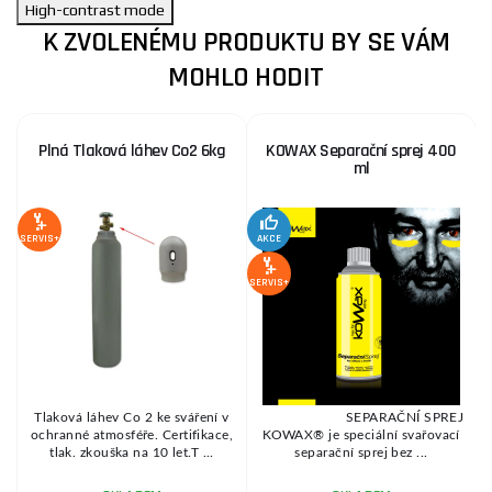
High-contrast mode
K ZVOLENÉMU PRODUKTU BY SE VÁM
MOHLO HODIT
Plná Tlaková láhev Co2 6kg
KOWAX Separační sprej 400
ml
SERVIS+
AKCE
SE
SERVIS+
r
Tlaková láhev Co 2 ke sváření v
SEPARAČNÍ SPREJ
P
m
ochranné atmosféře. Certifikace,
KOWAX® je speciální svařovací
.
tlak. zkouška na 10 let.T ...
separační sprej bez ...