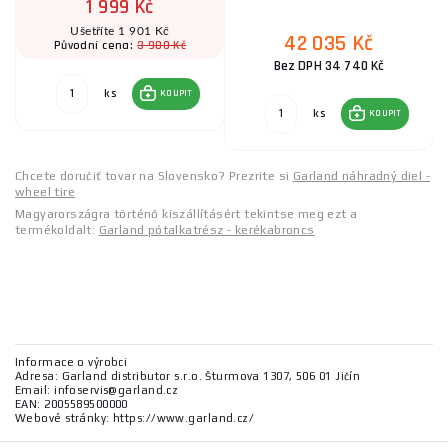
1 999 Kč
Ušetříte 1 901 Kč
42 035 Kč
3 900 Kč
Původní cena:
Bez DPH 34 740 Kč
ks
KOUPIT
ks
KOUPIT
Chcete doručiť tovar na Slovensko? Prezrite si
Garland náhradný diel -
wheel tire
Magyarországra történő kiszállításért tekintse meg ezt a
termékoldalt:
Garland pótalkatrész - kerékabroncs
Informace o výrobci
Adresa: Garland distributor s.r.o. Šturmova 1307, 506 01 Jičín
Email: infoservis@garland.cz
EAN: 2005589500000
Webové stránky: https://www.garland.cz/