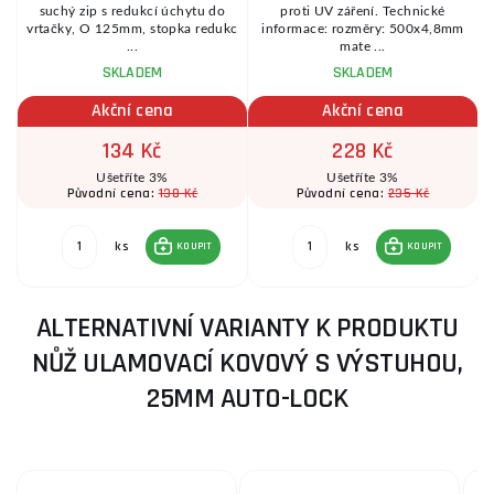
a
suchý zip s redukcí úchytu do
proti UV záření. Technické
8
vrtačky, O 125mm, stopka redukc
informace: rozměry: 500x4,8mm
...
mate ...
SKLADEM
SKLADEM
Akční cena
Akční cena
134 Kč
228 Kč
Ušetříte 3%
Ušetříte 3%
138 Kč
235 Kč
Původní cena:
Původní cena:
ks
ks
KOUPIT
KOUPIT
ALTERNATIVNÍ VARIANTY K PRODUKTU
NŮŽ ULAMOVACÍ KOVOVÝ S VÝSTUHOU,
25MM AUTO-LOCK