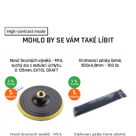
High-contrast mode
MOHLO BY SE VÁM TAKÉ LÍBIT
Nosič brusných výseků - M14,
Stahovací pásky černé,
suchý zip s redukcí úchytu,
500x4,8mm - 100 ks
O 125mm, EXTOL CRAFT
3 %
3 %
SLEVA
SLEVA
SE
SERVIS+
SERVIS+
Nosič brusných výseků - M14,
Stahovací pásky černé odolné