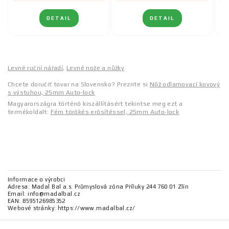
DETAIL
DETAIL
Levné ruční nářadí
,
Levné nože a nůžky
Chcete doručiť tovar na Slovensko? Prezrite si
Nôž odlamovací kovový
s výstuhou, 25mm Auto-lock
Magyarországra történő kiszállításért tekintse meg ezt a
termékoldalt:
Fém törőkés erősítéssel, 25mm Auto-lock
Informace o výrobci
Adresa: Madal Bal a.s. Průmyslová zóna Příluky 244 760 01 Zlín
Email: info@madalbal.cz
EAN: 8595126985352
Webové stránky: https://www.madalbal.cz/