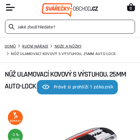
0
DOMŮ
RUČNÍ NÁŘADÍ
NOŽE A NŮŽKY
NŮŽ ULAMOVACÍ KOVOVÝ S VÝSTUHOU, 25MM AUTO-LOCK
NŮŽ ULAMOVACÍ KOVOVÝ S VÝSTUHOU, 25MM
AUTO-LOCK
Právě si prohlíží 1 zákazník
SERVIS+
-3 %
SLEVA