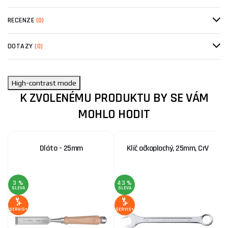
RECENZE
(0)
DOTAZY
(0)
High-contrast mode
K ZVOLENÉMU PRODUKTU BY SE VÁM
MOHLO HODIT
Dláto - 25mm
Klíč očkoplochý, 25mm, CrV
3 %
43 %
SLEVA
SLEVA
S
SERVIS+
SERVIS+
SE