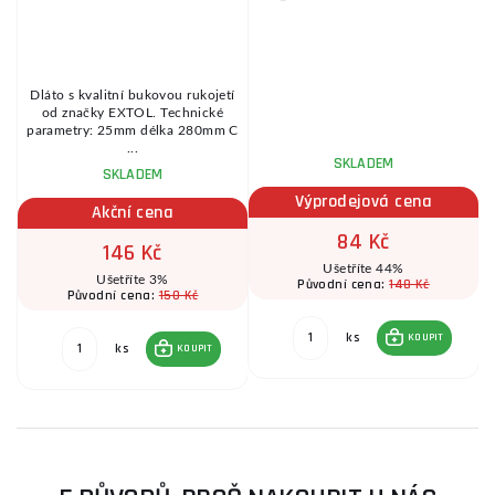
Dláto s kvalitní bukovou rukojetí
v
od značky EXTOL. Technické
parametry: 25mm délka 280mm C
...
SKLADEM
SKLADEM
Výprodejová cena
Akční cena
84 Kč
146 Kč
Ušetříte 44%
Ušetříte 3%
148 Kč
Původní cena:
150 Kč
Původní cena:
ks
KOUPIT
ks
KOUPIT