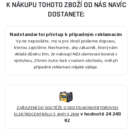
K NÁKUPU TOHOTO ZBOŽÍ OD NÁS NAVÍC
DOSTANETE:
Nadstandartní přístup k případným reklamacím
Vy nic neposíláte, my si pro zboží pošleme dopravu,
kterou zajistíme. Nechceme, aby zákazník, který nám
vkládá důvěru tím, že nakoupí Nůž ulamovací kovový s
výstuhou, 25mm Auto-lock v našem obchodu, měl při
případné reklamaci nějaké výdaje.
ZAŘAZENÍ DO SOUTĚŽE O DIGITÁLNÍ INVERTOROVOU
v hodnotě 24 240
ELEKTROCENTRÁLU 5,4HP/3,2kW
Kč