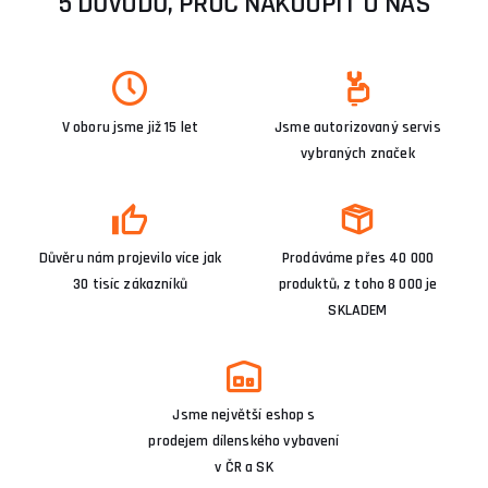
5 DŮVODŮ, PROČ NAKOUPIT U NÁS
V oboru jsme již 15 let
Jsme autorizovaný servis
vybraných značek
Důvěru nám projevilo více jak
Prodáváme přes 40 000
30 tisíc zákazníků
produktů, z toho 8 000 je
SKLADEM
Jsme největší eshop s
prodejem dílenského vybavení
v ČR a SK