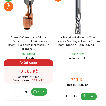
SERVIS+
SE
Fokusační kruhová cívka je
• Negativní sklon ostří do
určena pro indukční ohřevy
spirály.• Vynikající kvalita řezu na
DAWELL a slouží k přesnému a
horní hraně.• Dolní odvod ...
cíleném ...
SKLADEM
SKLADEM
u dodavatele
u dodavatele
Akční cena
13 506 Kč
Ušetříte 711 Kč
710 Kč
14 217 Kč
Původní cena:
Bez DPH 587 Kč
ks
KOUPIT
ks
KOUPIT