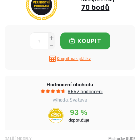
70 bodů
KOUPIT
Koupit na splátky
Hodnocení obchodu
8662 hodnocení
výhoda. Svatava
93 %
doporučuje
DALŠÍ MODELY
Míchačky GÜDE