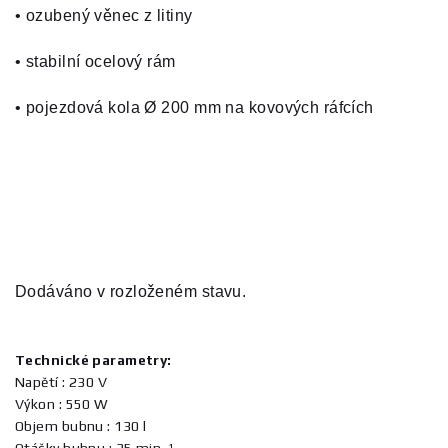
• ozubený věnec z litiny
• stabilní ocelový rám
• pojezdová kola Ø 200 mm na kovových ráfcích
Dodáváno v rozloženém stavu.
Technické parametry:
Napětí : 230 V
Výkon : 550 W
Objem bubnu : 130 l
Otáčky bubnu : 35 min-¹