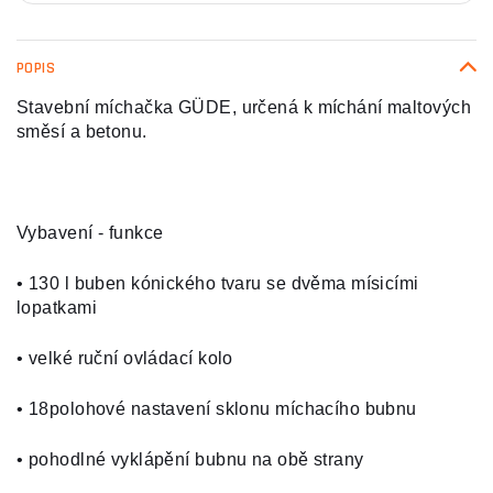
POPIS
Stavební míchačka GÜDE, určená k míchání maltových
směsí a betonu.
Vybavení - funkce
• 130 l buben kónického tvaru se dvěma mísicími
lopatkami
• velké ruční ovládací kolo
• 18polohové nastavení sklonu míchacího bubnu
• pohodlné vyklápění bubnu na obě strany