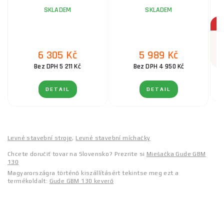
SKLADEM
SKLADEM
6 305 Kč
5 989 Kč
Bez DPH 5 211 Kč
Bez DPH 4 950 Kč
DETAIL
DETAIL
Levné stavební stroje
,
Levné stavební míchačky
Chcete doručiť tovar na Slovensko? Prezrite si
Miešačka Gude GBM
130
Magyarországra történő kiszállításért tekintse meg ezt a
termékoldalt:
Gude GBM 130 keverő