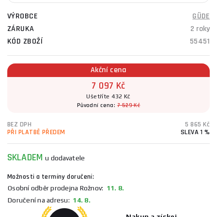
VÝROBCE
GÜDE
ZÁRUKA
2 roky
KÓD ZBOŽÍ
55451
Akční cena
7 097 Kč
Ušetříte 432 Kč
Původní cena:
7 529 Kč
BEZ DPH
5 865 Kč
PŘI PLATBĚ PŘEDEM
SLEVA 1 %
SKLADEM
u dodavatele
Možnosti a termíny doručení:
Osobní odběr prodejna Rožnov:
11. 8.
Doručení na adresu:
14. 8.
Nakup a získej