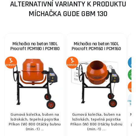
ALTERNATIVNÍ VARIANTY K PRODUKTU
MÍCHAČKA GUDE GBM 130
Míchačka na beton 180L
Míchačka na beton 160L
Procraft PCM180 | PCM180
Procraft PCM160 | PCM160
SERVIS+
SERVIS+
AKC
-12
SLE
SERV
AUTORIZ
SERV
Gumová kolečka, buben na
Gumová kolečka, buben na
Mí
ložiskách, tepelná pojistka
ložiskách, tepelná pojistka
Příkon (W) 800 Otáčky bubnu
Příkon (W) 800 Otáčky bubnu
pře
(min.-1) ...
(min.-1) ...