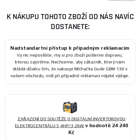
K NÁKUPU TOHOTO ZBOŽÍ OD NÁS NAVÍC
DOSTANETE:
Nadstandartní přístup k případným reklamacím
Vy nic neposíláte, my si pro zboží pošleme dopravu,
kterou zajistíme. Nechceme, aby zákazník, který nám
vkládá důvěru tím, že nakoupí Míchačka Gude GBM 130 v
našem obchodu, měl při případné reklamaci nějaké výdaje.
ZAŘAZENÍ DO SOUTĚŽE O DIGITÁLNÍ INVERTOROVOU
v hodnotě 24 240
ELEKTROCENTRÁLU 5,4HP/3,2kW
Kč