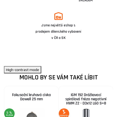
SKLADEM
Jsme největší eshop s
prodejem dílenského vybavení
v ČR a SK
High-contrast mode
MOHLO BY SE VÁM TAKÉ LÍBIT
Fokusační kruhová cívka
IGM 192 Drážkovací
Dawell 25 mm
spirálová fréza negativní
HWM Z2 - D3x12 L60 S=8
5 %
SLEVA
S
SERVIS+