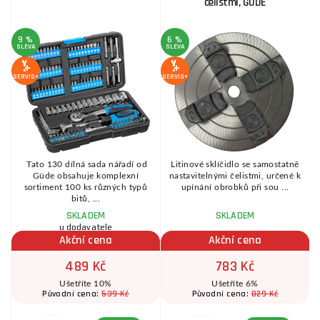
čelistmi, GÜDE
9 %
6 %
SLEVA
SLEVA
SE
SERVIS+
SERVIS+
,
Tato 130 dílná sada nářadí od
Litinové sklíčidlo se samostatně
í
Güde obsahuje komplexní
nastavitelnými čelistmi, určené k
sortiment 100 ks různých typů
upínání obrobků při sou ...
bitů, ...
SKLADEM
SKLADEM
u dodavatele
Akční cena
Akční cena
489 Kč
783 Kč
Ušetříte 10%
Ušetříte 6%
539 Kč
829 Kč
Původní cena:
Původní cena: