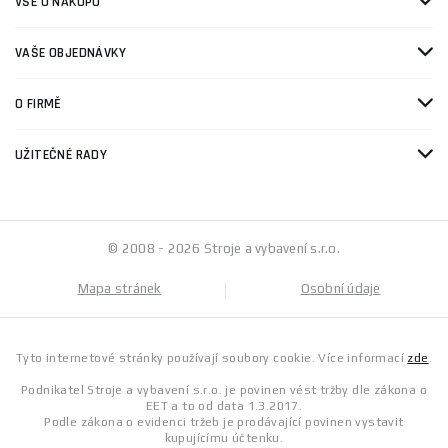
VŠE O NÁKUPU
VAŠE OBJEDNÁVKY
O FIRMĚ
UŽITEČNÉ RADY
© 2008 - 2026 Stroje a vybavení s.r.o.
Mapa stránek
Osobní údaje
Tyto internetové stránky používají soubory cookie. Více informací
zde
.
Podnikatel Stroje a vybavení s.r.o. je povinen vést tržby dle zákona o
EET a to od data 1.3.2017.
Podle zákona o evidenci tržeb je prodávající povinen vystavit
kupujícímu účtenku.