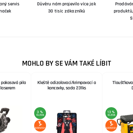
ný servis
Důvěru nám projevilo více jak
Prodává
značek
30 tisíc zákazníků
produktů,
S
MOHLO BY SE VÁM TAKÉ LÍBIT
pokosová pila
Kleště odizolovací/krimpovací a
Tloušťkova
 laserem
koncovky, sada 231ks
3 %
13 %
SLEVA
SLEVA
SERVIS+
SERVIS+