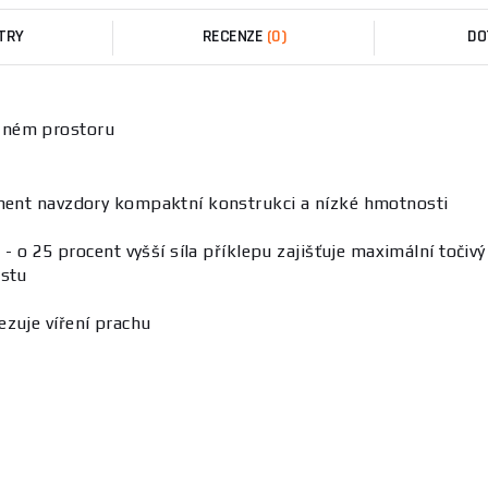
TRY
RECENZE
(0)
DO
ěném prostoru
ment navzdory kompaktní konstrukci a nízké hmotnosti
- o 25 procent vyšší síla příklepu zajišťuje maximální toči
astu
zuje víření prachu