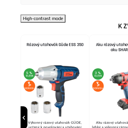
High-contrast mode
K 
rocraft
Rázový utahovák Güde ESS 350
Aku rázový utahov
rie a
aku SHAR
6bb
5 %
3 %
SLEVA
SLEVA
SERVIS+
SERVIS+
rocraft
Výkonný rázový utahovák GÜDE,
Aku rázový utahovák
abíječky)
určený k povolování a utahování
lehký a výkonný rázov