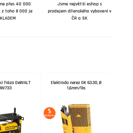
me přes 40 000
Jsme největší eshop s
 z toho 8 000 je
prodejem dílenského vybavení v
KLADEM
ČR a SK
cí fréza DeWALT
Elektroda nerez OK 63.30, Ø
Palra
DW733
1,6mm/1ks
A
7 %
SLEVA
SERVIS+
SERVIS+