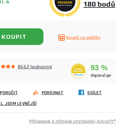
1. 8.
180 bodů
KOUPIT
Koupit na splátky
93 %
8662 hodnocení
doporučuje
PORUČIT
POROVNAT
SDÍLET
L JSEM LEVNĚJŠÍ
Příklepové a ráčnové utahováky Aircraft®