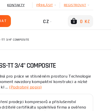
KONTAKTY
PŘIHLÁSIT
REGISTROVAT
CZ
0 Kč
0
-TT 3/4" COMPOSITE
SS-TT 3/4" COMPOSITE
ná pro práce ve stísněném prostoru Technologie
moment navzdory kompaktní konstrukci a nízké
l ...
(Podrobný popis)
ření prodejci kompresorů a příslušenství
a držitelé certifikátu spolehlivá firma a ověřeno