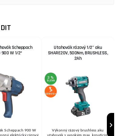
DIT
hovák Scheppach
Utahovák rázový 1/2" aku
Rázový u
 900 W 1/2“
SHARE20V, 500Nm, BRUSHLESS,
9
2Ah
3 %
SLEVA
AKCE
3 %
SLEVA
SERVIS+
SERVIS+
ák Scheppach 900 W
Výkonný rázový brushless aku
Rázo
konný elektrický rázový
utahovák s vysokým max. kroutícím
Extol nab