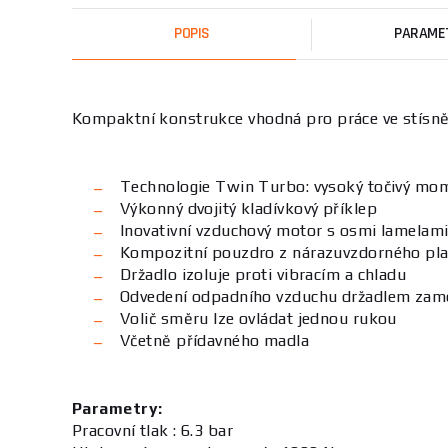
POPIS
PARAME
Kompaktní konstrukce vhodná pro práce ve stísn
Technologie Twin Turbo: vysoký točivý mo
Výkonný dvojitý kladívkový příklep
Inovativní vzduchový motor s osmi lamelami 
Kompozitní pouzdro z nárazuvzdorného pl
Držadlo izoluje proti vibracím a chladu
Odvedení odpadního vzduchu držadlem zame
Volič směru lze ovládat jednou rukou
Včetně přídavného madla
Parametry:
Pracovní tlak : 6.3 bar