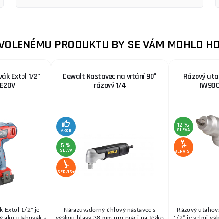
ZVOLENÉMU PRODUKTU BY SE VÁM MOHLO HO
ák Extol 1/2"
Dewalt Nastavec na vrtání 90°
Rázový uta
E20V
rázový 1/4
IW900
12 %
SLEVA
AKCE
5 %
SLEVA
SERVIS+
SERVIS+
 Extol 1/2" je
Nárazuvzdorný úhlový nástavec s
Rázový utahov
ý aku utahovák s
výškou hlavy 38 mm pro práci na těžko
1/2“ je velmi vý