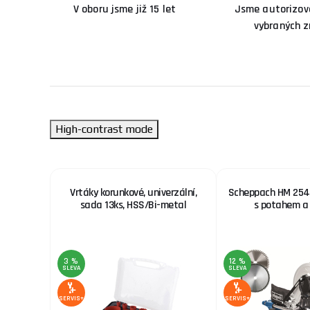
V oboru jsme již 15 let
Jsme autorizova
vybraných 
High-contrast mode
nek pro
Vrtáky korunkové, univerzální,
Scheppach HM 254 
50
sada 13ks, HSS/Bi-metal
s potahem a
3 %
12 %
SLEVA
SLEVA
SERVIS+
SERVIS+