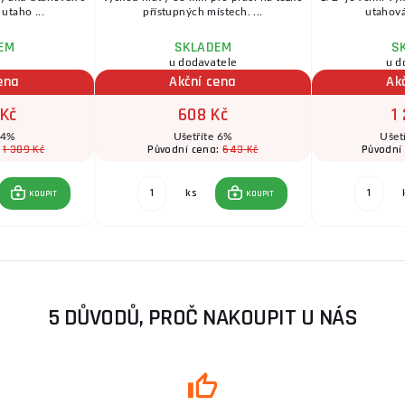
utaho ...
přístupných místech. ...
utahová
EM
SKLADEM
S
u dodavatele
u d
ena
Akční cena
Ak
 Kč
608 Kč
1
 4%
Ušetříte 6%
Ušet
1 389 Kč
643 Kč
:
Původní cena:
Původní
ks
KOUPIT
KOUPIT
5 DŮVODŮ, PROČ NAKOUPIT U NÁS