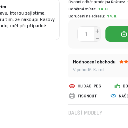
Osobní odběr prodejna Rožnov:
1
cím
Odběrná místa:
14. 8.
avu, kterou zajistíme.
Doručení na adresu:
14. 8.
ru tím, že nakoupí Rázový
du, měl při případné
Hodnocení obchodu
V pohodě. Kamil
HLÍDACÍ PES
DO
TISKNOUT
NAŠE
DALŠÍ MODELY