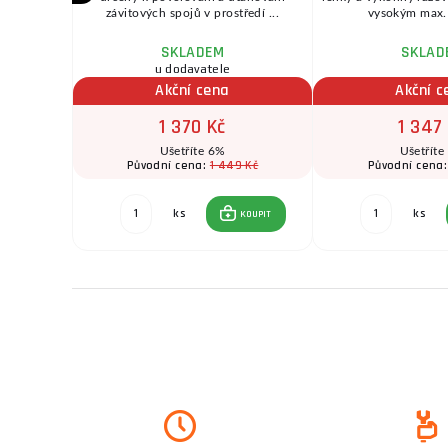
 4Ah ...
závitových spojů v prostředí ...
vysokým max. 
SKLADEM
SKLAD
ožnov
u dodavatele
Akční cena
Akční c
1 370 Kč
1 347
Ušetříte 6%
Ušetříte
1 449 Kč
Původní cena:
Původní cena
Kč
ks
ks
KOUPIT
KOUPIT