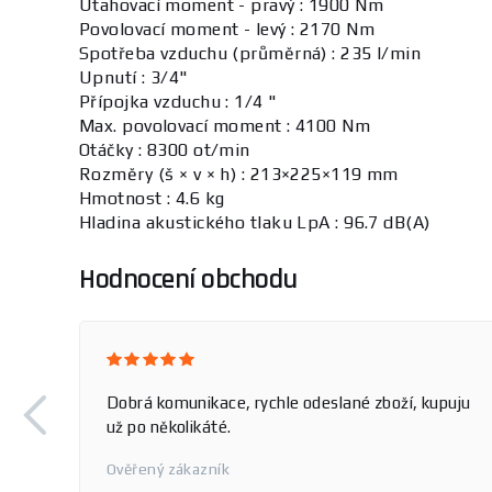
Utahovací moment - pravý : 1900 Nm
Povolovací moment - levý : 2170 Nm
Spotřeba vzduchu (průměrná) : 235 l/min
Upnutí : 3/4"
Přípojka vzduchu : 1/4 "
Max. povolovací moment : 4100 Nm
Otáčky : 8300 ot/min
Rozměry (š × v × h) : 213×225×119 mm
Hmotnost : 4.6 kg
Hladina akustického tlaku LpA : 96.7 dB(A)
Hodnocení obchodu
Dobrá komunikace, rychle odeslané zboží, kupuju
už po několikáté.
Ověřený zákazník