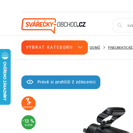
VYBRAT KATEGORII
DOMŮ
PNEUMATICKÉ
Právě si prohlíží 2 zákazníci
SERVIS+
-13 %
SLEVA