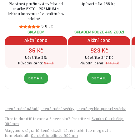
Plastová pružinová svěrka od
Upínací síla 136 kg
K
značky EXTOL PREMIUM s
lehkou konstrukcí z kvalitního,
odolné ...
5.0
3x
SKLADEM
SKLADEM POUZE 4KS ZBOŽÍ
Akční cena
Akční cena
36 Kč
923 Kč
Ušetříte 3%
Ušetříte 247 Kč
37 Kč
1 170 Kč
Původní cena:
Původní cena:
DETAIL
DETAIL
Levné ruční nářadí
,
Levné ruční svěrky
,
Levné rychloupínací svěrky
Chcete doručiť tovar na Slovensko? Prezrite si
Svorka Quick-Grip
900mm
Magyarországra történő kiszállításért tekintse meg ezt a
termékoldalt:
Quick-Grip bilincs 900mm