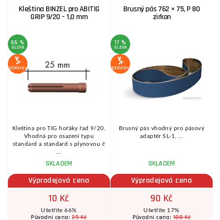
Kleština BINZEL pro ABITIG
Brusný pás 762 × 75, P 80
GRIP 9/20 - 1,0 mm
zirkon
66 %
17 %
SLEVA
SLEVA
S
SERVIS+
SERVIS+
SE
.
Kleština pro TIG hořáky řad 9/20.
Brusný pás vhodný pro pásový
Vhodná pro osazení typu
adaptér SL-1. ...
standard a standard s plynovou č
...
SKLADEM
SKLADEM
Výprodejová cena
Výprodejová cena
10 Kč
90 Kč
Ušetříte 66%
Ušetříte 17%
29 Kč
108 Kč
Původní cena:
Původní cena: