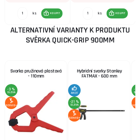
ks
ks
KOUPIT
KOUPIT
ALTERNATIVNÍ VARIANTY K PRODUKTU
SVĚRKA QUICK-GRIP 900MM
Svorka pružinová plastová
Hybridní svorky Stanley
- 110mm
FATMAX - 600 mm
-3 %
-3 
SLEVA
SLE
AKCE
-21 %
SLEVA
SERVIS+
SERV
SERVIS+