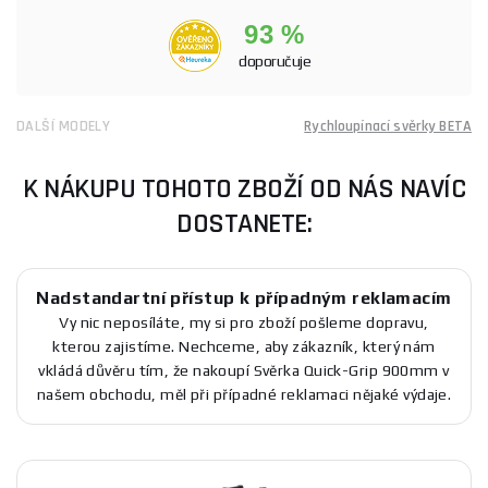
93 %
doporučuje
DALŠÍ MODELY
Rychloupínací svěrky BETA
K NÁKUPU TOHOTO ZBOŽÍ OD NÁS NAVÍC
DOSTANETE:
Nadstandartní přístup k případným reklamacím
Vy nic neposíláte, my si pro zboží pošleme dopravu,
kterou zajistíme. Nechceme, aby zákazník, který nám
vkládá důvěru tím, že nakoupí Svěrka Quick-Grip 900mm v
našem obchodu, měl při případné reklamaci nějaké výdaje.