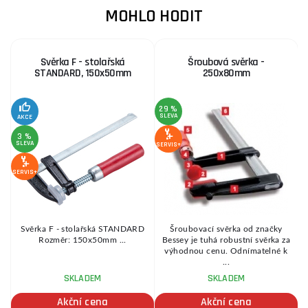
MOHLO HODIT
Svěrka F - stolařská
Šroubová svěrka -
STANDARD, 150x50mm
250x80mm
29 %
1
SLEVA
S
AKCE
3 %
SLEVA
SERVIS+
SE
SERVIS+
.
Svěrka F - stolařská STANDARD
Šroubovací svěrka od značky
Rozměr: 150x50mm ...
Bessey je tuhá robustní svěrka za
výhodnou cenu. Odnímatelné k
...
SKLADEM
SKLADEM
Akční cena
Akční cena