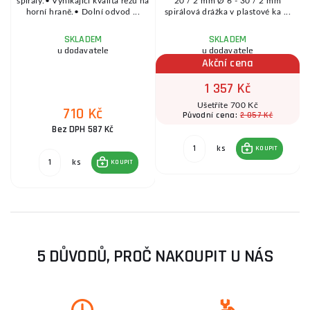
spirály.• Vynikající kvalita řezu na
20 / 2 mm Ø 6 - 30 / 2 mm
horní hraně.• Dolní odvod ...
spirálová drážka v plastové ka ...
SKLADEM
SKLADEM
u dodavatele
u dodavatele
Akční cena
1 357 Kč
Ušetříte 700 Kč
710 Kč
2 057 Kč
Původní cena:
Bez DPH 587 Kč
ks
KOUPIT
ks
KOUPIT
5 DŮVODŮ, PROČ NAKOUPIT U NÁS