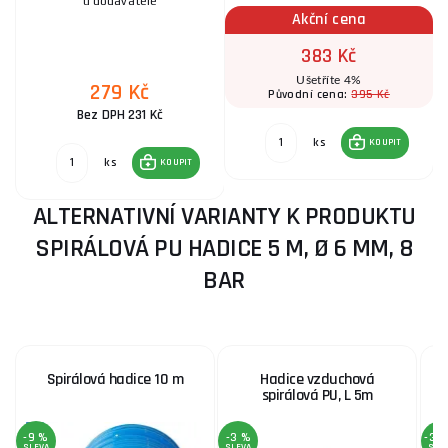
u dodavatele
Akční cena
383 Kč
Ušetříte 4%
279 Kč
395 Kč
Původní cena:
Bez DPH 231 Kč
ks
KOUPIT
ks
KOUPIT
ALTERNATIVNÍ VARIANTY K PRODUKTU
SPIRÁLOVÁ PU HADICE 5 M, Ø 6 MM, 8
BAR
Spirálová hadice 10 m
Hadice vzduchová
S
spirálová PU, L 5m
-9 %
-3 %
-30
SLEVA
SLEVA
SLE