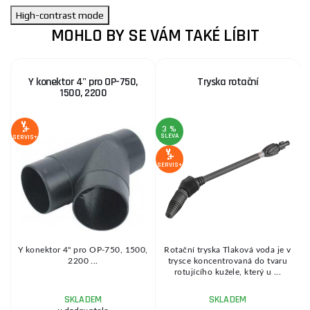
High-contrast mode
MOHLO BY SE VÁM TAKÉ LÍBIT
Y konektor 4" pro OP-750,
Tryska rotační
1500, 2200
3 %
1
SLEVA
S
SERVIS+
SERVIS+
SE
vá
Y konektor 4" pro OP-750, 1500,
Rotační tryska Tlaková voda je v
2200 ...
trysce koncentrovaná do tvaru
x
rotujícího kužele, který u ...
SKLADEM
SKLADEM