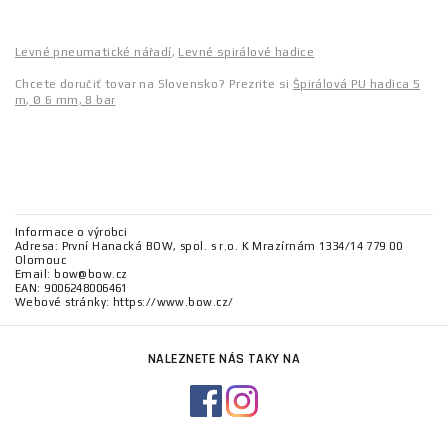
Levné pneumatické nářadí
,
Levné spirálové hadice
Chcete doručiť tovar na Slovensko? Prezrite si
Špirálová PU hadica 5
m, Ø 6 mm, 8 bar
Informace o výrobci
Adresa: První Hanacká BOW, spol. s r.o. K Mrazírnám 1334/14 779 00
Olomouc
Email: bow@bow.cz
EAN: 9006248006461
Webové stránky: https://www.bow.cz/
NALEZNETE NÁS TAKY NA