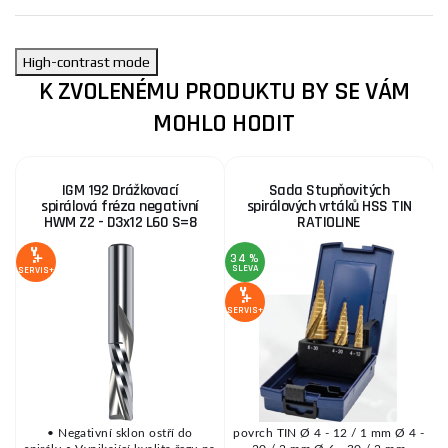
High-contrast mode
K ZVOLENÉMU PRODUKTU BY SE VÁM
MOHLO HODIT
IGM 192 Drážkovací
Sada Stupňovitých
spirálová fréza negativní
spirálových vrtáků HSS TIN
HWM Z2 - D3x12 L60 S=8
RATIOLINE
34 %
1
SLEVA
S
SERVIS+
SERVIS+
SE
k
• Negativní sklon ostří do
povrch TIN Ø 4 - 12 / 1 mm Ø 4 -