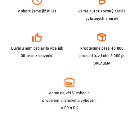
V oboru jsme již 15 let
Jsme autorizovaný servis
vybraných značek
Důvěru nám projevilo více jak
Prodáváme přes 40 000
30 tisíc zákazníků
produktů, z toho 8 000 je
SKLADEM
Jsme největší eshop s
prodejem dílenského vybavení
v ČR a SK