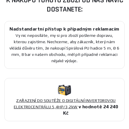
K NÁKUPU TOHOTO ZBOŽÍ OD NÁS NAVÍC
DOSTANETE:
Nadstandartní přístup k případným reklamacím
Vy nic neposíláte, my si pro zboží pošleme dopravu,
kterou zajistíme. Nechceme, aby zákazník, který nám
vkládá důvěru tím, že nakoupí Spirálová PU hadice 5 m, Ø 6
mm, 8 bar v našem obchodu, měl při případné reklamaci
nějaké výdaje.
ZAŘAZENÍ DO SOUTĚŽE O DIGITÁLNÍ INVERTOROVOU
v hodnotě 24 240
ELEKTROCENTRÁLU 5,4HP/3,2kW
Kč