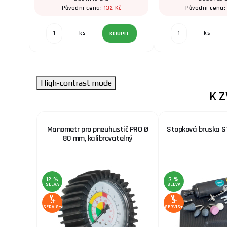
132 Kč
Původní cena:
Původní cena
ks
ks
KOUPIT
High-contrast mode
K 
PRO DUO
Manometr pro pneuhustič PRO Ø
Stopková bruska S
80 mm, kalibrovatelný
12 %
3 %
SLEVA
SLEVA
SERVIS+
SERVIS+