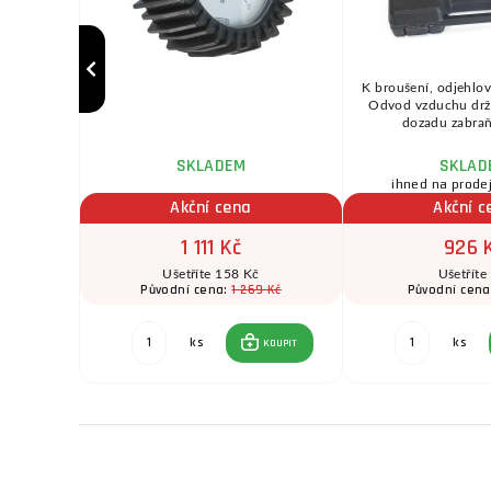
RO DUO od
K broušení, odjehlová
verzální
Odvod vzduchu dr
 ...
dozadu zabraňu
SKLADEM
SKLAD
ihned na prode
Akční cena
Akční c
1 111 Kč
926 
Ušetříte 158 Kč
Ušetříte
 Kč
1 269 Kč
Původní cena:
Původní cen
ks
ks
KOUPIT
KOUPIT