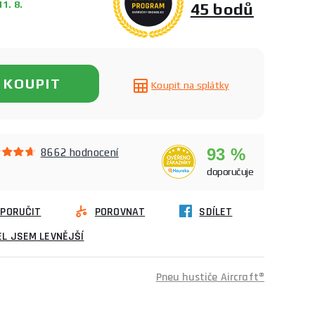
1. 8.
45 bodů
KOUPIT
Koupit na splátky
93 %
8662 hodnocení
doporučuje
PORUČIT
POROVNAT
SDÍLET
L JSEM LEVNĚJŠÍ
Pneu hustiče Aircraft®