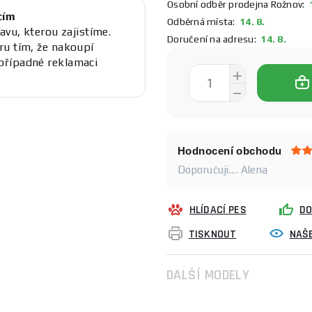
Osobní odběr prodejna Rožnov:
1
cím
Odběrná místa:
14. 8.
avu, kterou zajistíme.
Doručení na adresu:
14. 8.
ru tím, že nakoupí
případné reklamaci
Hodnocení obchodu
Doporučuji.... Alena
HLÍDACÍ PES
DO
TISKNOUT
NAŠE
DALŠÍ MODELY