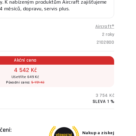
y. K nabízeným produktům Aircraft zajišťujeme
4 měsíců, dopravu, servis plus.
Aircraft®
2 roky
2102800
Akční cena
4 542 Kč
Ušetříte 649 Kč
Původní cena:
5 191 Kč
3 754 Kč
SLEVA 1 %
čení:
Nakup a získej