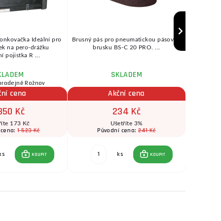
ponkovačka Ideální pro
Brusný pás pro pneumatickou pásovou
Pro ryc
ek na pero-drážku
brusku BS-C 20 PRO. ...
možné zl
í pojistka R ...
M
KLADEM
SKLADEM
prodejně Rožnov
ční cena
Akční cena
350 Kč
234 Kč
říte 173 Kč
Ušetříte 3%
1 523 Kč
241 Kč
 cena:
Původní cena:
P
ks
ks
KOUPIT
KOUPIT