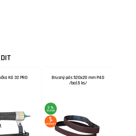
DIT
čka KG 32 PRO
Brusný pás 520x20 mm P40
Sklíči
/bal.5 ks/
3 %
3 %
SLEVA
SLEVA
SERVIS+
SERVIS+