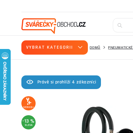
VYBRAT KATEGORII
DOMŮ
PNEUMATICKÉ
Právě si prohlíží 4 zákazníci
SERVIS+
-13 %
SLEVA