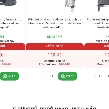
ní, frézování...
Příruční vrtačka na stlačený vzduch na
Profesionální s
žadlem směrem
dřevo i kov. Odvod vzduchu držadlem
montáž des
je víř ...
směrem dolů z ...
Kontaktn
EM
SKLADEM
S
jně Rožnov
ihned na 
ena
Akční cena
Ak
Kč
1 111 Kč
1 
 4%
Ušetříte 158 Kč
Ušet
955 Kč
1 269 Kč
a:
Původní cena:
Původní
ks
KOUPIT
KOUPIT