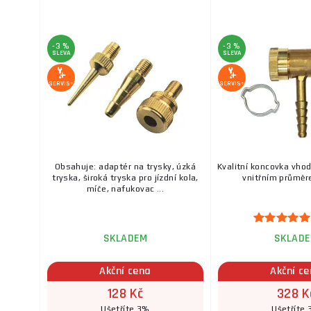
-3 %
-3 %
SLEVA
SLEVA
SERVIS+
SERVIS+
Obsahuje: adaptér na trysky, úzká
Kvalitní koncovka vhod
tryska, široká tryska pro jízdní kola,
vnitřním průmě
míče, nafukovac ...
SKLADEM
SKLAD
Akční cena
Akční c
128 Kč
328 K
Ušetříte 3%
Ušetříte