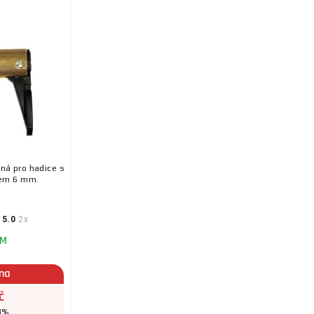
ná pro hadice s
rem 6 mm.
5.0
2x
EM
ena
č
 3%