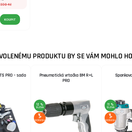
338 Kč
:
KOUPIT
ZVOLENÉMU PRODUKTU BY SE VÁM MOHLO HO
TS PRO – sada
Pneumatická vrtačka BM R+L
Sponkova
PRO
12 %
11 %
SLEVA
SLEVA
SERVIS+
SERVIS+