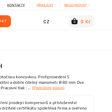
KONTAKTY
PŘIHLÁSIT
REGISTROVAT
CZ
0 Kč
0
H
 otočnou koncovkou. Profiprovedení S
alitní a dobře čitelný manometr Ø 80 mm Dva
racovní tlak : ...
(Podrobný popis)
ření prodejci kompresorů a příslušenství
a držitelé certifikátu spolehlivá firma a ověřeno