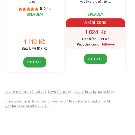
pro ...
vrtáky o průmě ...
5.0
1x
SKLADEM
SKLADEM
Akční cena
1 024 Kč
Ušetříte 189 Kč
1 110 Kč
1 213 Kč
Původní cena:
Bez DPH 917 Kč
DETAIL
DETAIL
Levné elektrické nářadí
,
Levné brusky
,
Levné brusky na vrtáky
Chcete doručiť tovar na Slovensko? Prezrite si
Brúska na SG
rýchlorezné vrtáky GS-18