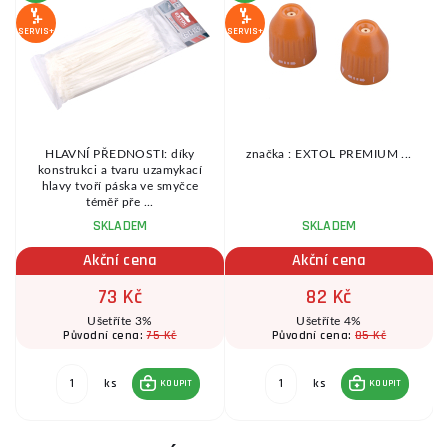
SERVIS+
SERVIS+
SE
m
HLAVNÍ PŘEDNOSTI: díky
značka : EXTOL PREMIUM ...
konstrukci a tvaru uzamykací
u
hlavy tvoří páska ve smyčce
téměř pře ...
SKLADEM
SKLADEM
Akční cena
Akční cena
73 Kč
82 Kč
Ušetříte 3%
Ušetříte 4%
75 Kč
85 Kč
Původní cena:
Původní cena:
ks
ks
KOUPIT
KOUPIT