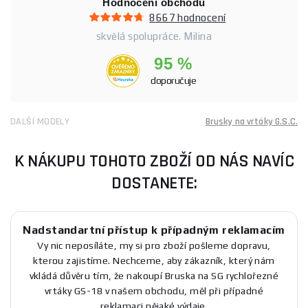
Hodnocení obchodu
8667 hodnocení
skvělá spolupráce. Milina
95 %
doporučuje
DALŠÍ MODELY
Brusky na vrtáky G.S.C.
K NÁKUPU TOHOTO ZBOŽÍ OD NÁS NAVÍC
DOSTANETE:
Nadstandartní přístup k případným reklamacím
Vy nic neposíláte, my si pro zboží pošleme dopravu,
kterou zajistíme. Nechceme, aby zákazník, který nám
vkládá důvěru tím, že nakoupí Bruska na SG rychlořezné
vrtáky GS-18 v našem obchodu, měl při případné
reklamaci nějaké výdaje.