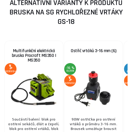
ALTERNATIVNÍ VARIANTY K PRODUKTU
BRUSKA NA SG RYCHLOŘEZNÉ VRTÁKY
GS-18
Multifunkční elektrická
Ostřič vrtáků 3-16 mm (6)
O
bruska Procraft MS350 |
MS350
-16 %
SLEVA
SERVIS+
AKC
SERVIS+
SERV
Součástí balení: blok pro
90W ostřička pro ostření
ostření sekáčů, dlát a čepelí,
vrtáků o průměru 3-16 mm.
v
blok pro ostření vrtáků, blok
Brousek umožňuje brousit
S