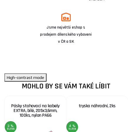
Jsme největší eshop s
prodejem dílenského vybavení
v ČR a SK
High-contrast mode
MOHLO BY SE VÁM TAKÉ LÍBIT
Pásky stahovací na kabely
tryska náhradní, 2ks
EXTRA, bílé, 205x3,6mm,
100ks, nylon PA66
3 %
4 %
1
SLEVA
SLEVA
S