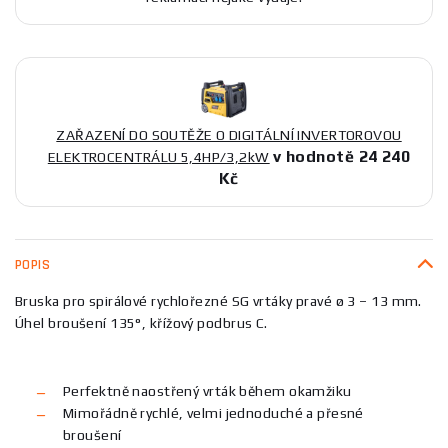
ZAŘAZENÍ DO SOUTĚŽE O DIGITÁLNÍ INVERTOROVOU
v hodnotě 24 240
ELEKTROCENTRÁLU 5,4HP/3,2kW
Kč
POPIS
Bruska pro spirálové rychlořezné SG vrtáky pravé ø 3 – 13 mm.
Úhel broušení 135°, křížový podbrus C.
Perfektně naostřený vrták během okamžiku
Mimořádně rychlé, velmi jednoduché a přesné
broušení