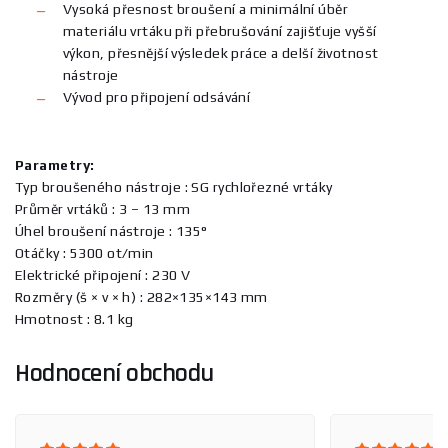
Vysoká přesnost broušení a minimální úběr
materiálu vrtáku při přebrušování zajišťuje vyšší
výkon, přesnější výsledek práce a delší životnost
nástroje
Vývod pro připojení odsávání
Parametry:
Typ broušeného nástroje : SG rychlořezné vrtáky
Průměr vrtáků : 3 – 13 mm
Úhel broušení nástroje : 135°
Otáčky : 5300 ot/min
Elektrické připojení : 230 V
Rozměry (š × v × h) : 282×135×143 mm
Hmotnost : 8.1 kg
Hodnocení obchodu