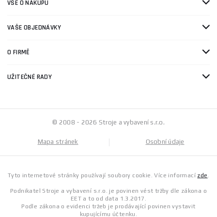
VŠE O NÁKUPU
VAŠE OBJEDNÁVKY
O FIRMĚ
UŽITEČNÉ RADY
© 2008 - 2026 Stroje a vybavení s.r.o.
Mapa stránek
Osobní údaje
Tyto internetové stránky používají soubory cookie. Více informací
zde
.
Podnikatel Stroje a vybavení s.r.o. je povinen vést tržby dle zákona o
EET a to od data 1.3.2017.
Podle zákona o evidenci tržeb je prodávající povinen vystavit
kupujícímu účtenku.