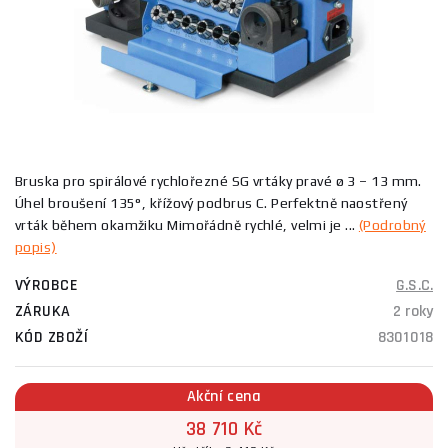
Bruska pro spirálové rychlořezné SG vrtáky pravé ø 3 – 13 mm.
Úhel broušení 135°, křížový podbrus C. Perfektně naostřený
vrták během okamžiku Mimořádně rychlé, velmi je ...
(Podrobný
popis)
VÝROBCE
G.S.C.
ZÁRUKA
2 roky
KÓD ZBOŽÍ
8301018
Akční cena
38 710 Kč