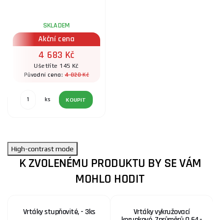
SKLADEM
Akční cena
4 683 Kč
Ušetříte 145 Kč
4 828 Kč
Původní cena:
ks
KOUPIT
High-contrast mode
K ZVOLENÉMU PRODUKTU BY SE VÁM
MOHLO HODIT
Vrtáky stupňovité, - 3ks
Vrtáky vykružovací
korunkové, 7průměrů O 64-