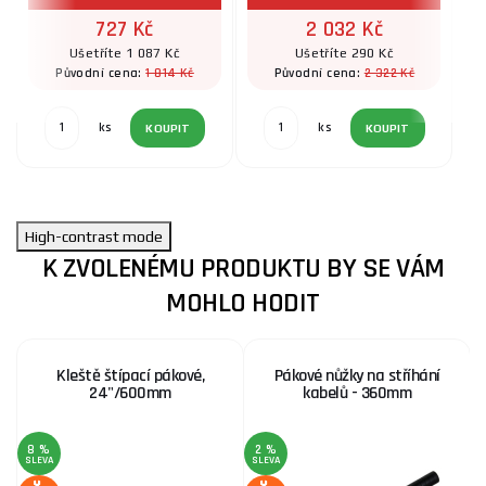
727 Kč
2 032 Kč
Ušetříte 1 087 Kč
Ušetříte 290 Kč
1 814 Kč
2 322 Kč
Původní cena:
Původní cena:
ks
ks
KOUPIT
KOUPIT
High-contrast mode
K ZVOLENÉMU PRODUKTU BY SE VÁM
MOHLO HODIT
Kleště štípací pákové,
Pákové nůžky na stříhání
24"/600mm
kabelů - 360mm
8 %
2 %
SLEVA
SLEVA
S