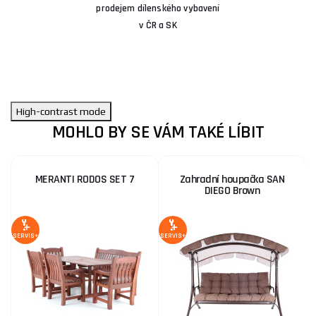
prodejem dílenského vybavení
v ČR a SK
High-contrast mode
MOHLO BY SE VÁM TAKÉ LÍBIT
MERANTI RODOS SET 7
Zahradní houpačka SAN
DIEGO Brown
SERVIS+
SERVIS+
SE