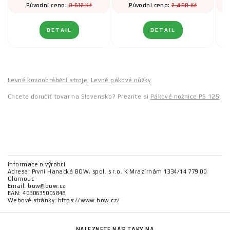
3 612 Kč
2 400 Kč
Původní cena:
Původní cena:
DETAIL
DETAIL
Levné kovoobráběcí stroje
,
Levné pákové nůžky
Chcete doručiť tovar na Slovensko? Prezrite si
Pákové nožnice PS 125
Informace o výrobci
Adresa: První Hanacká BOW, spol. s r.o. K Mrazírnám 1334/14 779 00
Olomouc
Email: bow@bow.cz
EAN: 4030635005848
Webové stránky: https://www.bow.cz/
NALEZNETE NÁS TAKY NA