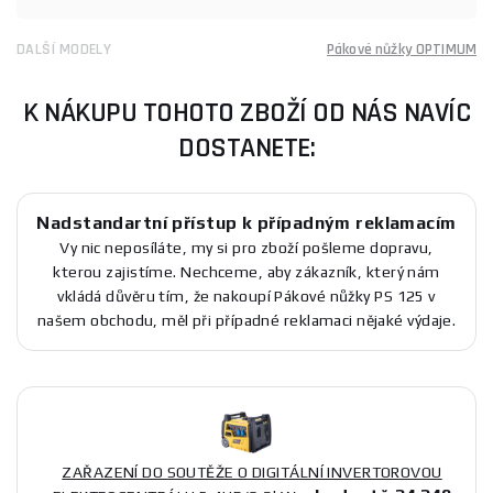
DALŠÍ MODELY
Pákové nůžky OPTIMUM
K NÁKUPU TOHOTO ZBOŽÍ OD NÁS NAVÍC
DOSTANETE:
Nadstandartní přístup k případným reklamacím
Vy nic neposíláte, my si pro zboží pošleme dopravu,
kterou zajistíme. Nechceme, aby zákazník, který nám
vkládá důvěru tím, že nakoupí Pákové nůžky PS 125 v
našem obchodu, měl při případné reklamaci nějaké výdaje.
ZAŘAZENÍ DO SOUTĚŽE O DIGITÁLNÍ INVERTOROVOU