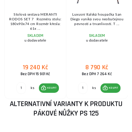
Stolová sestava MERANTI
Luxusní Italská houpačka San
RODOS SET 7 Rozměry stolu:
Diego vyniká svou neobyčejnou
180x90x74 cm Rozměr křesla:
pevností a trvanlivostí. T ...
61x ...
SKLADEM
SKLADEM
u dodavatele
u dodavatele
19 240 Kč
8 790 Kč
Bez DPH 15 901 Kč
Bez DPH 7 264 Kč
ks
ks
KOUPIT
KOUPIT
ALTERNATIVNÍ VARIANTY K PRODUKTU
PÁKOVÉ NŮŽKY PS 125