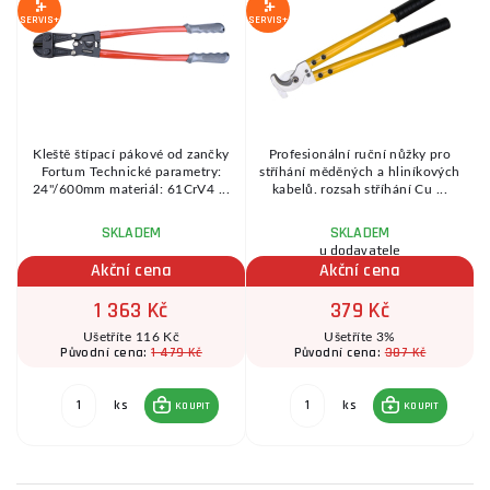
SERVIS+
SERVIS+
SE
Kleště štípací pákové od zančky
Profesionální ruční nůžky pro
Fortum Technické parametry:
stříhání měděných a hliníkových
24"/600mm materiál: 61CrV4 ...
kabelů. rozsah stříhání Cu ...
SKLADEM
SKLADEM
u dodavatele
Akční cena
Akční cena
1 363 Kč
379 Kč
Ušetříte 116 Kč
Ušetříte 3%
1 479 Kč
387 Kč
Původní cena:
Původní cena:
ks
ks
KOUPIT
KOUPIT