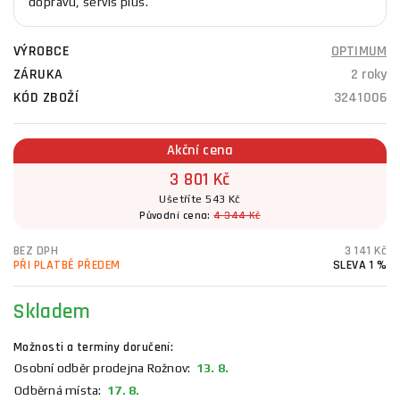
dopravu, servis plus.
VÝROBCE
OPTIMUM
ZÁRUKA
2 roky
KÓD ZBOŽÍ
3241006
Akční cena
3 801 Kč
Ušetříte 543 Kč
Původní cena:
4 344 Kč
BEZ DPH
3 141 Kč
PŘI PLATBĚ PŘEDEM
SLEVA 1 %
Skladem
Možnosti a termíny doručení:
Osobní odběr prodejna Rožnov:
13. 8.
Odběrná místa:
17. 8.