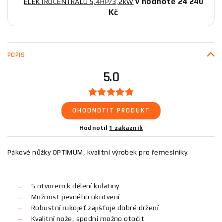
v hodnotě 24 240
ELEKTROCENTRÁLU 5,4HP/3,2kW
Kč
POPIS
5.0
OHODNOTIT PRODUKT
Hodnotil
1 zákazník
Pákové nůžky OPTIMUM, kvalitní výrobek pro řemeslníky.
S otvorem k dělení kulatiny
Možnost pevného ukotvení
Robustní rukojeť zajišťuje dobré držení
Kvalitní nože, spodní možno otočit