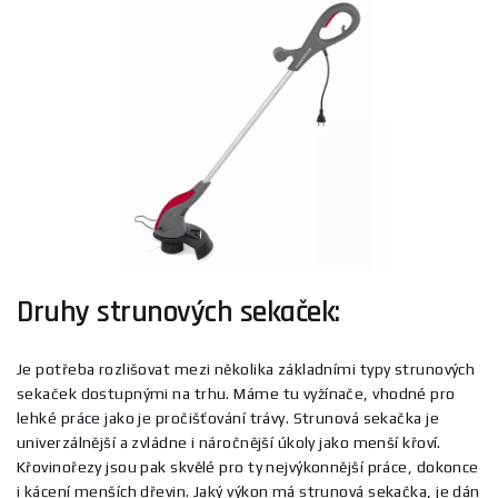
Druhy strunových sekaček:
Je potřeba rozlišovat mezi několika základními typy strunových
sekaček dostupnými na trhu. Máme tu vyžínače, vhodné pro
lehké práce jako je pročišťování trávy. Strunová sekačka je
univerzálnější a zvládne i náročnější úkoly jako menší křoví.
Křovinořezy jsou pak skvělé pro ty nejvýkonnější práce, dokonce
i kácení menších dřevin. Jaký výkon má strunová sekačka, je dán