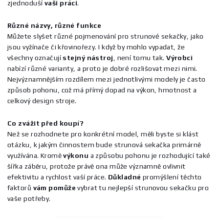
zjednoduší
vaši
práci
.
Různé názvy, různé funkce
Můžete slyšet různé pojmenování pro strunové sekačky, jako
jsou vyžínače či křovinořezy. I když by mohlo vypadat, že
všechny označují
stejný
nástroj
, není tomu tak.
Výrobci
nabízí různé varianty, a proto je dobré rozlišovat mezi nimi.
Nejvýznamnějším rozdílem mezi jednotlivými modely je často
způsob pohonu, což má přímý dopad na výkon, hmotnost a
celkový design stroje.
Co zvážit před koupí?
Než se rozhodnete pro konkrétní model, měli byste si klást
otázku, k jakým činnostem bude strunová sekačka primárně
využívána. Kromě
výkonu
a způsobu pohonu je rozhodující také
šířka záběru, protože právě ona může významně ovlivnit
efektivitu a rychlost vaší práce.
Důkladné
promýšlení těchto
faktorů
vám
pomůže
vybrat tu nejlepší strunovou sekačku pro
vaše potřeby.