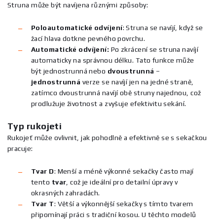
Struna může být navíjena různými způsoby:
Poloautomatické odvíjení
:
Struna se navíjí, když se
žací hlava dotkne pevného povrchu.
Automatické odvíjení:
Po zkrácení se struna navíjí
automaticky na správnou délku. Tato funkce může
být jednostrunná nebo
dvoustrunná
–
jednostrunná
verze se navíjí jen na jedné straně,
zatímco dvoustrunná navíjí obě struny najednou, což
prodlužuje životnost a zvyšuje efektivitu sekání.
Typ rukojeti
Rukojeť může ovlivnit, jak pohodlně a efektivně se s sekačkou
pracuje:
Tvar D
:
Menší a méně výkonné sekačky často mají
tento
tvar
, což je ideální pro detailní úpravy v
okrasných zahradách.
Tvar T
:
Větší a výkonnější sekačky s tímto tvarem
připomínají práci s tradiční kosou. U těchto modelů