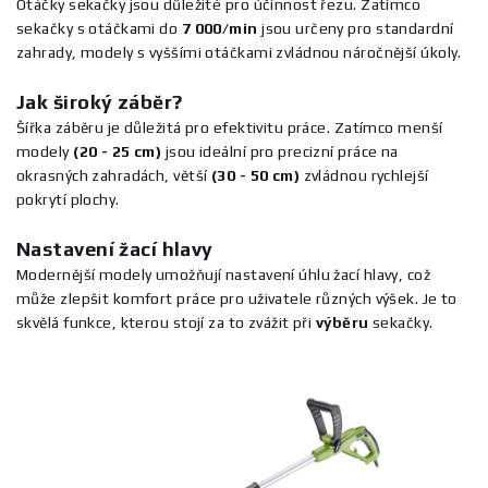
Otáčky sekačky jsou důležité pro účinnost řezu. Zatímco
sekačky s otáčkami do
7 000/min
jsou určeny pro standardní
zahrady, modely s vyššími otáčkami zvládnou náročnější úkoly.
Jak široký záběr?
Šířka záběru je důležitá pro efektivitu práce. Zatímco menší
modely
(20 - 25 cm)
jsou ideální pro precizní práce na
okrasných zahradách, větší
(30 - 50 cm)
zvládnou rychlejší
pokrytí plochy.
Nastavení žací hlavy
Modernější modely umožňují nastavení úhlu žací hlavy, což
může zlepšit komfort práce pro uživatele různých výšek. Je to
skvělá funkce, kterou stojí za to zvážit při
výběru
sekačky.