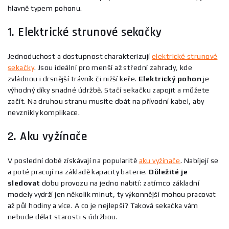
hlavně typem pohonu.
1. Elektrické strunové sekačky
Jednoduchost a dostupnost charakterizují
elektrické strunové
sekačky
. Jsou ideální pro menší až střední zahrady, kde
zvládnou i drsnější trávník či nižší keře.
Elektrický
pohon
je
výhodný díky snadné údržbě. Stačí sekačku zapojit a můžete
začít. Na druhou stranu musíte dbát na přívodní kabel, aby
nevznikly komplikace.
2. Aku vyžínače
V poslední době získávají na popularitě
aku vyžínače
. Nabíjejí se
a poté pracují na základě kapacity baterie.
Důležité
je
sledovat
dobu provozu na jedno nabití: zatímco základní
modely vydrží jen několik minut, ty výkonnější mohou pracovat
až půl hodiny a více. A co je nejlepší? Taková sekačka vám
nebude dělat starosti s údržbou.