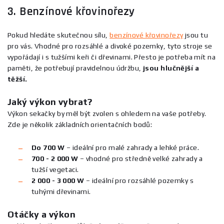
3. Benzínové křovinořezy
Pokud hledáte skutečnou sílu,
benzínové křovinořezy
jsou tu
pro vás. Vhodné pro rozsáhlé a divoké pozemky, tyto stroje se
vypořádají i s tužšími keři či dřevinami. Přesto je potřeba mít na
paměti, že potřebují pravidelnou údržbu,
jsou hlučnější a
těžší.
Jaký výkon vybrat?
Výkon sekačky by měl být zvolen s ohledem na vaše potřeby.
Zde je několik základních orientačních bodů:
Do 700 W
– ideální pro malé zahrady a lehké práce.
700 - 2 000 W
– vhodné pro středně velké zahrady a
tužší vegetaci.
2 000 - 3 000 W
– ideální pro rozsáhlé pozemky s
tuhými dřevinami.
Otáčky a výkon