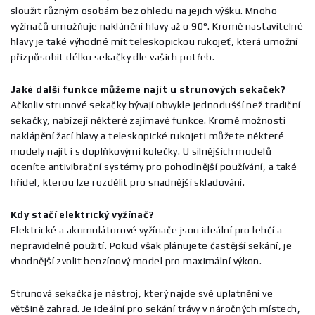
sloužit různým osobám bez ohledu na jejich výšku. Mnoho
vyžínačů umožňuje naklánění hlavy až o 90°. Kromě nastavitelné
hlavy je také výhodné mít teleskopickou rukojeť, která umožní
přizpůsobit délku sekačky dle vašich potřeb.
Jaké další funkce můžeme najít u strunových sekaček?
Ačkoliv strunové sekačky bývají obvykle jednodušší než tradiční
sekačky, nabízejí některé zajímavé funkce. Kromě možnosti
naklápění žací hlavy a teleskopické rukojeti můžete některé
modely najít i s doplňkovými kolečky. U silnějších modelů
oceníte antivibrační systémy pro pohodlnější používání, a také
hřídel, kterou lze rozdělit pro snadnější skladování.
Kdy stačí elektrický vyžínač?
Elektrické a akumulátorové vyžínače jsou ideální pro lehčí a
nepravidelné použití. Pokud však plánujete častější sekání, je
vhodnější zvolit benzínový model pro maximální výkon.
Strunová sekačka je nástroj, který najde své uplatnění ve
většině zahrad. Je ideální pro sekání trávy v náročných místech,