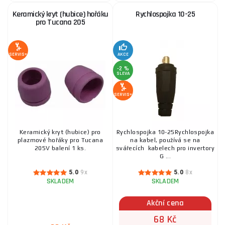
Krycí zorník 133x114x1 mm
Keramický kryt (hubice) hořáku
Rychlospojka 10-25
pro Tucana 205
39 Kč
SKLADEM
ks
KOUPIT
SERVIS+
AKCE
-2 %
Trubičkový svářecí drát 0,9 mm/1 kg
SLEVA
216 Kč
SKLADEM
SERVIS+
ks
KOUPIT
Keramický kryt (hubice) pro
Rychlospojka 10-25Rychlospojka
Elektrody na nerez OK 63.30 Ø 2,5 mm/1ks
plazmové hořáky pro Tucana
na kabel, používá se na
205V balení 1 ks.
svářecích kabelech pro invertory
G ...
29 Kč
SKLADEM
ks
KOUPIT
5.0
9x
5.0
8x
SKLADEM
SKLADEM
Akční cena
Kontaktní trubička 0,9 mm - závit M6, 6x25 mm, Cu
68 Kč