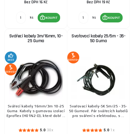
Bez DPH 16 Kč
Bez DPH 19 Kč
ks
ks
KOUPIT
KOUPIT
Svářecí kabely 3m/16mm, 10-
Svařovací kabely 25/5m - 35-
25 Guma
50 Guma
AKCE
SERVIS+
SERVIS+
Svářecí kabely 16mm/3m 10-25
Svařovací kabely-SK 5m/25 - 35-
Guma. Kabely s gumovou izolací
50 Gumové. Pár svářecích kabelů
Eproflex (H01N2-D), které dobř ...
pro sváření s elektrodou, s ...
5.0
30x
5.0
1x