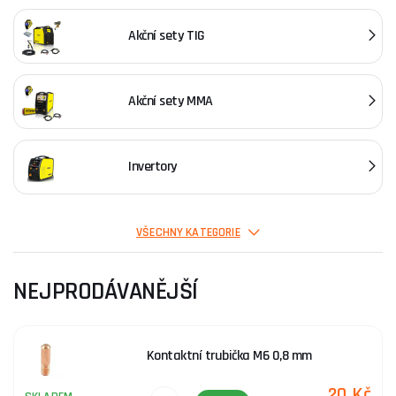
Akční sety TIG
Akční sety MMA
Invertory
Svářečky CO2 (mig-mag)
VŠECHNY KATEGORIE
NEJPRODÁVANĚJŠÍ
Plazmové řezačky
Kontaktní trubička M6 0,8 mm
Bodovací svářečky
20 Kč