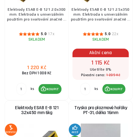
Elektrody ESAB E-B 121 2.0x300
Elektrody ESAB E-B 121 2.5x350
mm. Elektroda s univerzálním
mm. Elektroda s univerzálním
použitím pro svařování značně ...
použitím pro svařování značně ...
5.0
17x
5.0
22x
SKLADEM
SKLADEM
Akční cena
1 115 Kč
1 220 Kč
Ušetříte 8%
Bez DPH 1 008 Kč
1 209 Kč
Původní cena:
ks
ks
KOUPIT
KOUPIT
Elektrody ESAB E-B 121
Tryska pro plazmové hořáky
3.2x450 mm 6kg
PT-31, délka 16mm
SERVIS+
AKCE