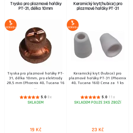
Tryska pro plazmové hořáky
Keramický kryt(hubice) pro
PT-31, délka 10mm
plazmové hořáky PT-31
SERVIS+
SERVIS+
Tryska pro plazmové hořáky PT-
Keramický kryt (hubice) pro
31, délka 10mm, pro elektrody
plazmové hořáky PT-31 (Phoenix
28,5 mm (Phoenix 40, Tucana 16
40, Tucana 160) Cena za 1 ks
...
5.0
8x
5.0
11x
SKLADEM
SKLADEM POUZE 3KS ZBOŽÍ
19 Kč
23 Kč