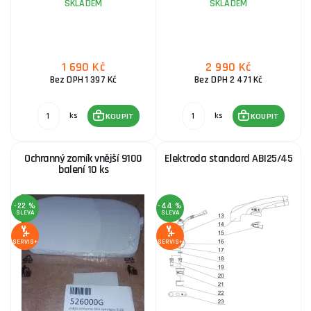
SKLADEM
SKLADEM
1 690 Kč
2 990 Kč
Bez DPH 1 397 Kč
Bez DPH 2 471 Kč
ks
ks
KOUPIT
KOUPIT
Ochranný zorník vnější 9100
Elektroda standard ABI25/45
balení 10 ks
-22 %
-44 %
SLEVA
SLEVA
SERVIS+
SERVIS+