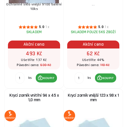
Ochranné sklo vnější 9100 balení
...
10ks
5.0
1x
5.0
1x
SKLADEM
SKLADEM POUZE 5KS ZBOŽÍ
Akční cena
Akční cena
493 Kč
62 Kč
Ušetříte 137 Kč
Ušetříte 44%
630 Kč
110 Kč
Původní cena:
Původní cena:
ks
ks
KOUPIT
KOUPIT
Krycí zorník vnitřní 94 x 45 x
Krycí zorník vnější 123 x 98 x 1
1,0 mm
mm
SERVIS+
SERVIS+