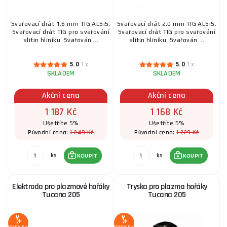
459 Kč
SKLADEM
ks
KOUPIT
Svařovací drát 1,6 mm TIG ALSi5.
Svařovací drát 2,0 mm TIG ALSi5.
Svařovací drát TIG pro svařování
Svařovací drát TIG pro svařování
slitin hliníku. Svařován ...
slitin hliníku. Svařován ...
Plynová tryska kónická MB 15
5.0
1x
5.0
1x
SKLADEM
SKLADEM
89 Kč
SKLADEM
ks
KOUPIT
Akční cena
Akční cena
1 187 Kč
1 168 Kč
Kontaktní trubička M6 0,8 mm
Ušetříte 5%
Ušetříte 5%
1 249 Kč
1 229 Kč
Původní cena:
Původní cena:
28 Kč
SKLADEM
ks
KOUPIT
ks
ks
KOUPIT
KOUPIT
Elektroda pro plazmové hořáky
Tryska pro plazma hořáky
Elektroda speciální ESAB OK 68.82 - 3,2 x 350
Tucana 205
Tucana 205
mm/1ks
44 Kč
SKLADEM
u dodavatele
ks
KOUPIT