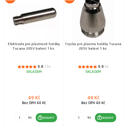
SERVIS+
SERVIS+
Držák elektrod 200 A GW
119 Kč
SKLADEM
ks
KOUPIT
Elektroda pro plazmové hořáky
Tryska pro plazma hořáky Tucana
Tucana 205V balení 1 ks.
205V balení 1 ks.
Elektroda nerez OK 63.30, Ø 1,6mm/1ks
19 Kč
5.0
13x
5.0
5x
SKLADEM
ks
KOUPIT
SKLADEM
SKLADEM
316LSi TIG 1,6mm svařovací drát Kowax / 1 KUS
49 Kč
49 Kč
Bez DPH 40 Kč
Bez DPH 40 Kč
19 Kč
SKLADEM
ks
KOUPIT
ks
ks
KOUPIT
KOUPIT