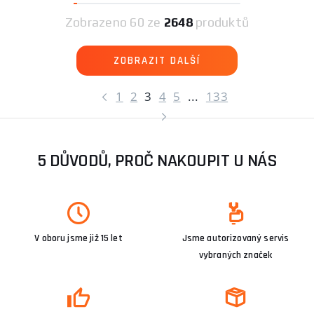
Zobrazeno
60 ze
2648
produktů
ZOBRAZIT DALŠÍ
1
2
3
4
5
...
133
5 DŮVODŮ, PROČ NAKOUPIT U NÁS
V oboru jsme již 15 let
Jsme autorizovaný servis
vybraných značek