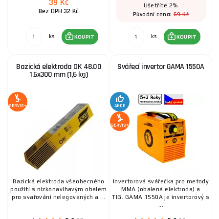
17 Kč
39 Kč
SKLADEM
Ušetříte 2%
ks
KOUPIT
Bez DPH 32 Kč
69 Kč
Původní cena:
ks
ks
KOUPIT
KOUPIT
Wolframové elektrody tig 3,2 mm zlatá/1ks
240 Kč
Bazická elektroda OK 48.00
Svářecí invertor GAMA 1550A
SKLADEM
ks
KOUPIT
1,6x300 mm (1,6 kg)
SERVIS+
AKCE
Těsnění pro redukční ventily univerzální
SERVIS+
19 Kč
SKLADEM
ks
KOUPIT
Bazická elektroda všeobecného
Invertorová svářečka pro metody
použití s nízkonavlhavým obalem
MMA (obalená elektroda) a
pro svařování nelegovaných a ...
TIG. GAMA 1550A je invertorový s
...