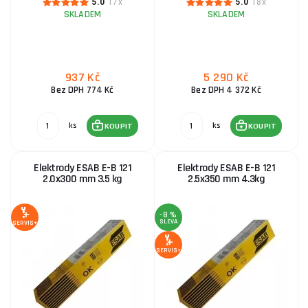
5.0
17x
5.0
18x
SKLADEM
SKLADEM
937 Kč
5 290 Kč
Bez DPH 774 Kč
Bez DPH 4 372 Kč
ks
ks
KOUPIT
KOUPIT
Elektrody ESAB E-B 121
Elektrody ESAB E-B 121
2.0x300 mm 3.5 kg
2.5x350 mm 4.3kg
-8 %
SLEVA
SERVIS+
SERVIS+