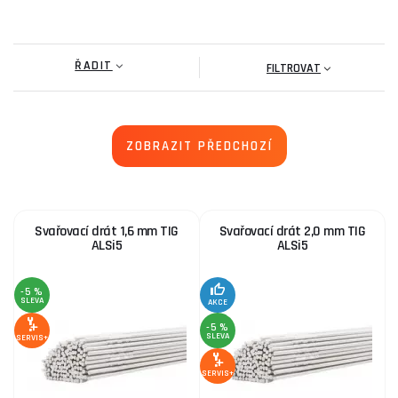
Kontaktní trubička M6 - 1,0mm
ŘADIT
29 Kč
FILTROVAT
SKLADEM
ks
KOUPIT
ZOBRAZIT PŘEDCHOZÍ
Kontaktní trubička M6 1,0 mm
19 Kč
SKLADEM
ks
KOUPIT
Svařovací drát 1,6 mm TIG
Svařovací drát 2,0 mm TIG
ALSi5
ALSi5
Elektroda na hliník OK 96.40 pr.2.4mm/350/1ks
-5 %
19 Kč
SLEVA
AKCE
SKLADEM
ks
KOUPIT
-5 %
SLEVA
SERVIS+
SERVIS+
KOWAX Svařovací drát G3Si1 ø 0,8 mm 5 kg