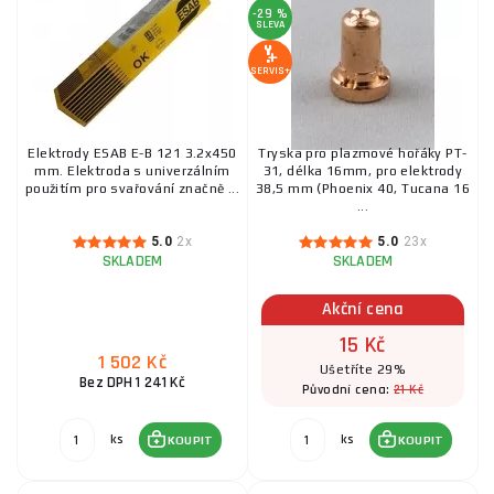
-29 %
SLEVA
SERVIS+
Elektrody ESAB E-B 121 3.2x450
Tryska pro plazmové hořáky PT-
mm. Elektroda s univerzálním
31, délka 16mm, pro elektrody
použitím pro svařování značně ...
38,5 mm (Phoenix 40, Tucana 16
...
5.0
2x
5.0
23x
SKLADEM
SKLADEM
Akční cena
15 Kč
1 502 Kč
Ušetříte 29%
Bez DPH 1 241 Kč
21 Kč
Původní cena:
ks
ks
KOUPIT
KOUPIT