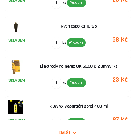
SKLADEM
ks
KOUPIT
Laserové Svářečky
Rychlospojka 10-25
Lasery Čistící
68 Kč
SKLADEM
ks
KOUPIT
Příslušenství ke svářecí technice
Elektrody na nerez OK 63.30 Ø 2,0mm/1ks
23 Kč
SKLADEM
ks
KOUPIT
KOWAX Separační sprej 400 ml
87 Kč
SKLADEM
ks
KOUPIT
DALŠÍ