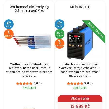
Krycí zorník 133x114x1 mm
Wolframové elektrody tig
KITin 1500 HF
2,4mm červená/1ks
39 Kč
SKLADEM
ks
KOUPIT
DÁREK ZDARMA
AKCE
AKCE
-15 %
Trubičkový svářecí drát 0,9 mm/1 kg
SLEVA
SERVIS+
216 Kč
SKLADEM
SERVIS+
ks
KOUPIT
Wolframová elektroda pro
Jednofázové invertorové
Elektrody na nerez OK 63.30 Ø 2,5 mm/1ks
svařování nerez oceli, mědi a
svařovací stroje vybavené HF
titanu stejnosměrným proudem
zapalováním pro svařování
s obsa ...
metodou TIG ...
29 Kč
SKLADEM
ks
KOUPIT
5.0
1x
5.0
5x
SKLADEM
SKLADEM
Akční cena
Kontaktní trubička 0,9 mm - závit M6, 6x25 mm, Cu
13 999 Kč