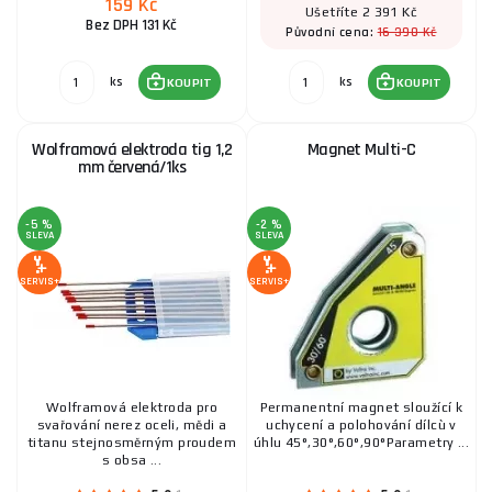
17 Kč
159 Kč
SKLADEM
Ušetříte 2 391 Kč
ks
KOUPIT
Bez DPH 131 Kč
16 390 Kč
Původní cena:
ks
ks
KOUPIT
KOUPIT
Wolframové elektrody tig 3,2 mm zlatá/1ks
240 Kč
Wolframová elektroda tig 1,2
Magnet Multi-C
SKLADEM
ks
KOUPIT
mm červená/1ks
-5 %
-2 %
SLEVA
SLEVA
Těsnění pro redukční ventily univerzální
SERVIS+
SERVIS+
19 Kč
SKLADEM
ks
KOUPIT
Wolframová elektroda pro
Permanentní magnet sloužící k
svařování nerez oceli, mědi a
uchycení a polohování dílcù v
titanu stejnosměrným proudem
úhlu 45°,30°,60°,90°Parametry ...
s obsa ...