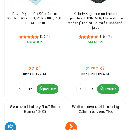
459 Kč
SKLADEM
ks
KOUPIT
Rozměry: 110 x 90 x 1 mm
Kabely s gumovou izolací
Použití: ASK 300, ASK 2000, ADF
Eproflex (H01N2-D), které dobře
13, ADF 700
snášejí teplotu a mráz. Měděné
já ...
Plynová tryska kónická MB 15
5.0
2x
5.0
17x
SKLADEM
SKLADEM
89 Kč
SKLADEM
ks
KOUPIT
27 Kč
2 292 Kč
Kontaktní trubička M6 0,8 mm
Bez DPH 22 Kč
Bez DPH 1 894 Kč
28 Kč
SKLADEM
ks
KOUPIT
ks
ks
KOUPIT
KOUPIT
Svařovací kabely 5m/25mm
Wolframová elektroda tig
Elektroda speciální ESAB OK 68.82 - 3,2 x 350
Guma 10-25
2,0mm červená/1ks
mm/1ks
44 Kč
SKLADEM
u dodavatele
ks
KOUPIT