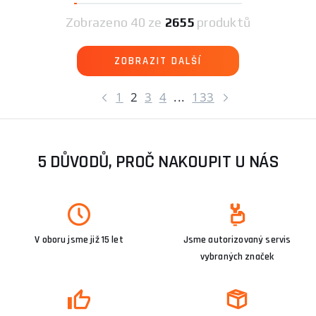
Zobrazeno
40 ze
2655
produktů
ZOBRAZIT DALŠÍ
1
2
3
4
...
133
5 DŮVODŮ, PROČ NAKOUPIT U NÁS
V oboru jsme již 15 let
Jsme autorizovaný servis
vybraných značek