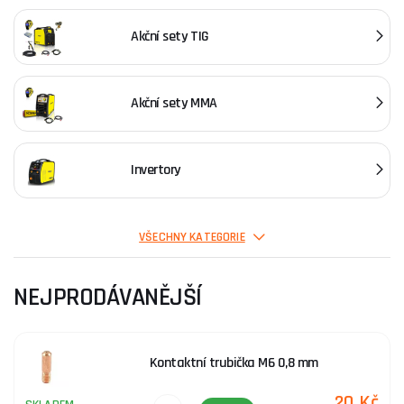
Akční sety TIG
Akční sety MMA
Invertory
Svářečky CO2 (mig-mag)
VŠECHNY KATEGORIE
NEJPRODÁVANĚJŠÍ
Plazmové řezačky
Kontaktní trubička M6 0,8 mm
Bodovací svářečky
20 Kč