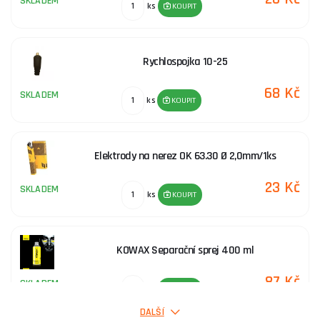
SKLADEM
ks
KOUPIT
Laserové Svářečky
Rychlospojka 10-25
Lasery Čistící
68 Kč
SKLADEM
ks
KOUPIT
Příslušenství ke svářecí technice
Elektrody na nerez OK 63.30 Ø 2,0mm/1ks
23 Kč
SKLADEM
ks
KOUPIT
KOWAX Separační sprej 400 ml
87 Kč
SKLADEM
ks
KOUPIT
DALŠÍ