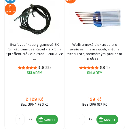
AKCE
SERVIS+
SERVIS+
Držák elektrod 200 A GW
119 Kč
SKLADEM
ks
KOUPIT
Svařovací kabely gumové-SK
Wolframová elektroda pro
5m/25 Gumové Kabel - 2 x 5 m
svařování nerez oceli, mědi a
EproflexDržák elektrod - 200 A Ze
titanu stejnosměrným proudem
Elektroda nerez OK 63.30, Ø 1,6mm/1ks
...
s obsa ...
19 Kč
5.0
28x
5.0
1x
SKLADEM
ks
KOUPIT
SKLADEM
SKLADEM
316LSi TIG 1,6mm svařovací drát Kowax / 1 KUS
2 129 Kč
129 Kč
Bez DPH 1 760 Kč
Bez DPH 107 Kč
19 Kč
SKLADEM
ks
KOUPIT
ks
ks
KOUPIT
KOUPIT