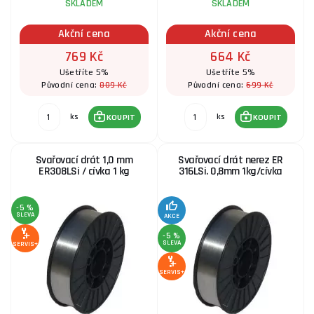
SKLADEM
SKLADEM
Akční cena
Akční cena
769 Kč
664 Kč
Ušetříte 5%
Ušetříte 5%
809 Kč
699 Kč
Původní cena:
Původní cena:
ks
ks
KOUPIT
KOUPIT
Svařovací drát 1,0 mm
Svařovací drát nerez ER
ER308LSi / cívka 1 kg
316LSi. 0,8mm 1kg/cívka
-5 %
SLEVA
AKCE
-5 %
SLEVA
SERVIS+
SERVIS+