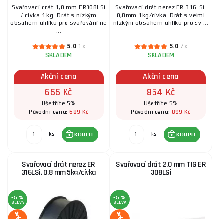
Svařovací drát 1,0 mm ER308LSi
Svařovací drát nerez ER 316LSi.
/ cívka 1 kg. Drát s nízkým
0,8mm 1kg/cívka. Drát s velmi
obsahem uhlíku pro svařování ne
nízkým obsahem uhlíku pro sv ...
...
5.0
1x
5.0
7x
SKLADEM
SKLADEM
Akční cena
Akční cena
655 Kč
854 Kč
Ušetříte 5%
Ušetříte 5%
689 Kč
899 Kč
Původní cena:
Původní cena:
ks
ks
KOUPIT
KOUPIT
Svařovací drát nerez ER
Svařovací drát 2,0 mm TIG ER
316LSi. 0,8 mm 5kg/cívka
308LSi
-5 %
-5 %
SLEVA
SLEVA