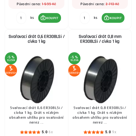
1 599 Kč
2 713 Kč
Původní cena:
Původní cena:
ks
ks
KOUPIT
KOUPIT
Svařovací drát 0,6 ER308LSi /
Svařovací drát 0,8 mm
cívka 1 kg
ER308LSi / cívka 1 kg
-5 %
-5 %
SLEVA
SLEVA
SERVIS+
SERVIS+
Svařovací drát 0,6 ER308LSi /
Svařovací drát 0,8 ER308LSi /
cívka 1 kg. Drát s nízkým
cívka 1 kg. Drát s nízkým
obsahem uhlíku pro svařování
obsahem uhlíku pro svařování
nerez ...
nerez ...
5.0
6x
5.0
9x