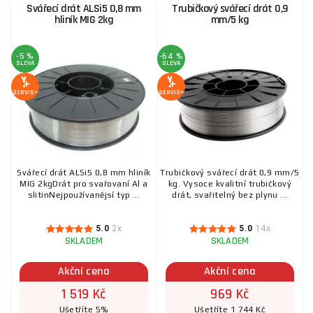
Svářecí drát ALSi5 0,8 mm
Trubičkový svářecí drát 0,9
hliník MIG 2kg
mm/5 kg
-5 %
-64 %
SLEVA
SLEVA
SERVIS+
SERVIS+
Svářecí drát ALSi5 0,8 mm hliník
Trubičkový svářecí drát 0,9 mm/5
MIG 2kgDrát pro svařovaní Al a
kg. Vysoce kvalitní trubičkový
slitinNejpoužívanějsí typ ...
drát, svařitelný bez plynu ...
5.0
2x
5.0
14x
SKLADEM
SKLADEM
Akční cena
Akční cena
1 519 Kč
969 Kč
Ušetříte 5%
Ušetříte 1 744 Kč