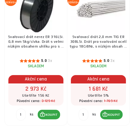
SERVIS+
SERVIS+
Svařovací drát nerez ER 316LSi.
Svařovací drát 2,0 mm TIG ER
0,8 mm 5kg/cívka. Drát s velmi
308LSi. Drát pro svařování ocelí
nízkým obsahem uhlíku pro s ...
typu 18Cr8Ni, s nízkým obsah ...
5.0
3x
5.0
3x
SKLADEM
SKLADEM
Akční cena
Akční cena
2 973 Kč
1 681 Kč
Ušetříte 156 Kč
Ušetříte 5%
3 129 Kč
1 769 Kč
Původní cena:
Původní cena:
ks
ks
KOUPIT
KOUPIT