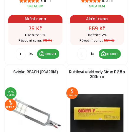
5.0
1x
5.0
1x
SKLADEM
SKLADEM
Akční cena
Akční cena
75 Kč
559 Kč
Ušetříte 5%
Ušetříte 2%
79 Kč
561 Kč
Původní cena:
Původní cena:
ks
ks
KOUPIT
KOUPIT
Svěrka REACH (PGA20M)
Rutilové elektrody Sider F 2,5 x
300mm
-2 %
SLEVA
SERVIS+
SERVIS+