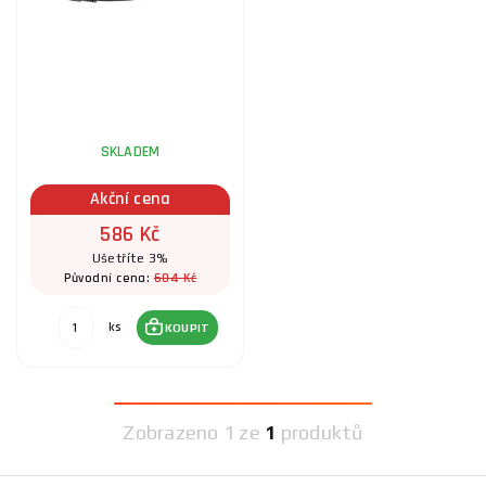
výběrem správného produktu.
SKLADEM
Akční cena
586 Kč
Ušetříte 3%
604 Kč
Původní cena:
ks
KOUPIT
Zobrazeno
1 ze
1
produktů