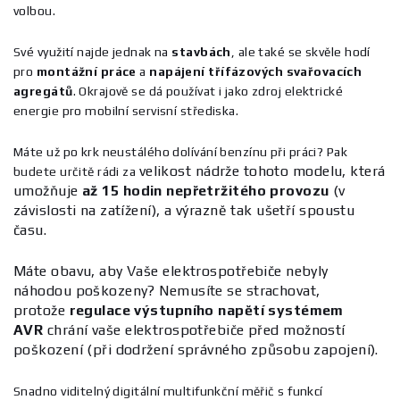
volbou.
Své využití najde jednak na
stavbách
, ale také se skvěle hodí
pro
montážní práce
a
napájení třífázových svařovacích
agregátů
. Okrajově se dá používat i jako zdroj elektrické
energie pro mobilní servisní střediska.
Máte už po krk neustálého dolívání benzínu při práci? Pak
velikost nádrže tohoto modelu, která
budete určitě rádi za
umožňuje
až 15 hodin nepřetržitého provozu
(v
závislosti na zatížení), a výrazně tak ušetří spoustu
času.
Máte obavu, aby Vaše elektrospotřebiče nebyly
náhodou poškozeny? Nemusíte se strachovat,
protože
regulace výstupního napětí systémem
AVR
chrání vaše elektrospotřebiče před možností
poškození (při dodržení správného způsobu zapojení).
Snadno viditelný digitální multifunkční měřič s funkcí