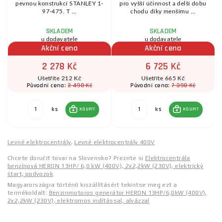
pevnou konstrukcí STANLEY 1-
pro vyšší účinnost a delší dobu
o
97-475. T ...
chodu díky menšímu ...
SKLADEM
SKLADEM
u dodavatele
u dodavatele
Akční cena
Akční cena
2 278 Kč
6 725 Kč
Ušetříte 212 Kč
Ušetříte 665 Kč
2 490 Kč
7 390 Kč
Původní cena:
Původní cena:
ks
ks
KOUPIT
KOUPIT
Levné elektrocentrály
,
Levné elektrocentrály 400V
Chcete doručiť tovar na Slovensko? Prezrite si
Elektrocentrála
benzínová HERON 13HP/ 6,0 kW (400V), 2x2,2kW (230V), elektrický
štart, podvozok
Magyarországra történő kiszállításért tekintse meg ezt a
termékoldalt:
Benzinmotoros generátor HERON 13HP/6,0kW (400V),
2x2,2kW (230V), elektromos indítással, alvázzal