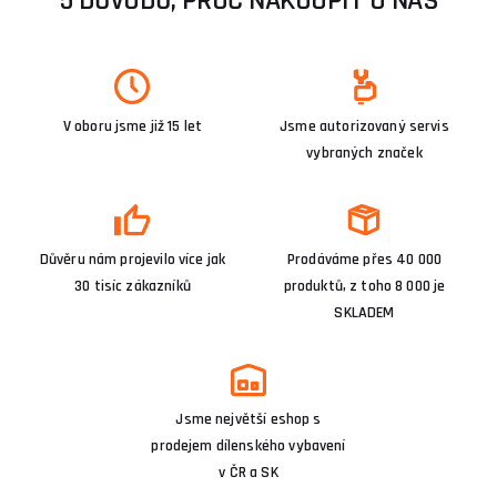
5 DŮVODŮ, PROČ NAKOUPIT U NÁS
V oboru jsme již 15 let
Jsme autorizovaný servis
vybraných značek
Důvěru nám projevilo více jak
Prodáváme přes 40 000
30 tisíc zákazníků
produktů, z toho 8 000 je
SKLADEM
Jsme největší eshop s
prodejem dílenského vybavení
v ČR a SK