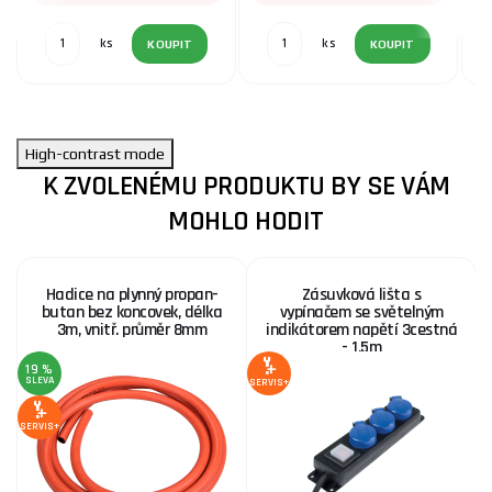
ks
ks
KOUPIT
KOUPIT
High-contrast mode
K ZVOLENÉMU PRODUKTU BY SE VÁM
MOHLO HODIT
Hadice na plynný propan-
Zásuvková lišta s
butan bez koncovek, délka
vypínačem se světelným
3m, vnitř. průměr 8mm
indikátorem napětí 3cestná
- 1,5m
19 %
SLEVA
S
SERVIS+
SERVIS+
SE