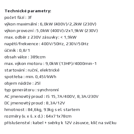
Technické parametry:
počet fází : 3f
výkon maximální : 6,0kW (400V)/2,2kW (230V)
výkon provozní : 5,0kW (400V)/2x1,9kW (230V)
max. odběr z 230V zásuvky : < 1,9kW
napětí/frekvence : 400V/50Hz, 230V/50Hz
účiník : 0,8/1
obsah válce : 389ccm
max. výkon motoru : 9,0kW (13HP)/4000min-1
startování : ruční, elektrické
spotřeba : min. 0,45l/kWh
objem nádrže : 25l
typ generátoru : synchronní
AC jmenovitý proud : IS 15,7A/400V, 8,3A/230V
DC jmenovitý proud : 8,3A/12V
hmotnost : 84,6kg, 93kg s el. startem
rozměry (v. x š. x d.) : 64x71x78cm
příslušenství : kabel + svěrky k 12V zásuvce, klíč na svíčku