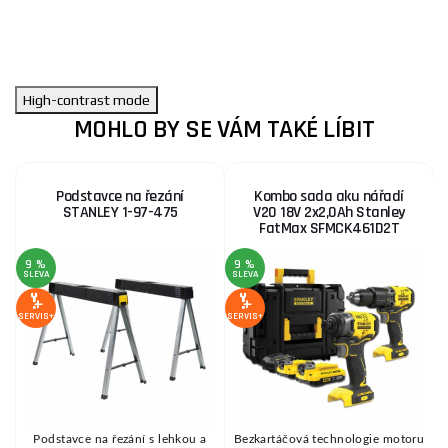
High-contrast mode
MOHLO BY SE VÁM TAKÉ LÍBIT
Podstavce na řezání
Kombo sada aku nářadí
STANLEY 1-97-475
V20 18V 2x2,0Ah Stanley
FatMax SFMCK461D2T
9 %
9 %
SLEVA
SLEVA
SE
SERVIS+
SERVIS+
Podstavce na řezání s lehkou a
Bezkartáčová technologie motoru