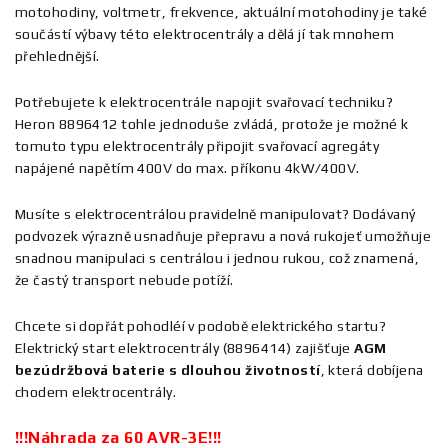
motohodiny, voltmetr, frekvence, aktuální motohodiny je také
součástí výbavy této elektrocentrály a dělá jí tak mnohem
přehlednější.
Potřebujete k elektrocentrále napojit svařovací techniku?
Heron 8896412 tohle jednoduše zvládá, protože je možné k
tomuto typu elektrocentrály připojit svařovací agregáty
napájené napětím 400V do max. příkonu 4kW/400V.
Musíte s elektrocentrálou pravidelně manipulovat? Dodávaný
podvozek výrazně usnadňuje přepravu a nová rukojeť umožňuje
snadnou manipulaci s centrálou i jednou rukou, což znamená,
že častý transport nebude potíží.
Chcete si dopřát pohodléí v podobě elektrického startu?
Elektrický start elektrocentrály (8896414) zajišťuje
AGM
bezúdržbová baterie s dlouhou životností
, která dobíjena
chodem elektrocentrály.
!!!Náhrada za 60 AVR-3E!!!