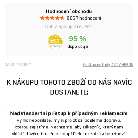
Hodnocení obchodu
8667 hodnocení
Dobrá spolupráce. Petr
95 %
doporučuje
DALŠÍ MODELY
Elektrocentrály 400V HERON
K NÁKUPU TOHOTO ZBOŽÍ OD NÁS NAVÍC
DOSTANETE:
Nadstandartní přístup k případným reklamacím
Vy nic neposíláte, my si pro zboží pošleme dopravu,
kterou zajistíme. Nechceme, aby zákazník, který nám
vkládá důvěru tím, že nakoupí Elektrocentrála benzínová