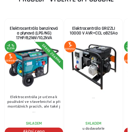
Elektrocentrála benzínová
Elektrocentrála GRIZZLI
a plynová (LPG/NG)
10000 V AVR+CCL oBZSAo
17HP/8,2kW/10,2kVA
(400V), 6,5kW (230V),
DÁREK ZDARMA
-4 %
-3 
elektrický start, dálkové
SLEVA
SLE
SERVIS+
ovládání
SERVIS+
SERV
Elektrocentrála je určena k
...
používání ve stavebnictví a při
montážních pracích, ale také j
n
...
SKLADEM
SKLADEM
u dodavatele
Akční cena