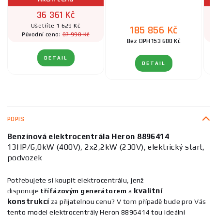
36 361 Kč
Ušetříte 1 629 Kč
185 856 Kč
37 990 Kč
Původní cena:
Bez DPH 153 600 Kč
DETAIL
DETAIL
POPIS
Benzínová elektrocentrála Heron 8896414
13HP/6,0kW
(400V), 2x2,2kW (230V), elektrický start,
podvozek
Potřebujete si koupit elektrocentrálu, jenž
kvalitní
disponuje
třífázovým generátorem
a
konstrukcí
za přijatelnou cenu? V tom případě bude pro Vás
tento model elektrocentrály Heron 8896414 tou ideální