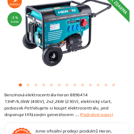
DÁREK ZDARMA
SERVIS+
-3 %
SLEVA
Benzínová elektrocentrála Heron 8896414
13HP/6,0kW (400V), 2x2,2kW (230V), elektrický start,
podvozek Potřebujete si koupit elektrocentrálu, jenž
disponuje třífázovým generátorem ...
(Podrobný popis)
Jsme oficiální prodejci produktů Heron,