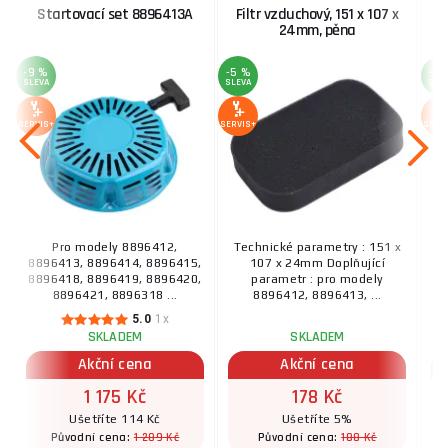
Startovací set 8896413A
Filtr vzduchový, 151 x 107 x
24mm, pěna
-9 %
-5 %
-3 
SLEVA
SLEVA
SLE
SERVIS+
SERVIS+
SERV
Pro modely 8896412,
Technické parametry : 151 x
T
8896413, 8896414, 8896415,
107 x 24mm Doplňující
8896418, 8896419, 8896420,
parametr : pro modely
8896421, 8896318 ...
8896412, 8896413, ...
5.0
1x
SKLADEM
SKLADEM
Akční cena
Akční cena
1 175 Kč
178 Kč
Ušetříte 114 Kč
Ušetříte 5%
1 289 Kč
188 Kč
Původní cena:
Původní cena: