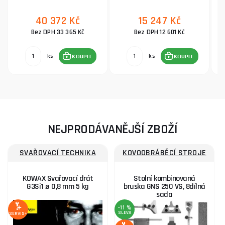
40 372 Kč
15 247 Kč
Bez DPH 33 365 Kč
Bez DPH 12 601 Kč
ks
ks
KOUPIT
KOUPIT
NEJPRODÁVANĚJŠÍ ZBOŽÍ
SVAŘOVACÍ TECHNIKA
KOVOOBRÁBĚCÍ STROJE
KOWAX Svařovací drát
Stolní kombinovaná
G3Si1 ø 0,8 mm 5 kg
bruska GNS 250 VS, 8dílná
sada
-11 %
SLEVA
SERVIS+