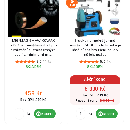
SERVIS+
AUT
MIG/MAG-GMAW KOWAX
Bruska na mokré jemné
G3Si1 je poměděný drát pro
broušení GÜDE. Tato bruska je
svařování a jemnozrnných
ideální pro broušení seker,
ocelí s minimální m ...
nůžek, nož ...
5.0
119x
5.0
1x
SKLADEM
SKLADEM
Akční cena
5 930 Kč
459 Kč
Ušetříte 739 Kč
Bez DPH 379 Kč
6 669 Kč
Původní cena:
ks
ks
KOUPIT
KOUPIT