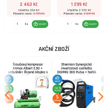
2 463 Kč
1 299 Kč
Ušetříte 336 Kč
Ušetříte 2 592 Kč
2 799 Kč
3 891 Kč
Původní cena:
Původní cena:
ks
ks
KOUPIT
KOUPIT
AKČNÍ ZBOŽÍ
Šroubový kompresor
Sherman Synergická
Atmos Albert E.50 +
invertorová svářečka
v
vzdušník+ Řízená klapka s
DIGIMIG 300 Pulse + hořák
doběhem
MIG 25/4m, kabely
AKCE
AKCE
AKC
-16 %
-14 %
-3 
SLEVA
SLEVA
SLE
SERVIS+
SERVIS+
SERV