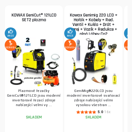
KOWAX GeniCut® 121LCD
Kowax Genimig 220 LCD +
SET2 plazma
Hořák + Kabely + Red.
Ventil + Kukla + Drát +
Sprej + Vozík + Redukce +
plná Láhev Co2
AKCE
AKCE
AKC
SERVIS+
SERVIS+
SERV
Plazmové řezačky
GeniMig®220LCD jsou
Z
GeniCut®121LCD jsou moderní
moderní invertorové svařovací
invertorové řezací zdroje
zdroje nabízející velmi
nabízející velmi vy ...
vysokou všestran ...
5.0
16x
SKLADEM
SKLADEM