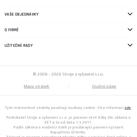
VAŠE OBJEDNÁVKY
O FIRMĚ
UŽITEČNÉ RADY
© 2008 - 2026 Stroje a vybavení s.r.o.
Mapa stránek
Osobní údaje
Tyto internetové stránky používají soubory cookie. Více informací
zde
.
Podnikatel Stroje a vybavení s.r.o. je povinen vést tržby dle zákona o
EET a to od data 1.3.2017.
Podle zákona o evidenci tržeb je prodávající povinen vystavit
kupujícímu účtenku.
Zároveň je povinen zaevidovat přijatou tržbu u správce daně online, v