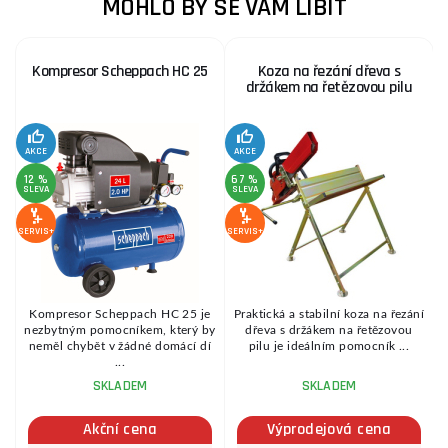
MOHLO BY SE VÁM LÍBIT
Kompresor Scheppach HC 25
Koza na řezání dřeva s
držákem na řetězovou pilu
AKCE
AKCE
SE
12 %
67 %
SLEVA
SLEVA
SERVIS+
SERVIS+
Kompresor Scheppach HC 25 je
Praktická a stabilní koza na řezání
é
nezbytným pomocníkem, který by
dřeva s držákem na řetězovou
.
neměl chybět v žádné domácí dí
pilu je ideálním pomocník ...
...
SKLADEM
SKLADEM
Akční cena
Výprodejová cena