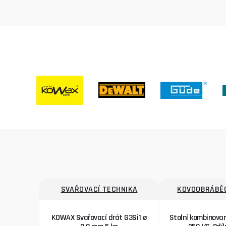
SVAŘOVACÍ TECHNIKA
KOVOOBRÁBĚC
KOWAX Svařovací drát G3Si1 ø
Stolní kombinova