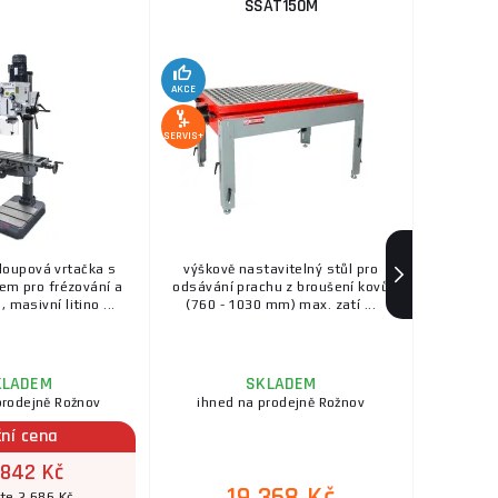
SSAT150M
AKCE
SERVIS+
loupová vrtačka s
výškově nastavitelný stůl pro
em pro frézování a
odsávání prachu z broušení kovů
, masivní litino ...
(760 - 1030 mm) max. zatí ...
KLADEM
SKLADEM
prodejně Rožnov
ihned na prodejně Rožnov
ční cena
 842 Kč
íte 2 686 Kč