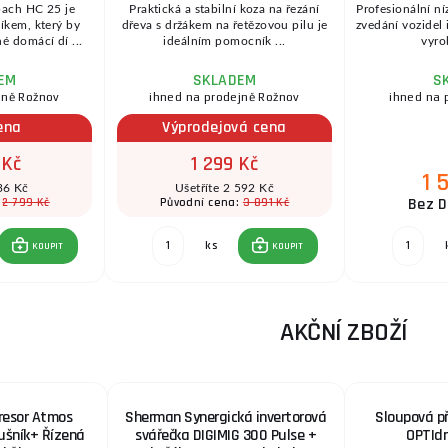
ach HC 25 je
Praktická a stabilní koza na řezání
Profesionální ní
kem, který by
dřeva s držákem na řetězovou pilu je
zvedání vozidel
é domácí dí ...
ideálním pomocník ...
vyro
EM
SKLADEM
S
jně Rožnov
ihned na prodejně Rožnov
ihned na 
ena
Výprodejová cena
 Kč
1 299 Kč
1 
36 Kč
Ušetříte 2 592 Kč
Bez D
2 799 Kč
3 891 Kč
:
Původní cena:
ks
KOUPIT
KOUPIT
AKČNÍ ZBOŽÍ
resor Atmos
Sherman Synergická invertorová
Sloupová p
dušník+ Řízená
svářečka DIGIMIG 300 Pulse +
OPTIdr