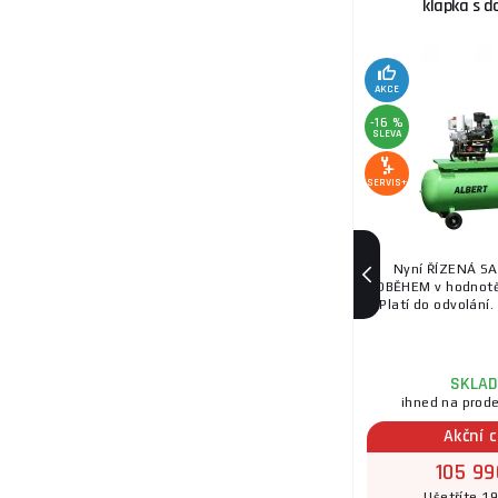
klapka s 
AKCE
-16 %
SLEVA
SERVIS+
Nyní ŘÍZENÁ SA
DOBĚHEM v hodnotě
Platí do odvolání. 
SKLA
ihned na prod
Akční 
105 99
Ušetříte 1