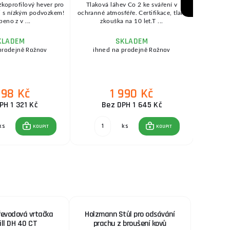
zkoprofilový hever pro
Tlaková láhev Co 2 ke sváření v
GeniMi
 i s nízkým podvozkem!
ochranné atmosféře. Certifikace, tlak.
invertorov
beno z v ...
zkouška na 10 let.T ...
velm
KLADEM
SKLADEM
prodejně Rožnov
ihned na prodejně Rožnov
ihne
598 Kč
1 990 Kč
PH 1 321 Kč
Bez DPH 1 645 Kč
B
ks
ks
KOUPIT
KOUPIT
řevodová vrtačka
Holzmann Stůl pro odsávání
ill DH 40 CT
prachu z broušení kovů