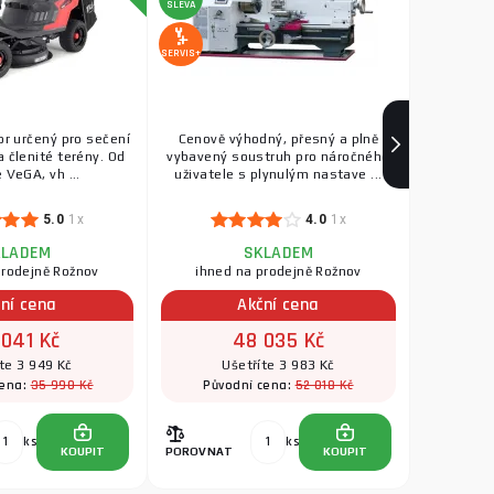
SLEVA
SERVIS+
or určený pro sečení
Cenově výhodný, přesný a plně
a členité terény. Od
vybavený soustruh pro náročného
 VeGA, vh ...
uživatele s plynulým nastave ...
5.0
1x
4.0
1x
KLADEM
SKLADEM
prodejně Rožnov
ihned na prodejně Rožnov
ní cena
Akční cena
 041 Kč
48 035 Kč
te 3 949 Kč
Ušetříte 3 983 Kč
35 990 Kč
52 018 Kč
cena:
Původní cena:
ks
ks
KOUPIT
POROVNAT
KOUPIT