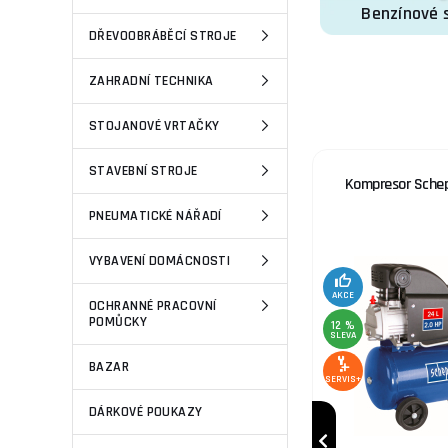
Benzínové 
DŘEVOOBRÁBĚCÍ STROJE
ZAHRADNÍ TECHNIKA
High-contrast mode
STOJANOVÉ VRTAČKY
STAVEBNÍ STROJE
vit M6 -
Kleště manipulační na nerez.
Kompresor Sche
Cu
stahovací pásky, do max. šíře
PNEUMATICKÉ NÁŘADÍ
pásku 12mm
VYBAVENÍ DOMÁCNOSTI
3 %
SLEVA
AKCE
OCHRANNÉ PRACOVNÍ
POMŮCKY
12 %
SLEVA
SERVIS+
BAZAR
SERVIS+
DÁRKOVÉ POUKAZY