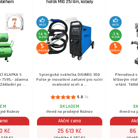
doběhem
hořák MIG 25/4m, kabely
AKCE
AKCE
-14 %
-3 %
SLEVA
SLEVA
SERVIS+
SERVIS+
CÍ KLAPKA S
Synergická svářečka DIGIMIG 300
Převodová s
 7595,- zdarma.
Pulse je inovativní zařízení pro ruční
křížovým stol
Základní po ...
svařování oceli a ...
vrtání. Těžké
5.0
5x
DEM
SKLADEM
S
ejně Rožnov
ihned na prodejně Rožnov
ihned na 
cena
Akční cena
Ak
0 Kč
25 613 Kč
86
9 519 Kč
Ušetříte 4 287 Kč
Ušetř