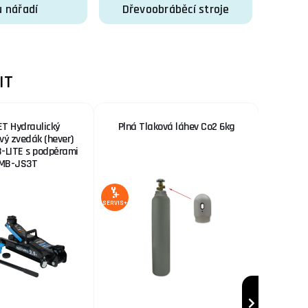
 nářadí
Dřevoobráběcí stroje
IT
T Hydraulický
Plná Tlaková láhev Co2 6kg
Kowax G
ový zvedák (hever)
+ Kabely
-LITE s podpěrami
Drát + S
 MB-JS3T
SERVIS+
AKCE
SERVIS+