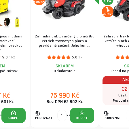
SLEVA
SERVIS+
SERVIS+
jsou moderní
Zahradní traktor určený pro údržbu
Zahradní trakt
svařovací
větších travnatých ploch a
větších ploch 
 velmi vysokou
pravidelné sečení. Jeho kon ...
výrobce
 ...
5.0
16x
5.0
1x
DEM
SKLADEM
S
jně Rožnov
u dodavatele
ihned na 
Akč
32
7 Kč
75 990 Kč
Ušetří
Původní 
 601 Kč
Bez DPH 62 802 Kč
s
ks
KOUPIT
POROVNAT
KOUPIT
POROVNAT