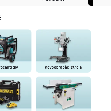
E
rocentrály
Kovoobráběcí stroje