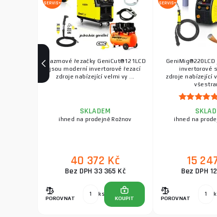
SERVIS+
SERVIS+
Plazmové řezačky GeniCut®121LCD
GeniMig®220LCD 
jsou moderní invertorové řezací
invertorové 
zdroje nabízející velmi vy ...
zdroje nabízející
všestran
SKLADEM
SKLA
ihned na prodejně Rožnov
ihned na prode
40 372 Kč
15 24
Bez DPH 33 365 Kč
Bez DPH 12
ks
k
POROVNAT
KOUPIT
POROVNAT