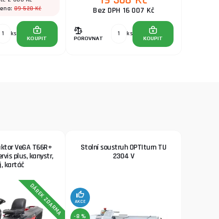
19 368 Kč
89 528 Kč
cena:
Bez DPH 16 007 Kč
ks
ks
KOUPIT
POROVNAT
KOUPIT
aktor VeGA T66R+
Stolní soustruh OPTIturn TU
rvis plus, kanystr,
2304 V
j, kartáč
DÁREK ZDARMA
AKCE
-8 %