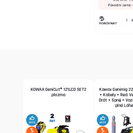
Původní cena:
POROVNAT
KOWAX GeniCut® 121LCD SET2
Kowax Genimig 22
plazma
+ Kabely + Red. Ve
Drát + Sprej + Voz
plná Láhe
AKCE
AKCE