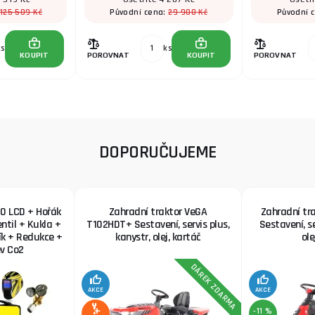
125 509 Kč
29 900 Kč
Původní cena:
Původní 
ks
ks
KOUPIT
POROVNAT
KOUPIT
POROVNAT
DOPORUČUJEME
0 LCD + Hořák
Zahradní traktor VeGA
Zahradní tr
ntil + Kukla +
T102HDT+ Sestavení, servis plus,
Sestavení, se
ík + Redukce +
kanystr, olej, kartáč
ole
v Co2
DÁREK ZDARMA
AKCE
AKCE
-11 %