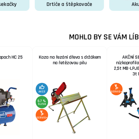
sekačky
Drtiče a štěpkovače
Aku
MOHLO BY SE VÁM LÍB
ppach HC 25
Koza na řezání dřeva s držákem
AKČNÍ SE
na řetězovou pilu
nízkoprofil
2,5t MB-LPJB
3t
AKCE
SERVIS+
67 %
SLEVA
SERVIS+