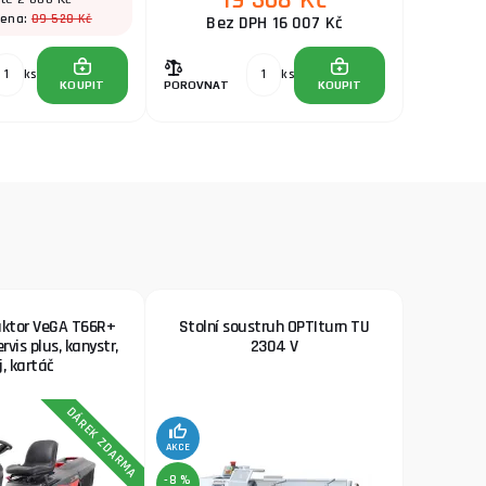
19 368 Kč
89 528 Kč
cena:
Bez DPH 16 007 Kč
ks
ks
KOUPIT
POROVNAT
KOUPIT
aktor VeGA T66R+
Stolní soustruh OPTIturn TU
rvis plus, kanystr,
2304 V
j, kartáč
DÁREK ZDARMA
AKCE
-8 %