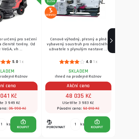
SLEVA
SERVIS+
or určený pro sečení
Cenově výhodný, přesný a plně
a členité terény. Od
vybavený soustruh pro náročného
 VeGA, vh ...
uživatele s plynulým nastave ...
5.0
1x
4.0
1x
KLADEM
SKLADEM
prodejně Rožnov
ihned na prodejně Rožnov
ní cena
Akční cena
 041 Kč
48 035 Kč
te 3 949 Kč
Ušetříte 3 983 Kč
35 990 Kč
52 018 Kč
cena:
Původní cena:
ks
ks
KOUPIT
POROVNAT
KOUPIT