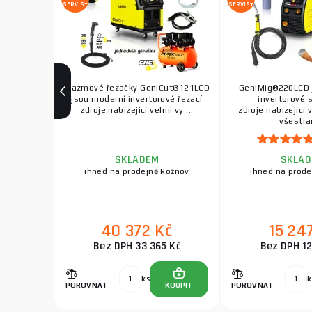
SERVIS+
SERVIS+
Plazmové řezačky GeniCut®121LCD
GeniMig®220LCD 
jsou moderní invertorové řezací
invertorové 
zdroje nabízející velmi vy ...
zdroje nabízející
všestran
SKLADEM
SKLA
ihned na prodejně Rožnov
ihned na prode
40 372 Kč
15 24
Bez DPH 33 365 Kč
Bez DPH 12
ks
k
POROVNAT
KOUPIT
POROVNAT