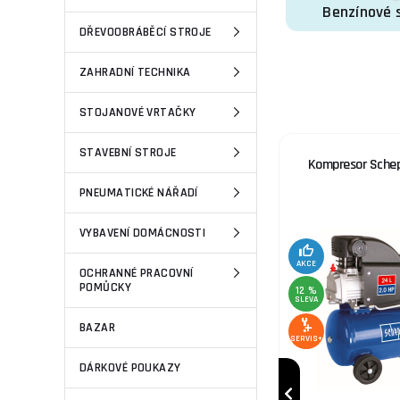
Benzínové 
DŘEVOOBRÁBĚCÍ STROJE
ZAHRADNÍ TECHNIKA
High-contrast mode
STOJANOVÉ VRTAČKY
STAVEBNÍ STROJE
vit M6 -
Kleště manipulační na nerez.
Kompresor Sche
Cu
stahovací pásky, do max. šíře
PNEUMATICKÉ NÁŘADÍ
pásku 12mm
VYBAVENÍ DOMÁCNOSTI
3 %
SLEVA
AKCE
OCHRANNÉ PRACOVNÍ
POMŮCKY
12 %
SLEVA
SERVIS+
BAZAR
SERVIS+
DÁRKOVÉ POUKAZY