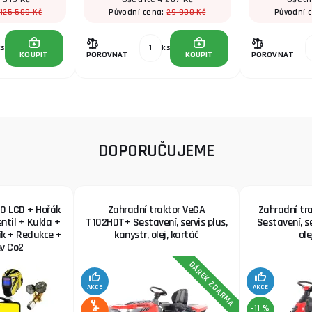
125 509 Kč
29 900 Kč
Původní cena:
Původní 
ks
ks
KOUPIT
POROVNAT
KOUPIT
POROVNAT
DOPORUČUJEME
0 LCD + Hořák
Zahradní traktor VeGA
Zahradní tr
ntil + Kukla +
T102HDT+ Sestavení, servis plus,
Sestavení, se
ík + Redukce +
kanystr, olej, kartáč
ole
v Co2
DÁREK ZDARMA
AKCE
AKCE
-11 %