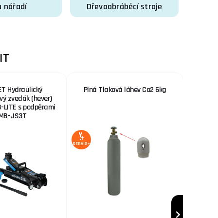
 nářadí
Dřevoobráběcí stroje
IT
T Hydraulický
Plná Tlaková láhev Co2 6kg
Kowax G
ový zvedák (hever)
+ Kabely
-LITE s podpěrami
Drát + S
 MB-JS3T
SERVIS+
AKCE
SERVIS+