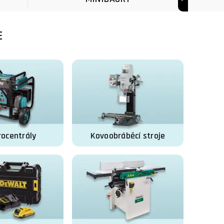
E
rocentrály
Kovoobráběcí stroje