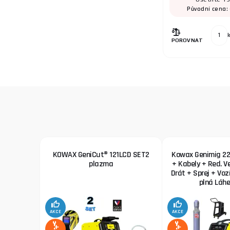
Původní cena:
POROVNAT
KOWAX GeniCut® 121LCD SET2
Kowax Genimig 22
plazma
+ Kabely + Red. Ve
Drát + Sprej + Voz
plná Láhe
AKCE
AKCE