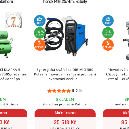
doběhem
hořák MIG 25/4m, kabely
AKCE
AKCE
-14 %
-3 %
SLEVA
SLEVA
SERVIS+
SERVIS+
CÍ KLAPKA S
Synergická svářečka DIGIMIG 300
Převodová s
 7595,- zdarma.
Pulse je inovativní zařízení pro ruční
křížovým stol
Základní po ...
svařování oceli a ...
vrtání. Těžké
5.0
5x
DEM
SKLADEM
S
ejně Rožnov
ihned na prodejně Rožnov
ihned na 
cena
Akční cena
Ak
0 Kč
25 613 Kč
86
9 519 Kč
Ušetříte 4 287 Kč
Ušetř