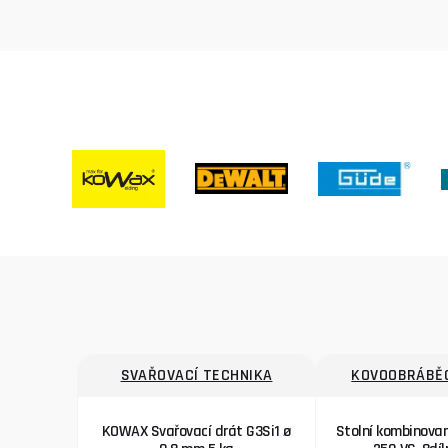
SVAŘOVACÍ TECHNIKA
KOVOOBRÁBĚC
KOWAX Svařovací drát G3Si1 ø
Stolní kombinova