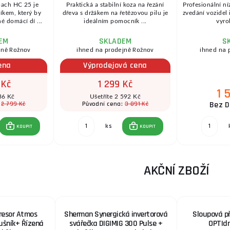
ach HC 25 je
Praktická a stabilní koza na řezání
Profesionální ní
kem, který by
dřeva s držákem na řetězovou pilu je
zvedání vozidel
é domácí dí ...
ideálním pomocník ...
vyro
EM
SKLADEM
S
jně Rožnov
ihned na prodejně Rožnov
ihned na 
ena
Výprodejová cena
 Kč
1 299 Kč
1 
36 Kč
Ušetříte 2 592 Kč
Bez D
2 799 Kč
3 891 Kč
:
Původní cena:
ks
KOUPIT
KOUPIT
AKČNÍ ZBOŽÍ
resor Atmos
Sherman Synergická invertorová
Sloupová p
dušník+ Řízená
svářečka DIGIMIG 300 Pulse +
OPTIdr