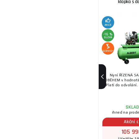
klapka s 
AKCE
-16 %
SLEVA
SERVIS+
Nyní ŘÍZENÁ SA
DOBĚHEM v hodnotě
Platí do odvolání. 
SKLA
ihned na prod
Akční 
105 99
Ušetříte 1