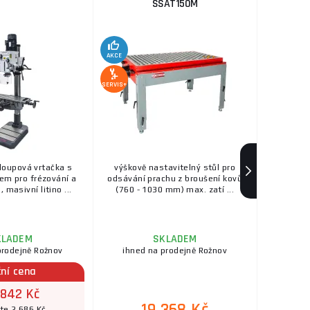
SSAT150M
AKCE
SERVIS+
loupová vrtačka s
výškově nastavitelný stůl pro
em pro frézování a
odsávání prachu z broušení kovů
, masivní litino ...
(760 - 1030 mm) max. zatí ...
KLADEM
SKLADEM
prodejně Rožnov
ihned na prodejně Rožnov
ční cena
 842 Kč
íte 2 686 Kč