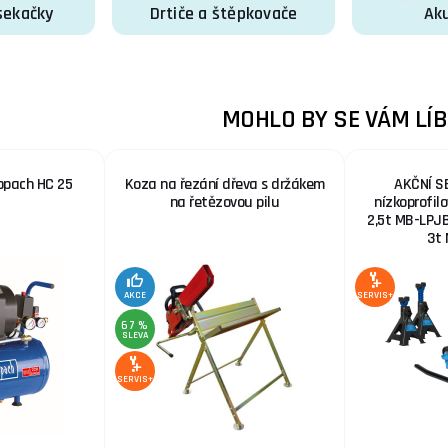
sekačky
Drtiče a štěpkovače
Aku
MOHLO BY SE VÁM LÍB
ppach HC 25
Koza na řezání dřeva s držákem
AKČNÍ SE
na řetězovou pilu
nízkoprofil
2,5t MB-LPJB
3t
AKCE
SERVIS+
67 %
SLEVA
SERVIS+