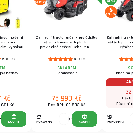
SLEVA
SERVIS+
SERVIS+
jsou moderní
Zahradní traktor určený pro údržbu
Zahradní trakt
svařovací
větších travnatých ploch a
větších ploch 
 velmi vysokou
pravidelné sečení. Jeho kon ...
výrobce
 ...
5.0
16x
5.0
1x
DEM
SKLADEM
S
jně Rožnov
u dodavatele
ihned na 
Akč
32
7 Kč
75 990 Kč
Ušetří
Původní 
 601 Kč
Bez DPH 62 802 Kč
s
ks
KOUPIT
POROVNAT
KOUPIT
POROVNAT