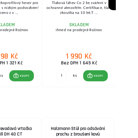
zkoprofilový hever pro
Tlaková láhev Co 2 ke sváření v
GeniMi
 i s nízkým podvozkem!
ochranné atmosféře. Certifikace, tlak.
invertorov
beno z v ...
zkouška na 10 let.T ...
velm
KLADEM
SKLADEM
prodejně Rožnov
ihned na prodejně Rožnov
ihne
598 Kč
1 990 Kč
PH 1 321 Kč
Bez DPH 1 645 Kč
B
ks
ks
KOUPIT
KOUPIT
řevodová vrtačka
Holzmann Stůl pro odsávání
ill DH 40 CT
prachu z broušení kovů