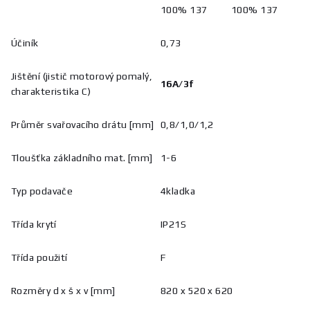
100% 137
100% 137
Účiník
0,73
Jištění (jistič motorový pomalý,
16A/3f
charakteristika C)
Průměr svařovacího drátu [mm]
0,8/1,0/1,2
Tloušťka základního mat. [mm]
1-6
Typ podavače
4kladka
Třída krytí
IP21S
Třída použití
F
Rozměry d x š x v [mm]
820 x 520 x 620