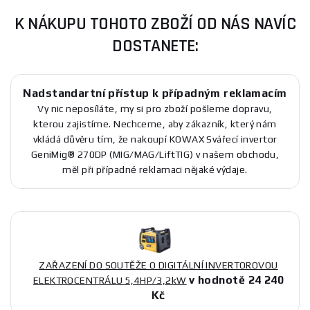
K NÁKUPU TOHOTO ZBOŽÍ OD NÁS NAVÍC
DOSTANETE:
Nadstandartní přístup k případným reklamacím
Vy nic neposíláte, my si pro zboží pošleme dopravu,
kterou zajistíme. Nechceme, aby zákazník, který nám
vkládá důvěru tím, že nakoupí KOWAX Svářecí invertor
GeniMig® 270DP (MIG/MAG/LiftTIG) v našem obchodu,
měl při případné reklamaci nějaké výdaje.
ZAŘAZENÍ DO SOUTĚŽE O DIGITÁLNÍ INVERTOROVOU
v hodnotě 24 240
ELEKTROCENTRÁLU 5,4HP/3,2kW
Kč