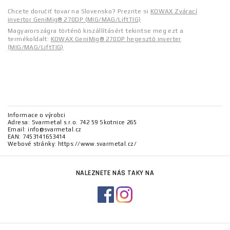
Chcete doručiť tovar na Slovensko? Prezrite si
KOWAX Zvárací
invertor GeniMig® 270DP (MIG/MAG/LiftTIG)
Magyarországra történő kiszállításért tekintse meg ezt a
termékoldalt:
KOWAX GeniMig® 270DP hegesztő inverter
(MIG/MAG/LiftTIG)
Informace o výrobci
Adresa: Svarmetal s.r.o. 742 59 Skotnice 265
Email: info@svarmetal.cz
EAN: 7453141653414
Webové stránky: https://www.svarmetal.cz/
NALEZNETE NÁS TAKY NA