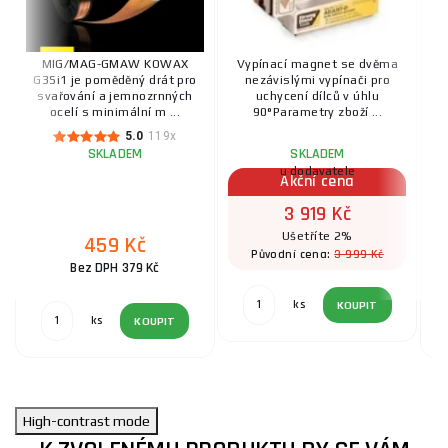
MIG/MAG-GMAW KOWAX
Vypínací magnet se dvěma
G3Si1 je poměděný drát pro
nezávislými vypínači pro
svařování a jemnozrnných
uchycení dílců v úhlu
ocelí s minimální m ...
90°Parametry zboží ...
5.0
119x
SKLADEM
SKLADEM
u dodavatele
Akční cena
3 919 Kč
Ušetříte 2%
459 Kč
3 999 Kč
Původní cena:
Bez DPH 379 Kč
ks
KOUPIT
ks
KOUPIT
High-contrast mode