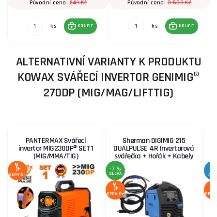
241 Kč
3 583 Kč
Původní cena:
Původní cena:
ks
ks
KOUPIT
KOUPIT
ALTERNATIVNÍ VARIANTY K PRODUKTU
KOWAX SVÁŘECÍ INVERTOR GENIMIG®
270DP (MIG/MAG/LIFTTIG)
PANTERMAX Svářecí
Sherman DIGIMIG 215
invertor MIG230DP® SET1
DUALPULSE 4R Invertorová
(MIG/MMA/TIG)
svářečka + Hořák + Kabely
k
-7 %
SLEVA
SERVIS+
AKC
SERVIS+
SERV