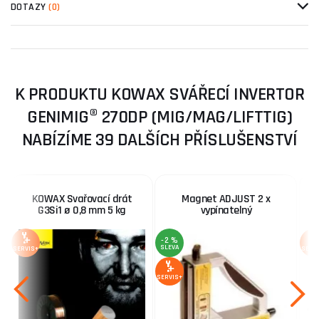
DOTAZY
(0)
K PRODUKTU KOWAX SVÁŘECÍ INVERTOR
GENIMIG® 270DP (MIG/MAG/LIFTTIG)
NABÍZÍME 39 DALŠÍCH PŘÍSLUŠENSTVÍ
KOWAX Svařovací drát
Magnet ADJUST 2 x
G3Si1 ø 0,8 mm 5 kg
vypínatelný
-2 %
SLEVA
SERVIS+
SERV
SERVIS+