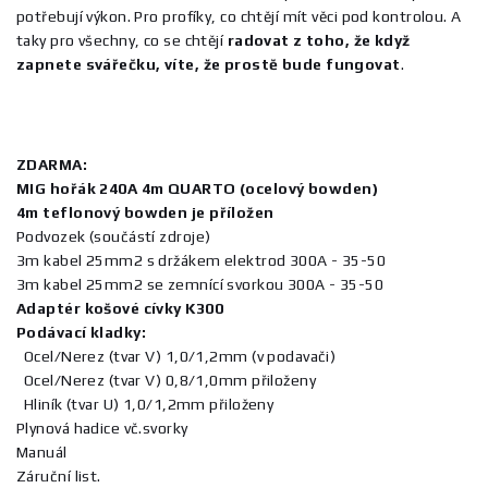
potřebují výkon. Pro profíky, co chtějí mít věci pod kontrolou. A
taky pro všechny, co se chtějí
radovat z toho, že když
zapnete svářečku, víte, že prostě bude fungovat
.
ZDARMA:
MIG hořák 240A 4m QUARTO (ocelový bowden)
4m teflonový bowden je příložen
Podvozek (součástí zdroje)
3m kabel 25mm2 s držákem elektrod 300A - 35-50
3m kabel 25mm2 se zemnící svorkou 300A - 35-50
Adaptér košové cívky K300
Podávací kladky:
Ocel/Nerez (tvar V) 1,0/1,2mm (v podavači)
Ocel/Nerez (tvar V) 0,8/1,0mm přiloženy
Hliník (tvar U) 1,0/1,2mm přiloženy
Plynová hadice vč.svorky
Manuál
Záruční list.