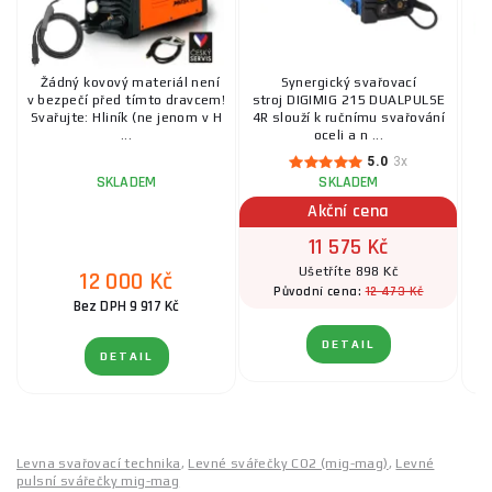
Žádný kovový materiál není
Synergický svařovací
U
v bezpečí před tímto dravcem!
stroj DIGIMIG 215 DUALPULSE
Svařujte: Hliník (ne jenom v H
4R slouží k ručnímu svařování
v
...
oceli a n ...
5.0
3x
SKLADEM
SKLADEM
Akční cena
11 575 Kč
Ušetříte 898 Kč
12 000 Kč
12 473 Kč
Původní cena:
Bez DPH 9 917 Kč
DETAIL
DETAIL
Levna svařovací technika
,
Levné svářečky CO2 (mig-mag)
,
Levné
pulsní svářečky mig-mag