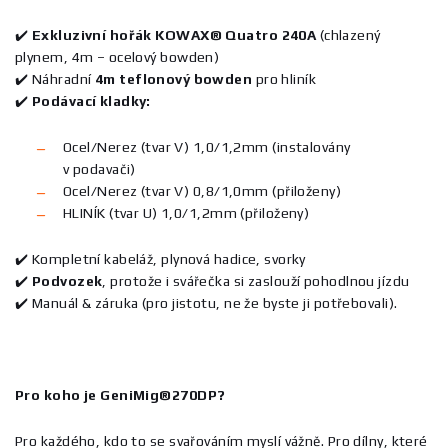
✔️
Exkluzivní hořák KOWAX® Quatro 240A
(chlazený
plynem, 4m – ocelový bowden)
✔️ Náhradní
4m
teflonový bowden
pro hliník
✔️
Podávací kladky:
Ocel/Nerez (tvar V) 1,0/1,2mm (instalovány
v podavači)
Ocel/Nerez (tvar V) 0,8/1,0mm (přiloženy)
HLINÍK (tvar U) 1,0/1,2mm (přiloženy)
✔️ Kompletní kabeláž, plynová hadice, svorky
✔️
Podvozek
, protože i svářečka si zaslouží pohodlnou jízdu
✔️ Manuál & záruka (pro jistotu, ne že byste ji potřebovali).
Pro koho je GeniMig®270DP?
Pro každého, kdo to se svařováním myslí vážně. Pro dílny, které