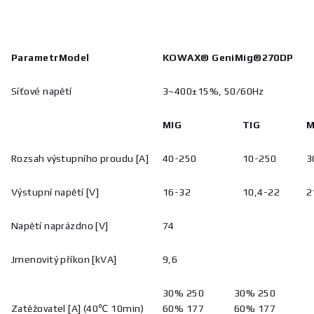
ParametrModel
KOWAX® GeniMig®270DP
Síťové napětí
3~400±15%, 50/60Hz
MIG
TIG
Rozsah výstupního proudu [A]
40-250
10-250
3
Výstupní napětí [V]
16-32
10,4-22
2
Napětí naprázdno [V]
74
Jmenovitý příkon [kVA]
9,6
30% 250
30% 250
Zatěžovatel [A] (40℃ 10min)
60% 177
60% 177