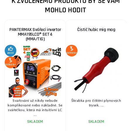
K ZVOLENÉMU PRODUKTU BY SE VÁM
MOHLO HODIT
PANTERMAX Svářecí invertor
Čistič hubic mig mag
MMA195LCD® SET4
(MMA/TIG)
2
S
AKCE
SERVIS+
SERVIS+
SE
Svařování už nikdy nebude
Škrabka pro čištění plynových
komplikované nebo nákladné. Se
trysek. ...
svářečkou, která má intuitivní LC
...
SKLADEM
SKLADEM