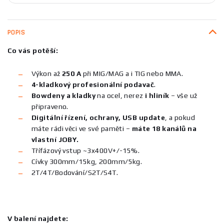
POPIS
Co vás potěší:
Výkon až
250 A
při MIG/MAG a i TIG nebo MMA.
4-kladkový profesionální podavač
.
Bowdeny a kladky
na ocel, nerez
i hliník
– vše už
připraveno.
Digitální řízení, ochrany, USB update
, a pokud
máte rádi věci ve své paměti –
máte 18 kanálů na
vlastní JOBY.
Třífázový vstup ~3x400V+/-15%.
Cívky 300mm/15kg, 200mm/5kg.
2T/4T/Bodování/S2T/S4T.
V balení najdete: