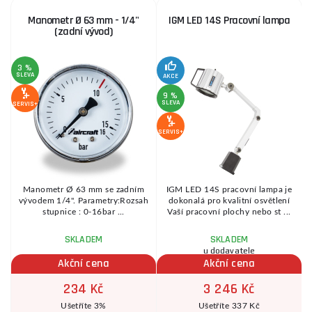
Manometr Ø 63 mm - 1/4"
IGM LED 14S Pracovní lampa
(zadní vývod)
3 %
SLEVA
S
AKCE
9 %
SLEVA
SERVIS+
SE
SERVIS+
Manometr Ø 63 mm se zadním
IGM LED 14S pracovní lampa je
s
vývodem 1/4". Parametry:Rozsah
dokonalá pro kvalitní osvětlení
stupnice : 0-16bar ...
Vaší pracovní plochy nebo st ...
SKLADEM
SKLADEM
u dodavatele
Akční cena
Akční cena
234 Kč
3 246 Kč
Ušetříte 3%
Ušetříte 337 Kč